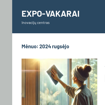
Skip
to
EXPO-VAKARAI
content
Inovacijų centras
Mėnuo:
2024 rugsėjo