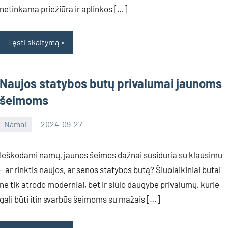
netinkama priežiūra ir aplinkos […]
Tęsti skaitymą
Naujos statybos butų privalumai jaunoms
šeimoms
Namai
2024-09-27
Inovacijos
Ieškodami namų, jaunos šeimos dažnai susiduria su klausimu
– ar rinktis naujos, ar senos statybos butą? Šiuolaikiniai butai
ne tik atrodo moderniai, bet ir siūlo daugybę privalumų, kurie
gali būti itin svarbūs šeimoms su mažais […]