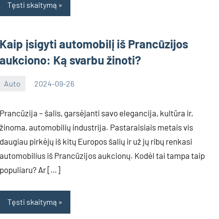
Tęsti skaitymą
Kaip įsigyti automobilį iš Prancūzijos
aukciono: Ką svarbu žinoti?
Auto
2024-09-26
Inovacijos
Prancūzija – šalis, garsėjanti savo elegancija, kultūra ir,
žinoma, automobilių industrija. Pastaraisiais metais vis
daugiau pirkėjų iš kitų Europos šalių ir už jų ribų renkasi
automobilius iš Prancūzijos aukcionų. Kodėl tai tampa taip
populiaru? Ar […]
Tęsti skaitymą