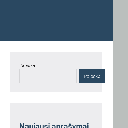
Paieška
Paieška
Naujausi aprašymai