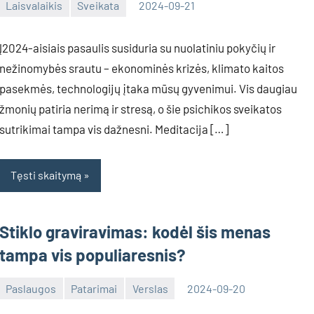
Laisvalaikis
Sveikata
2024-09-21
Tomas
Į2024-aisiais pasaulis susiduria su nuolatiniu pokyčių ir
nežinomybės srautu – ekonominės krizės, klimato kaitos
pasekmės, technologijų įtaka mūsų gyvenimui. Vis daugiau
žmonių patiria nerimą ir stresą, o šie psichikos sveikatos
sutrikimai tampa vis dažnesni. Meditacija […]
Tęsti skaitymą
Stiklo graviravimas: kodėl šis menas
tampa vis populiaresnis?
Paslaugos
Patarimai
Verslas
2024-09-20
Tomas