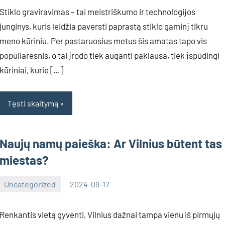
Stiklo graviravimas – tai meistriškumo ir technologijos
junginys, kuris leidžia paversti paprastą stiklo gaminį tikru
meno kūriniu. Per pastaruosius metus šis amatas tapo vis
populiaresnis, o tai įrodo tiek auganti paklausa, tiek įspūdingi
kūriniai, kurie […]
Tęsti skaitymą
Naujų namų paieška: Ar Vilnius būtent tas
miestas?
Uncategorized
2024-09-17
Inovacijos
Renkantis vietą gyventi, Vilnius dažnai tampa vienu iš pirmųjų