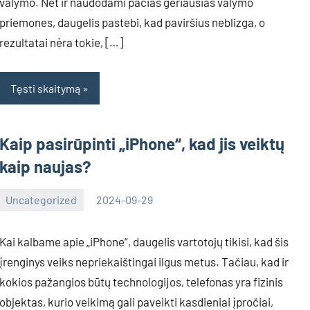
valymo. Net ir naudodami pačias geriausias valymo
priemones, daugelis pastebi, kad paviršius neblizga, o
rezultatai nėra tokie, […]
Tęsti skaitymą
Kaip pasirūpinti „iPhone“, kad jis veiktų
kaip naujas?
Uncategorized
2024-09-29
Inovacijos
Kai kalbame apie „iPhone“, daugelis vartotojų tikisi, kad šis
įrenginys veiks nepriekaištingai ilgus metus. Tačiau, kad ir
kokios pažangios būtų technologijos, telefonas yra fizinis
objektas, kurio veikimą gali paveikti kasdieniai įpročiai,