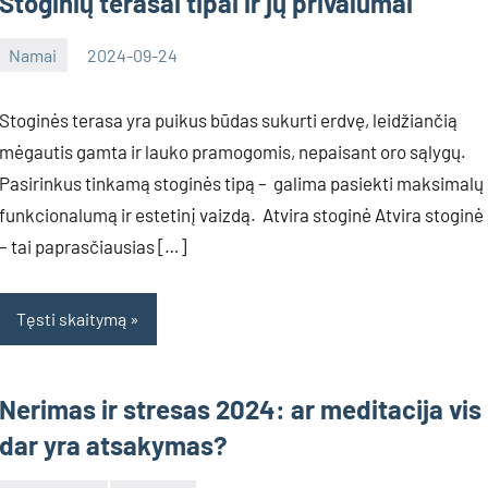
Stoginių terasai tipai ir jų privalumai
Namai
2024-09-24
Deimante
Stoginės terasa yra puikus būdas sukurti erdvę, leidžiančią
mėgautis gamta ir lauko pramogomis, nepaisant oro sąlygų.
Pasirinkus tinkamą stoginės tipą – galima pasiekti maksimalų
funkcionalumą ir estetinį vaizdą. Atvira stoginė Atvira stoginė
– tai paprasčiausias […]
Tęsti skaitymą
Nerimas ir stresas 2024: ar meditacija vis
dar yra atsakymas?