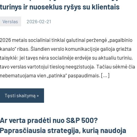
turinys ir nuoseklus ryšys su klientais
Verslas
2026-02-21
Deimante
2026 metais socialiniai tinklai galutinai peržengė „pagalbinio
kanalo“ ribas. Šiandien verslo komunikacijoje galioja griežta
taisyklė: jei tavęs nėra socialinėje erdvėje su aktualiu turiniu,
tavo verslas vartotojui tiesiog neegzistuoja. Tačiau sėkmė čia
nebematuojama vien „patinka“ paspaudimais. […]
Tęsti skaitymą
Ar verta pradėti nuo S&P 500?
Paprasčiausia strategija, kurią naudoja