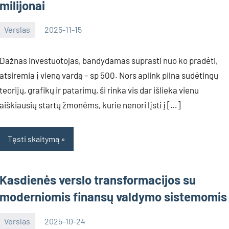
milijonai
Verslas
2025-11-15
Tomas
Dažnas investuotojas, bandydamas suprasti nuo ko pradėti,
atsiremia į vieną vardą – sp 500. Nors aplink pilna sudėtingų
teorijų, grafikų ir patarimų, ši rinka vis dar išlieka vienu
aiškiausių startų žmonėms, kurie nenori lįsti į […]
Tęsti skaitymą
Kasdienės verslo transformacijos su
moderniomis finansų valdymo sistemomis
Verslas
2025-10-24
Deimante