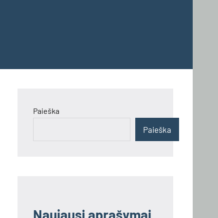
Paieška
Paieška
Naujausi aprašymai