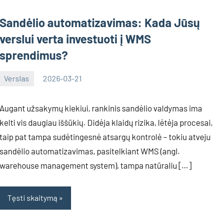
Sandėlio automatizavimas: Kada Jūsų
verslui verta investuoti į WMS
sprendimus?
Verslas
2026-03-21
Deimante
Augant užsakymų kiekiui, rankinis sandėlio valdymas ima
kelti vis daugiau iššūkių. Didėja klaidų rizika, lėtėja procesai,
taip pat tampa sudėtingesnė atsargų kontrolė – tokiu atveju
sandėlio automatizavimas, pasitelkiant WMS (angl.
warehouse management system), tampa natūraliu […]
Tęsti skaitymą