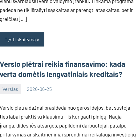
vienu svarbiausių verslo valdymo įrankių. Tinkama programa
padeda ne tik išrašyti sąskaitas ar parengti ataskaitas, bet ir
greičiau […]
Tęsti skaitymą
Verslo plėtrai reikia finansavimo: kada
verta domėtis lengvatiniais kreditais?
Verslas
2026-06-25
Inovacijos
Verslo plėtra dažnai prasideda nuo geros idėjos, bet sustoja
ties labai praktišku klausimu – iš kur gauti pinigų. Nauja
įranga, didesnės atsargos, papildomi darbuotojai, patalpų
pritaikymas ar skaitmeniniai sprendimai reikalauja investicijų