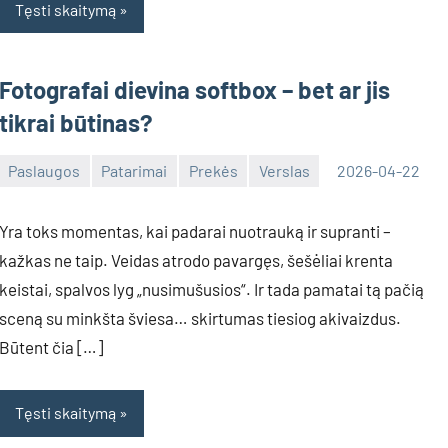
Tęsti skaitymą
Fotografai dievina softbox – bet ar jis
tikrai būtinas?
Paslaugos
Patarimai
Prekės
Verslas
2026-04-22
Tomas
Yra toks momentas, kai padarai nuotrauką ir supranti –
kažkas ne taip. Veidas atrodo pavargęs, šešėliai krenta
keistai, spalvos lyg „nusimušusios“. Ir tada pamatai tą pačią
sceną su minkšta šviesa… skirtumas tiesiog akivaizdus.
Būtent čia […]
Tęsti skaitymą