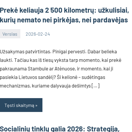
Prekė keliauja 2 500 kilometrų: užkulisiai,
kurių nemato nei pirkėjas, nei pardavėjas
Verslas
2026-02-24
Deimante
Užsakymas patvirtintas. Pinigai pervesti. Dabar belieka
laukti. Tačiau kas iš tiesų vyksta tarp momento, kai prekė
pakraunama Stambule ar Atėnuose, ir momento, kai ji
pasiekia Lietuvos sandėlį? Ši kelionė – sudėtingas
mechanizmas, kuriame dalyvauja dešimtys […]
Tęsti skaitymą
Socialinių tinklų galia 2026: Strategija,