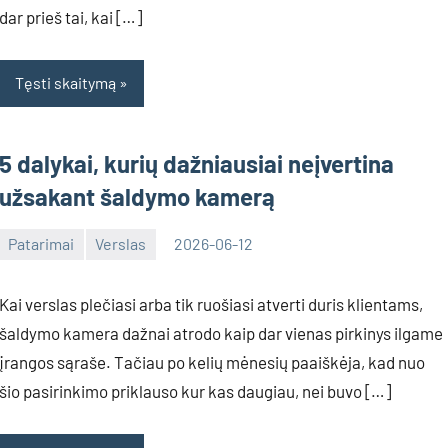
dar prieš tai, kai […]
Tęsti skaitymą
5 dalykai, kurių dažniausiai neįvertina
užsakant šaldymo kamerą
Patarimai
Verslas
2026-06-12
Tomas
Kai verslas plečiasi arba tik ruošiasi atverti duris klientams,
šaldymo kamera dažnai atrodo kaip dar vienas pirkinys ilgame
įrangos sąraše. Tačiau po kelių mėnesių paaiškėja, kad nuo
šio pasirinkimo priklauso kur kas daugiau, nei buvo […]