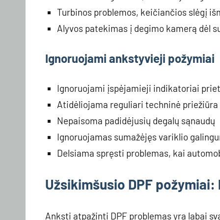
Turbinos problemos, keičiančios slėgį i
Alyvos patekimas į degimo kamerą dėl su
Ignoruojami ankstyvieji požymiai
Ignoruojami įspėjamieji indikatoriai prie
Atidėliojama reguliari techninė priežiūra
Nepaisoma padidėjusių degalų sąnaudų
Ignoruojamas sumažėjęs variklio galing
Delsiama spręsti problemas, kai automobi
Užsikimšusio DPF požymiai: k
Anksti atpažinti DPF problemas yra labai sv