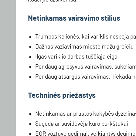
Netinkamas vairavimo stilius
Trumpos kelionės, kai variklis nespėja p
Dažnas važiavimas mieste mažu greičiu
Ilgas variklio darbas tuščiąja eiga
Per daug agresyvus vairavimas, sukelian
Per daug atsargus vairavimas, niekada 
Techninės priežastys
Netinkamas ar prastos kokybės dyzelina
Sugedę ar susidėvėję kuro purkštukai
EGR vožtuvo gedimai, veikiantys degimo