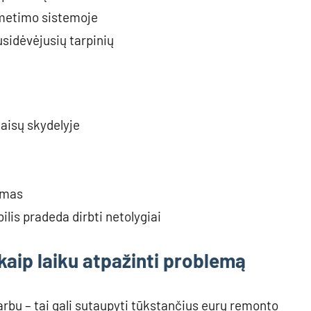
šmetimo sistemoje
sidėvėjusių tarpinių
taisų skydelyje
umas
lis pradeda dirbti netolygiai
aip laiku atpažinti problemą
arbu – tai gali sutaupyti tūkstančius eurų remonto