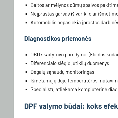
Baltos ar mėlynos dūmų spalvos pakitim
Neįprastas garsas iš variklio ar išmetim
Automobilis nepasiekia įprastos darbin
Diagnostikos priemonės
OBD skaitytuvo parodymai (klaidos kodai 
Diferencialo slėgio jutiklių duomenys
Degalų sąnaudų monitoringas
Išmetamųjų dujų temperatūros matavim
Specialistų atliekama kompiuterinė diag
DPF valymo būdai: koks efek