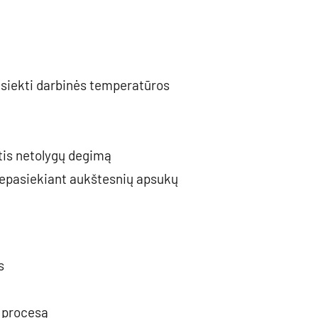
asiekti darbinės temperatūros
tis netolygų degimą
nepasiekiant aukštesnių apsukų
s
 procesą