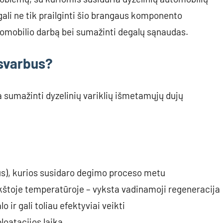
ali ne tik prailginti šio brangaus komponento
utomobilio darbą bei sumažinti degalų sąnaudas.
 svarbus?
ta sumažinti dyzelinių variklių išmetamųjų dujų
ius), kurios susidaro degimo proceso metu
kštoje temperatūroje – vyksta vadinamoji regeneracija
 ir gali toliau efektyviai veikti
loatacijos laiką