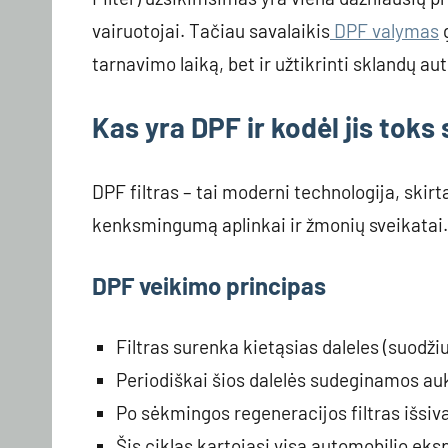
vairuotojai. Tačiau savalaikis
DPF valymas
g
tarnavimo laiką, bet ir užtikrinti sklandų a
Kas yra DPF ir kodėl jis toks
DPF filtras – tai moderni technologija, skir
kenksmingumą aplinkai ir žmonių sveikatai.
DPF veikimo principas
Filtras surenka kietąsias daleles (suodž
Periodiškai šios dalelės sudeginamos au
Po sėkmingos regeneracijos filtras išsivalo
Šis ciklas kartojasi visą automobilio eksp