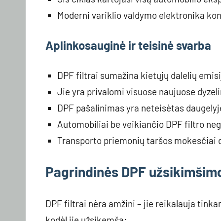
Moderni variklio valdymo elektronika kon
Aplinkosauginė ir teisinė svarba
DPF filtrai sumažina kietųjų dalelių emis
Jie yra privalomi visuose naujuose dyze
DPF pašalinimas yra neteisėtas daugelyje 
Automobiliai be veikiančio DPF filtro neg
Transporto priemonių taršos mokesčiai d
Pagrindinės DPF užsikimšimo
DPF filtrai nėra amžini – jie reikalauja tink
kodėl jie užsikemša: