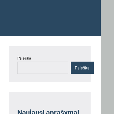
Paieška
Paieška
Naujausi aprašymai