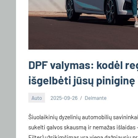
DPF valymas: kodėl regu
išgelbėti jūsų piniginę i
Auto
2025-09-26
Deimante
Šiuolaikinių dyzelinių automobilių savininkai
sukelti galvos skausmą ir nemažas išlaidas – 
Filter) užsikimšimas yra viena dažniausių p