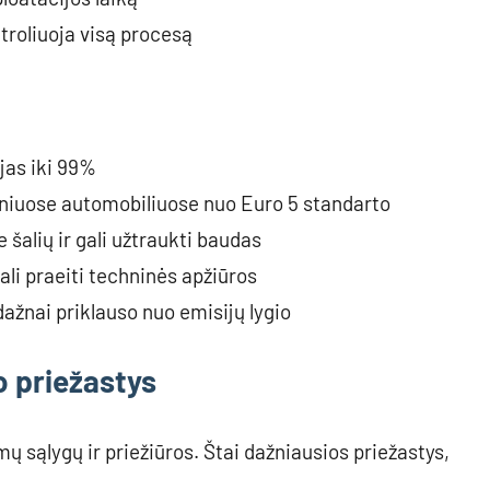
troliuoja visą procesą
ijas iki 99%
liniuose automobiliuose nuo Euro 5 standarto
šalių ir gali užtraukti baudas
ali praeiti techninės apžiūros
ažnai priklauso nuo emisijų lygio
 priežastys
amų sąlygų ir priežiūros. Štai dažniausios priežastys,