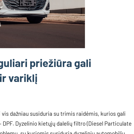
liari priežiūra gali
r variklį
 vis dažniau susiduria su trimis raidėmis, kurios gali
DPF. Dyzelinio kietųjų dalelių filtro (Diesel Particulate
roblemų, su kuriomis susiduria dyzelinių automobilių