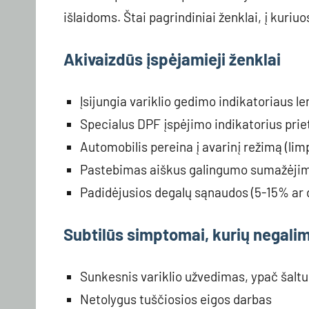
išlaidoms. Štai pagrindiniai ženklai, į kuriu
Akivaizdūs įspėjamieji ženklai
Įsijungia variklio gedimo indikatoriaus 
Specialus DPF įspėjimo indikatorius prie
Automobilis pereina į avarinį režimą (li
Pastebimas aiškus galingumo sumažėji
Padidėjusios degalų sąnaudos (5-15% ar 
Subtilūs simptomai, kurių negalim
Sunkesnis variklio užvedimas, ypač šaltu
Netolygus tuščiosios eigos darbas