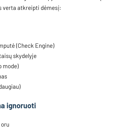
os verta atkreipti dėmesį:
lemputė (Check Engine)
taisų skydelyje
mp mode)
mas
daugiau)
a ignoruoti
 oru