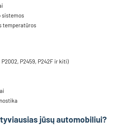
ai
o sistemos
ės temperatūros
P2002, P2459, P242F ir kiti)
ai
nostika
tyviausias jūsų automobiliui?