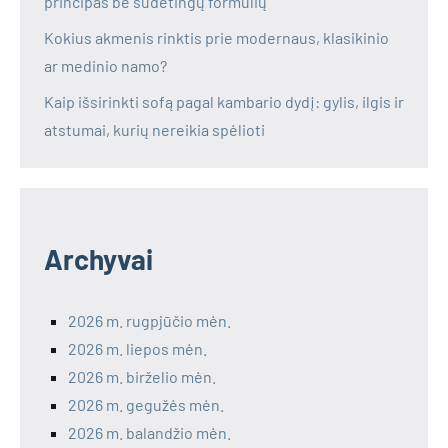
principas be sudėtingų formulių
Kokius akmenis rinktis prie modernaus, klasikinio
ar medinio namo?
Kaip išsirinkti sofą pagal kambario dydį: gylis, ilgis ir
atstumai, kurių nereikia spėlioti
Archyvai
2026 m. rugpjūčio mėn.
2026 m. liepos mėn.
2026 m. birželio mėn.
2026 m. gegužės mėn.
2026 m. balandžio mėn.