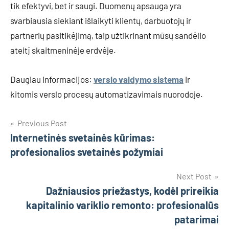
tik efektyvi, bet ir saugi. Duomenų apsauga yra
svarbiausia siekiant išlaikyti klientų, darbuotojų ir
partnerių pasitikėjimą, taip užtikrinant mūsų sandėlio
ateitį skaitmeninėje erdvėje.
Daugiau informacijos:
verslo valdymo sistema
ir
kitomis verslo procesų automatizavimais nuorodoje.
Navigacija
Previous Post
Internetinės svetainės kūrimas:
tarp
profesionalios svetainės požymiai
įrašų
Next Post
Dažniausios priežastys, kodėl prireikia
kapitalinio variklio remonto: profesionalūs
patarimai