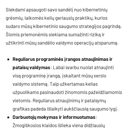
Siekdami apsaugoti savo sandėlį nuo kibernetinių
grėsmių, laikomės kelių geriausių praktikų, kurios
sudaro mūsų kibernetinio saugumo strategijos pagrindą.
Šiomis priemonėmis siekiama sumažinti riziką ir
užtikrinti mūsų sandėlio valdymo operacijų atsparumą.
Reguliarus programinės įrangos atnaujinimas ir
pataisų valdymas
: Labai svarbu nuolat atnaujinti
visą programinę įrangą, įskaitant mūsų verslo
valdymo sistemą. Taip užkertamas kelias
užpuolikams pasinaudoti žinomomis pažeidžiamomis
vietomis. Reguliarus atnaujinimų ir pataisymų
grafikas padeda išlaikyti aukščiausią saugumo lygį.
Darbuotojų mokymas ir informuotumas
:
Žmogiškosios klaidos išlieka viena didžiausių