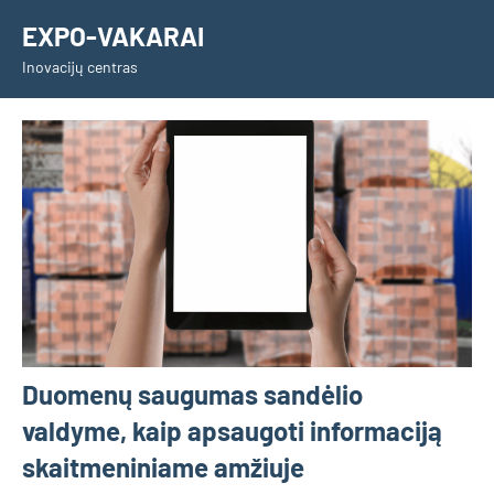
Skip
EXPO-VAKARAI
to
Inovacijų centras
content
Duomenų saugumas sandėlio
valdyme, kaip apsaugoti informaciją
skaitmeniniame amžiuje