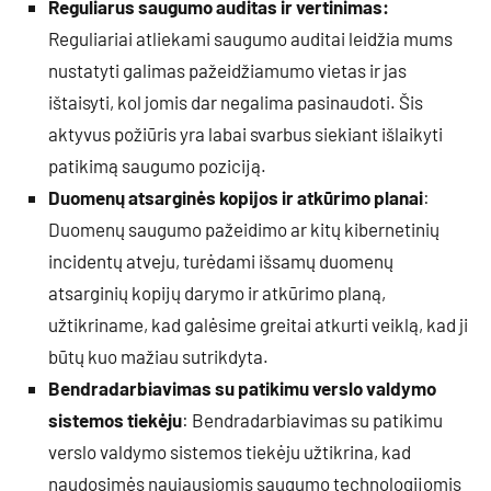
Reguliarus saugumo auditas ir vertinimas:
Reguliariai atliekami saugumo auditai leidžia mums
nustatyti galimas pažeidžiamumo vietas ir jas
ištaisyti, kol jomis dar negalima pasinaudoti. Šis
aktyvus požiūris yra labai svarbus siekiant išlaikyti
patikimą saugumo poziciją.
Duomenų atsarginės kopijos ir atkūrimo planai
:
Duomenų saugumo pažeidimo ar kitų kibernetinių
incidentų atveju, turėdami išsamų duomenų
atsarginių kopijų darymo ir atkūrimo planą,
užtikriname, kad galėsime greitai atkurti veiklą, kad ji
būtų kuo mažiau sutrikdyta.
Bendradarbiavimas su patikimu verslo valdymo
sistemos tiekėju
: Bendradarbiavimas su patikimu
verslo valdymo sistemos tiekėju užtikrina, kad
naudosimės naujausiomis saugumo technologijomis