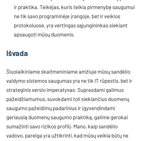
ir praktika. Teikėjas, kuris teikia pirmenybę saugumui
ne tik savo programinėje įrangoje, bet ir veiklos
protokoluose, yra vertingas sąjungininkas siekiant
apsaugoti mūsų duomenis.
Išvada
Šiuolaikiniame skaitmeniniame amžiuje mūsų sandėlio
valdymo sistemos saugumas yra ne tik IT rūpestis, bet ir
strateginis verslo imperatyvas. Suprasdami galimus
pažeidžiamumus, suvokdami toli siekiančius duomenų
saugumo pažeidimų padarinius ir įgyvendindami
geriausią duomenų saugumo praktiką, galime gerokai
sumažinti savo rizikos profilį. Mano, kaip sandėlio
vadovo, pareiga yra užtikrinti, kad mūsų veikla būtų ne