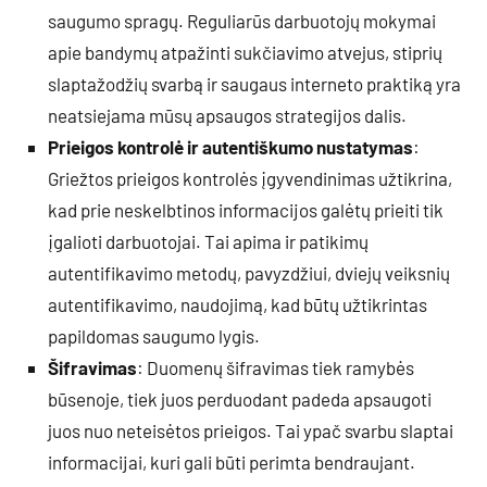
saugumo spragų. Reguliarūs darbuotojų mokymai
apie bandymų atpažinti sukčiavimo atvejus, stiprių
slaptažodžių svarbą ir saugaus interneto praktiką yra
neatsiejama mūsų apsaugos strategijos dalis.
Prieigos kontrolė ir autentiškumo nustatymas
:
Griežtos prieigos kontrolės įgyvendinimas užtikrina,
kad prie neskelbtinos informacijos galėtų prieiti tik
įgalioti darbuotojai. Tai apima ir patikimų
autentifikavimo metodų, pavyzdžiui, dviejų veiksnių
autentifikavimo, naudojimą, kad būtų užtikrintas
papildomas saugumo lygis.
Šifravimas
: Duomenų šifravimas tiek ramybės
būsenoje, tiek juos perduodant padeda apsaugoti
juos nuo neteisėtos prieigos. Tai ypač svarbu slaptai
informacijai, kuri gali būti perimta bendraujant.