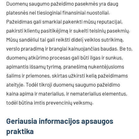
Duomenų saugumo pažeidimo pasekmės yra daug
platesnės nei tiesioginiai finansiniai nuostoliai.
Pažeidimas gali smarkiai pakenkti mūsų reputacijai,
pakirsti klientų pasitikėjimą ir sukelti teisinių pasekmių.
Mūsų sandėliui tai gali reikšti didelį veiklos sutrikimą,
verslo praradimą ir brangiai kainuojančias baudas. Be to,
duomenų atkūrimo procesas gali būti ilgas ir sunkus,
apimantis išsamų tyrimą, pranešimą nukentėjusioms
šalims ir priemones, skirtas užkirsti kelią pažeidimams
ateityje. Todėl tikroji duomenų saugumo pažeidimo
kaina apima ir materialius, ir nematerialius elementus,
todėl būtina imtis prevencinių veiksmų.
Geriausia informacijos apsaugos
praktika