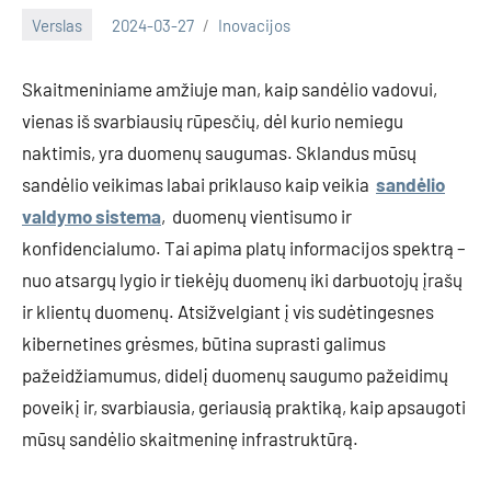
Verslas
2024-03-27
Inovacijos
Skaitmeniniame amžiuje man, kaip sandėlio vadovui,
vienas iš svarbiausių rūpesčių, dėl kurio nemiegu
naktimis, yra duomenų saugumas. Sklandus mūsų
sandėlio veikimas labai priklauso kaip veikia
sandėlio
valdymo sistema
, duomenų vientisumo ir
konfidencialumo. Tai apima platų informacijos spektrą –
nuo atsargų lygio ir tiekėjų duomenų iki darbuotojų įrašų
ir klientų duomenų. Atsižvelgiant į vis sudėtingesnes
kibernetines grėsmes, būtina suprasti galimus
pažeidžiamumus, didelį duomenų saugumo pažeidimų
poveikį ir, svarbiausia, geriausią praktiką, kaip apsaugoti
mūsų sandėlio skaitmeninę infrastruktūrą.