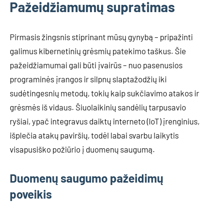
Pažeidžiamumų supratimas
Pirmasis žingsnis stiprinant mūsų gynybą – pripažinti
galimus kibernetinių grėsmių patekimo taškus. Šie
pažeidžiamumai gali būti įvairūs – nuo pasenusios
programinės įrangos ir silpnų slaptažodžių iki
sudėtingesnių metodų, tokių kaip sukčiavimo atakos ir
grėsmės iš vidaus. Šiuolaikinių sandėlių tarpusavio
ryšiai, ypač integravus daiktų interneto (IoT) įrenginius,
išplečia atakų paviršių, todėl labai svarbu laikytis
visapusiško požiūrio į duomenų saugumą.
Duomenų saugumo pažeidimų
poveikis