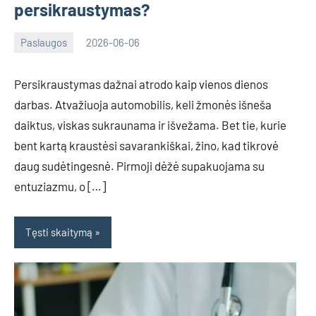
persikraustymas?
Paslaugos
2026-06-06
Tomas
Persikraustymas dažnai atrodo kaip vienos dienos
darbas. Atvažiuoja automobilis, keli žmonės išneša
daiktus, viskas sukraunama ir išvežama. Bet tie, kurie
bent kartą kraustėsi savarankiškai, žino, kad tikrovė
daug sudėtingesnė. Pirmoji dėžė supakuojama su
entuziazmu, o […]
Tęsti skaitymą