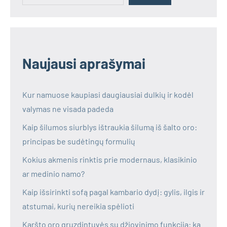
Naujausi aprašymai
Kur namuose kaupiasi daugiausiai dulkių ir kodėl
valymas ne visada padeda
Kaip šilumos siurblys ištraukia šilumą iš šalto oro:
principas be sudėtingų formulių
Kokius akmenis rinktis prie modernaus, klasikinio
ar medinio namo?
Kaip išsirinkti sofą pagal kambario dydį: gylis, ilgis ir
atstumai, kurių nereikia spėlioti
Karšto oro gruzdintuvės su džiovinimo funkcija: ką