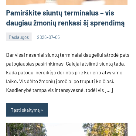
Pamirškite siuntų terminalus – vis
daugiau žmonių renkasi šį sprendimą
Paslaugos
2026-07-05
Tomas
Dar visai neseniai siuntų terminalai daugeliui atrodė pats
patogiausias pasirinkimas. Galėjai atsiimti siuntą tada,
kada patogu, nereikėjo derintis prie kurjerio atvykimo
laiko. Vis dėlto žmonių įpročiai po truputį keičiasi.
Kasdienybė tampa vis intensyvesnė, todėl vis […]
Tęsti skaitymą