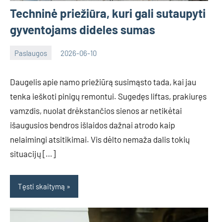
Techninė priežiūra, kuri gali sutaupyti
gyventojams dideles sumas
Paslaugos
2026-06-10
Tomas
Daugelis apie namo priežiūrą susimąsto tada, kai jau
tenka ieškoti pinigų remontui. Sugedęs liftas, prakiuręs
vamzdis, nuolat drėkstančios sienos ar netikėtai
išaugusios bendros išlaidos dažnai atrodo kaip
nelaimingi atsitikimai. Vis dėlto nemaža dalis tokių
situacijų […]
Tęsti skaitymą