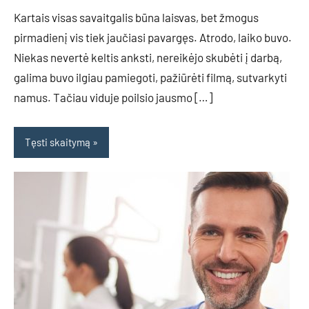
Kartais visas savaitgalis būna laisvas, bet žmogus
pirmadienį vis tiek jaučiasi pavargęs. Atrodo, laiko buvo.
Niekas nevertė keltis anksti, nereikėjo skubėti į darbą,
galima buvo ilgiau pamiegoti, pažiūrėti filmą, sutvarkyti
namus. Tačiau viduje poilsio jausmo […]
Tęsti skaitymą