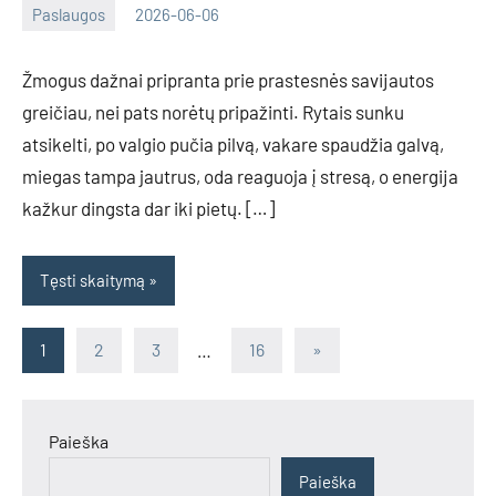
Paslaugos
2026-06-06
Tomas
Žmogus dažnai pripranta prie prastesnės savijautos
greičiau, nei pats norėtų pripažinti. Rytais sunku
atsikelti, po valgio pučia pilvą, vakare spaudžia galvą,
miegas tampa jautrus, oda reaguoja į stresą, o energija
kažkur dingsta dar iki pietų. […]
Tęsti skaitymą
Įrašų
Next
1
2
3
…
16
»
Posts
puslapiavimas
Paieška
Paieška