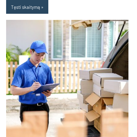
Tęsti skaitymą