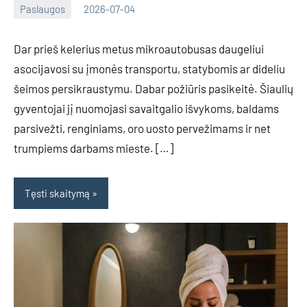
Paslaugos
2026-07-04
Tomas
Dar prieš kelerius metus mikroautobusas daugeliui
asocijavosi su įmonės transportu, statybomis ar dideliu
šeimos persikraustymu. Dabar požiūris pasikeitė. Šiaulių
gyventojai jį nuomojasi savaitgalio išvykoms, baldams
parsivežti, renginiams, oro uosto pervežimams ir net
trumpiems darbams mieste. […]
Tęsti skaitymą