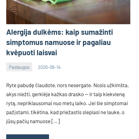
Alergija dulkėms: kaip sumažinti
simptomus namuose ir pagaliau
kvėpuoti laisvai
Paslaugos
2026-06-14
Deimante
Ryte pabudę čiaudote, nors nesergate. Nosis užkimšta,
akys niežti, gerklėje kažkas drasko — ir taip kiekvieną
rytą, nepriklausomai nuo metų laiko. Jei šie simptomai
pažįstami, tikėtina, kad priežastis slepiasi ne lauke, o
jūsų pačių namuose […]