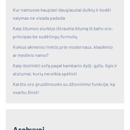
Kur namuose kaupiasi daugiausiai dulkių ir kodėl
valymas ne visada padeda
Kaip šilumos siurblys ištraukia šilumą iš šalto oro:
principas be sudėtingų formulių
Kokius akmenis rinktis prie modernaus, klasikinio
ar medinio namo?
Kaip išsirinkti sofą pagal kambario dydį: gylis, ilgis ir
atstumai, kurių nereikia spėlioti
Karšto oro gruzdintuvės su džiovinimo funkcija: ką
svarbu žinoti
Archyvai