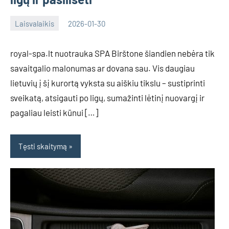
Laisvalaikis
2026-01-30
Deimante
royal-spa.lt nuotrauka SPA Birštone šiandien nebėra tik
savaitgalio malonumas ar dovana sau. Vis daugiau
lietuvių į šį kurortą vyksta su aiškiu tikslu – sustiprinti
sveikatą, atsigauti po ligų, sumažinti lėtinį nuovargį ir
pagaliau leisti kūnui […]
Tęsti skaitymą