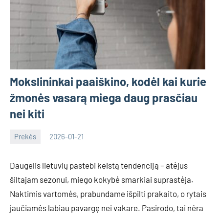
Mokslininkai paaiškino, kodėl kai kurie
žmonės vasarą miega daug prasčiau
nei kiti
Prekės
2026-01-21
Deimante
Daugelis lietuvių pastebi keistą tendenciją – atėjus
šiltajam sezonui, miego kokybė smarkiai suprastėja.
Naktimis vartomės, prabundame išpilti prakaito, o rytais
jaučiamės labiau pavargę nei vakare. Pasirodo, tai nėra