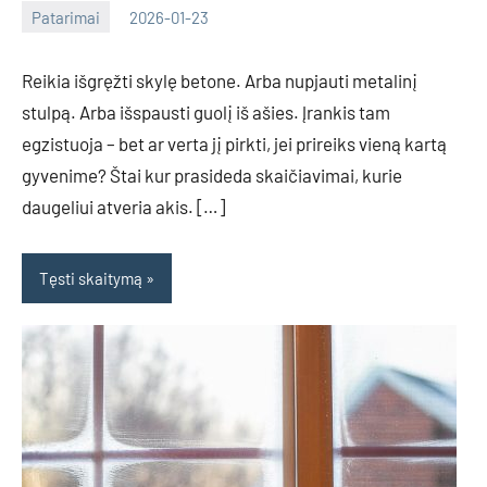
Patarimai
2026-01-23
Deimante
Reikia išgręžti skylę betone. Arba nupjauti metalinį
stulpą. Arba išspausti guolį iš ašies. Įrankis tam
egzistuoja – bet ar verta jį pirkti, jei prireiks vieną kartą
gyvenime? Štai kur prasideda skaičiavimai, kurie
daugeliui atveria akis. […]
Tęsti skaitymą