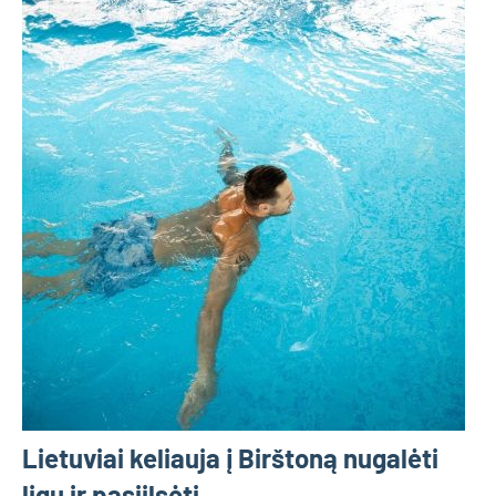
Lietuviai keliauja į Birštoną nugalėti
ligų ir pasiilsėti