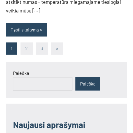
atsitiktinumas – temperatūra miegamajame tiesiogiai
veikia mūsų […]
Tęsti skaitymą
Įrašų
Next
1
2
3
»
Posts
puslapiavimas
Paieška
Paieška
Naujausi aprašymai