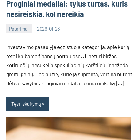
Proginiai medaliai: tylus turtas, kuris
nesireiškia, kol nereikia
Patarimai
2026-01-23
Deimante
Investavimo pasaulyje egzistuoja kategorija, apie kurią
retai kalbama finansų portaluose. Ji neturi biržos
kotiruočių, nesukelia spekuliacinių karštligių ir nežada
greitų pelnų. Tačiau tie, kurie ją supranta, vertina būtent
dėl šių savybių. Proginiai medaliai užima unikalią […]
Tęsti skaitymą