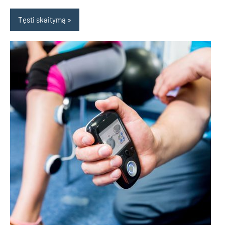
Tęsti skaitymą