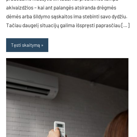
akivaizdžios – kai ant palangės atsiranda drėgmės
dėmės arba šildymo sąskaitos ima stebinti savo dydžiu.
Tačiau daugelį situacijų galima išspręsti paprasčiau […]
Tęsti skaitymą