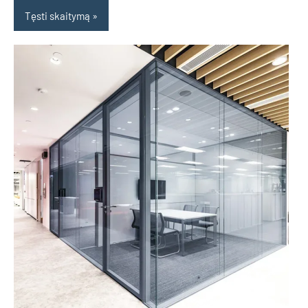
Tęsti skaitymą