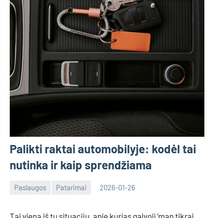
Palikti raktai automobilyje: kodėl tai
nutinka ir kaip sprendžiama
Paslaugos
Patarimai
2026-01-26
Tomas
Tai viena iš tų situacijų, apie kurias galvoji ‘man tikrai