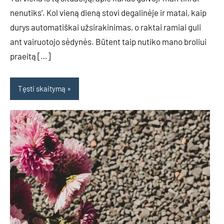
nenutiks’. Kol vieną dieną stovi degalinėje ir matai, kaip
durys automatiškai užsirakinimas, o raktai ramiai guli
ant vairuotojo sėdynės. Būtent taip nutiko mano broliui
praeitą […]
Tęsti skaitymą