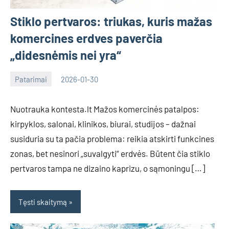
Stiklo pertvaros: triukas, kuris mažas
komercines erdves paverčia
„didesnėmis nei yra“
Patarimai
2026-01-30
Deimante
Nuotrauka kontesta.lt Mažos komercinės patalpos:
kirpyklos, salonai, klinikos, biurai, studijos – dažnai
susiduria su ta pačia problema: reikia atskirti funkcines
zonas, bet nesinori „suvalgyti“ erdvės. Būtent čia stiklo
pertvaros tampa ne dizaino kaprizu, o sąmoningu […]
Tęsti skaitymą