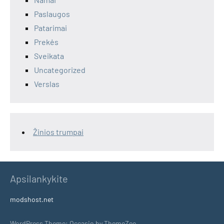
Paslaugos
Patarimai
Prekės
Sveikata
Uncategorized
Verslas
Žinios trumpai
Apsilankykite
modshost.net
WordPress Theme: Occasio by ThemeZee.