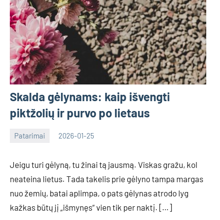
Skalda gėlynams: kaip išvengti
piktžolių ir purvo po lietaus
Patarimai
2026-01-25
Tomas
Jeigu turi gėlyną, tu žinai tą jausmą. Viskas gražu, kol
neateina lietus. Tada takelis prie gėlyno tampa margas
nuo žemių, batai aplimpa, o pats gėlynas atrodo lyg
kažkas būtų jį „išmynęs“ vien tik per naktį. […]