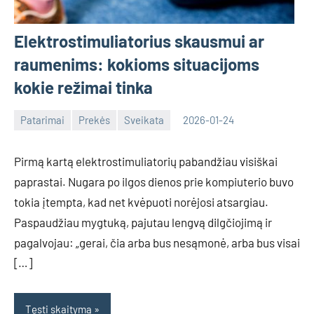
Elektrostimuliatorius skausmui ar
raumenims: kokioms situacijoms
kokie režimai tinka
Patarimai
Prekės
Sveikata
2026-01-24
Tomas
Pirmą kartą elektrostimuliatorių pabandžiau visiškai
paprastai. Nugara po ilgos dienos prie kompiuterio buvo
tokia įtempta, kad net kvėpuoti norėjosi atsargiau.
Paspaudžiau mygtuką, pajutau lengvą dilgčiojimą ir
pagalvojau: „gerai, čia arba bus nesąmonė, arba bus visai
[…]
Tęsti skaitymą