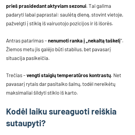
prieš prasidedant aktyviam sezonui
. Tai galima
padaryti labai paprastai: saulėtą dieną, stovint vietoje,
pažvelgti į stiklą iš vairuotojo pozicijos ir iš išorės.
Antras patarimas –
nenumoti ranka į „nekaltą taškelį
“.
Žiemos metu jis galėjo būti stabilus, bet pavasarį
situacija pasikeičia.
Trečias –
vengti staigių temperatūros kontrastų
. Net
pavasarį rytais dar pasitaiko šalnų, todėl nereikėtų
maksimaliai šildyti stiklo iš karto.
Kodėl laiku sureaguoti reiškia
sutaupyti?