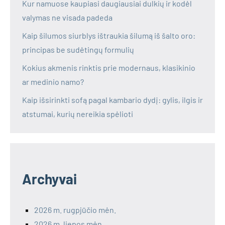
Kur namuose kaupiasi daugiausiai dulkių ir kodėl
valymas ne visada padeda
Kaip šilumos siurblys ištraukia šilumą iš šalto oro:
principas be sudėtingų formulių
Kokius akmenis rinktis prie modernaus, klasikinio
ar medinio namo?
Kaip išsirinkti sofą pagal kambario dydį: gylis, ilgis ir
atstumai, kurių nereikia spėlioti
Archyvai
2026 m. rugpjūčio mėn.
2026 m. liepos mėn.