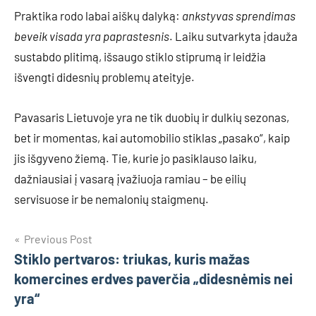
Praktika rodo labai aiškų dalyką:
ankstyvas sprendimas
beveik visada yra paprastesnis
. Laiku sutvarkyta įdauža
sustabdo plitimą, išsaugo stiklo stiprumą ir leidžia
išvengti didesnių problemų ateityje.
Pavasaris Lietuvoje yra ne tik duobių ir dulkių sezonas,
bet ir momentas, kai automobilio stiklas „pasako“, kaip
jis išgyveno žiemą. Tie, kurie jo pasiklauso laiku,
dažniausiai į vasarą įvažiuoja ramiau – be eilių
servisuose ir be nemalonių staigmenų.
Navigacija
Previous Post
Stiklo pertvaros: triukas, kuris mažas
tarp
komercines erdves paverčia „didesnėmis nei
įrašų
yra“