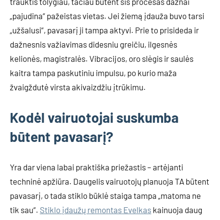
trauktis tolygiau, tačiau būtent šis procesas dažnai
„pajudina“ pažeistas vietas. Jei žiemą įdauža buvo tarsi
„užšalusi“, pavasarį ji tampa aktyvi. Prie to prisideda ir
dažnesnis važiavimas didesniu greičiu, ilgesnės
kelionės, magistralės. Vibracijos, oro slėgis ir saulės
kaitra tampa paskutiniu impulsu, po kurio maža
žvaigždutė virsta akivaizdžiu įtrūkimu.
Kodėl vairuotojai suskumba
būtent pavasarį?
Yra dar viena labai praktiška priežastis – artėjanti
techninė apžiūra. Daugelis vairuotojų planuoja TA būtent
pavasarį, o tada stiklo būklė staiga tampa „matoma ne
tik sau“.
Stiklo įdaužų remontas Evelkas
kainuoja daug