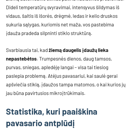
Dideli temperatūrų svyravimai, intensyvus šildymas iš
vidaus, šaltis iš išorės, drėgmė, ledas ir kelio druskos
sukuria sąlygas, kuriomis net maža, vos pastebima
įdauža pradeda silpninti stiklo struktūrą.
Svarbiausia tai, kad
žiemą daugelis įdaužų lieka
nepastebėtos
. Trumpesnės dienos, daug tamsos,
purvas, sniegas, apledėję langai – visa tai tiesiog
paslepia problemą. Atėjus pavasariui, kai saulė gerai
apšviečia stiklą, įdaužos tampa matomos, o kai kurios jų
jau būna pavirtusios mikroįtrūkimais.
Statistika, kuri paaiškina
pavasario antplūdį