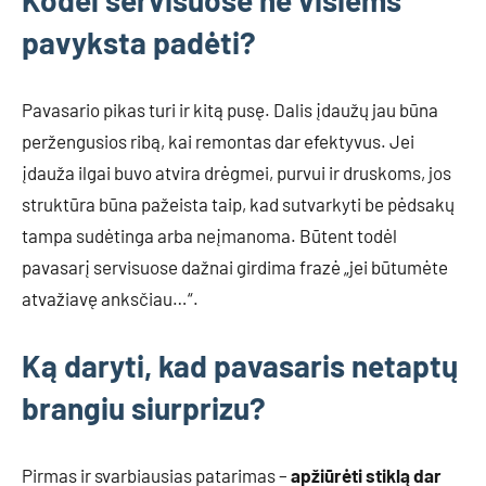
pavyksta padėti?
Pavasario pikas turi ir kitą pusę. Dalis įdaužų jau būna
peržengusios ribą, kai remontas dar efektyvus. Jei
įdauža ilgai buvo atvira drėgmei, purvui ir druskoms, jos
struktūra būna pažeista taip, kad sutvarkyti be pėdsakų
tampa sudėtinga arba neįmanoma. Būtent todėl
pavasarį servisuose dažnai girdima frazė „jei būtumėte
atvažiavę anksčiau…“.
Ką daryti, kad pavasaris netaptų
brangiu siurprizu?
Pirmas ir svarbiausias patarimas –
apžiūrėti stiklą dar