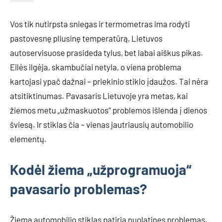
Vos tik nutirpsta sniegas ir termometras ima rodyti
pastovesnę pliusinę temperatūrą, Lietuvos
autoservisuose prasideda tylus, bet labai aiškus pikas.
Eilės ilgėja, skambučiai netyla, o viena problema
kartojasi ypač dažnai – priekinio stiklo įdaužos. Tai nėra
atsitiktinumas. Pavasaris Lietuvoje yra metas, kai
žiemos metu „užmaskuotos“ problemos išlenda į dienos
šviesą. Ir stiklas čia – vienas jautriausių automobilio
elementų.
Kodėl žiema „užprogramuoja“
pavasario problemas?
Žiemą automobilio stiklas patiria nuolatines problemas.