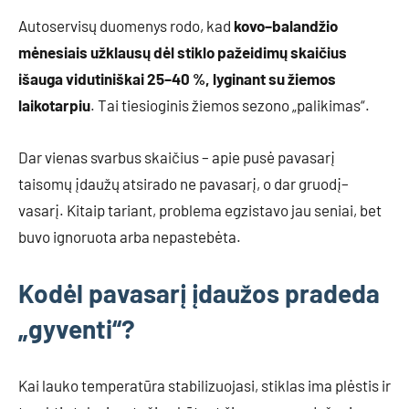
Autoservisų duomenys rodo, kad
kovo–balandžio
mėnesiais užklausų dėl stiklo pažeidimų skaičius
išauga vidutiniškai 25–40 %, lyginant su žiemos
laikotarpiu
. Tai tiesioginis žiemos sezono „palikimas“.
Dar vienas svarbus skaičius – apie pusė pavasarį
taisomų įdaužų atsirado ne pavasarį, o dar gruodį–
vasarį. Kitaip tariant, problema egzistavo jau seniai, bet
buvo ignoruota arba nepastebėta.
Kodėl pavasarį įdaužos pradeda
„gyventi“?
Kai lauko temperatūra stabilizuojasi, stiklas ima plėstis ir