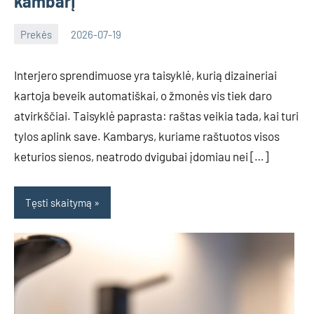
kambarį
Prekės
2026-07-19
Deimante
Interjero sprendimuose yra taisyklė, kurią dizaineriai
kartoja beveik automatiškai, o žmonės vis tiek daro
atvirkščiai. Taisyklė paprasta: raštas veikia tada, kai turi
tylos aplink save. Kambarys, kuriame raštuotos visos
keturios sienos, neatrodo dvigubai įdomiau nei […]
Tęsti skaitymą