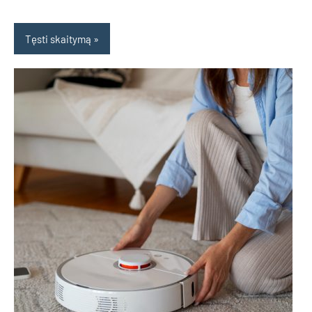
Tęsti skaitymą