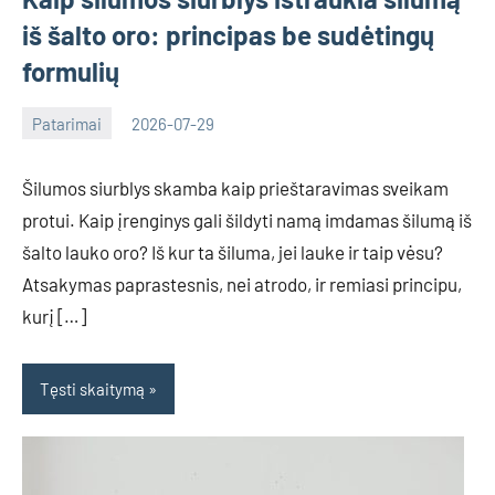
iš šalto oro: principas be sudėtingų
formulių
Patarimai
2026-07-29
Deimante
Šilumos siurblys skamba kaip prieštaravimas sveikam
protui. Kaip įrenginys gali šildyti namą imdamas šilumą iš
šalto lauko oro? Iš kur ta šiluma, jei lauke ir taip vėsu?
Atsakymas paprastesnis, nei atrodo, ir remiasi principu,
kurį […]
Tęsti skaitymą