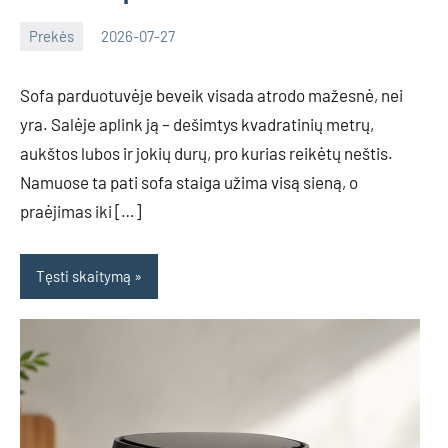
Prekės
2026-07-27
Deimante
Sofa parduotuvėje beveik visada atrodo mažesnė, nei
yra. Salėje aplink ją – dešimtys kvadratinių metrų,
aukštos lubos ir jokių durų, pro kurias reikėtų neštis.
Namuose ta pati sofa staiga užima visą sieną, o
praėjimas iki […]
Tęsti skaitymą