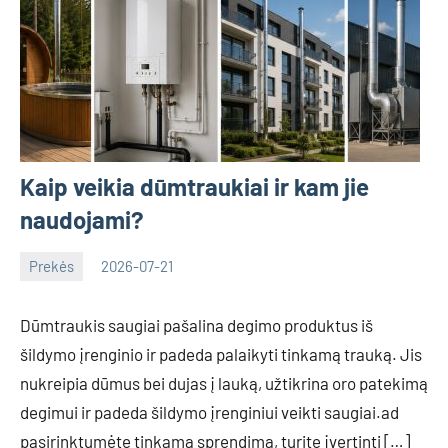
Kaip veikia dūmtraukiai ir kam jie
naudojami?
Prekės
2026-07-21
Deimante
Dūmtraukis saugiai pašalina degimo produktus iš
šildymo įrenginio ir padeda palaikyti tinkamą trauką. Jis
nukreipia dūmus bei dujas į lauką, užtikrina oro patekimą
degimui ir padeda šildymo įrenginiui veikti saugiai.ad
pasirinktumėte tinkamą sprendimą, turite įvertinti […]