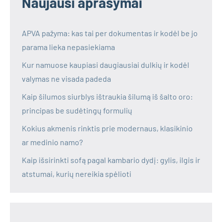
Naujausi aprašymai
APVA pažyma: kas tai per dokumentas ir kodėl be jo
parama lieka nepasiekiama
Kur namuose kaupiasi daugiausiai dulkių ir kodėl
valymas ne visada padeda
Kaip šilumos siurblys ištraukia šilumą iš šalto oro:
principas be sudėtingų formulių
Kokius akmenis rinktis prie modernaus, klasikinio
ar medinio namo?
Kaip išsirinkti sofą pagal kambario dydį: gylis, ilgis ir
atstumai, kurių nereikia spėlioti