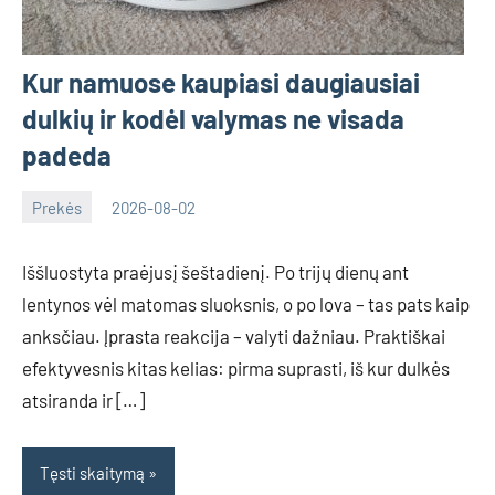
Kur namuose kaupiasi daugiausiai
dulkių ir kodėl valymas ne visada
padeda
Prekės
2026-08-02
Deimante
Iššluostyta praėjusį šeštadienį. Po trijų dienų ant
lentynos vėl matomas sluoksnis, o po lova – tas pats kaip
anksčiau. Įprasta reakcija – valyti dažniau. Praktiškai
efektyvesnis kitas kelias: pirma suprasti, iš kur dulkės
atsiranda ir […]
Tęsti skaitymą