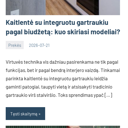
Kaitlentė su integruotu gartraukiu
pagal biudžetą: kuo skiriasi modeliai?
Prekės
2026-07-21
Deimante
Virtuvės technika vis dažniau pasirenkama ne tik pagal
funkcijas, bet ir pagal bendrą interjero vaizdą. Tinkamai
parinkta kaitlentė su integruotu gartraukiu leidžia
gaminti patogiai, taupyti vietą ir atsisakyti tradicinio
gartraukio virš stalviršio. Toks sprendimas ypač […]
Tęsti skaitymą