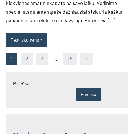
kiekvienas amatininkas ateina savo laiku. Vėdinimo
specialistas šiame sąraše dažniausiai atsiduria kažkur
pabaigoje, tarp elektriko ir dažytojo. Būtent čia […]
Tęsti skaitymą
Įrašų
Next
1
2
3
…
25
»
Posts
puslapiavimas
Paieška
Paieška