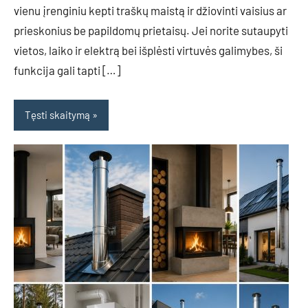
vienu įrenginiu kepti traškų maistą ir džiovinti vaisius ar
prieskonius be papildomų prietaisų. Jei norite sutaupyti
vietos, laiko ir elektrą bei išplėsti virtuvės galimybes, ši
funkcija gali tapti […]
Tęsti skaitymą