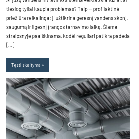
tiesiog tyliai kaupia problemas? Taip — profilaktinė
priežiūra reikalinga: ji užtikrina geresnį vandens skonį,
saugumą ir ilgesnį įrangos tarnavimo laiką. Šiame
straipsnyje paaiškinama, kodėl reguliari patikra padeda
[…]
Tęsti skaitymą