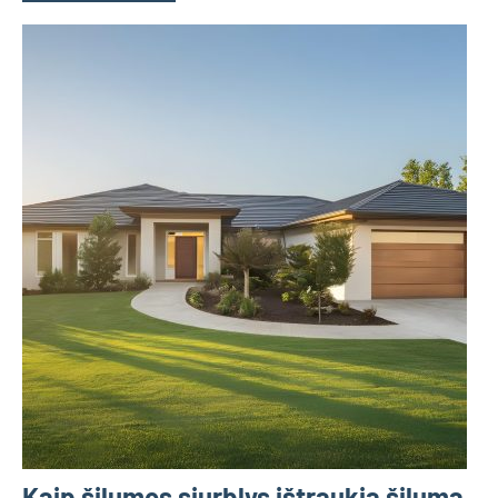
Kaip šilumos siurblys ištraukia šilumą