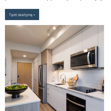
Tęsti skaitymą