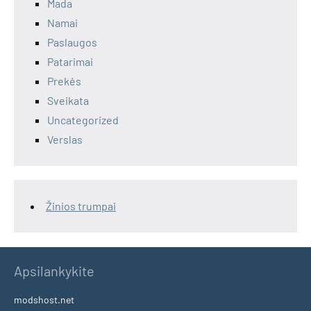
Mada
Namai
Paslaugos
Patarimai
Prekės
Sveikata
Uncategorized
Verslas
Žinios trumpai
Apsilankykite
modshost.net