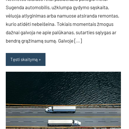
Sugenda automobilis, užklumpa gydymo sąskaita,
vėluoja atlyginimas arba namuose atsiranda remontas,
kurio atidėti nebeišeina. Tokiais momentais žmogus
dažnai galvoja ne apie palūkanas, sutarties sąlygas ar
bendrą grąžinamą sumą. Galvoje […]
Tęsti skaitymą