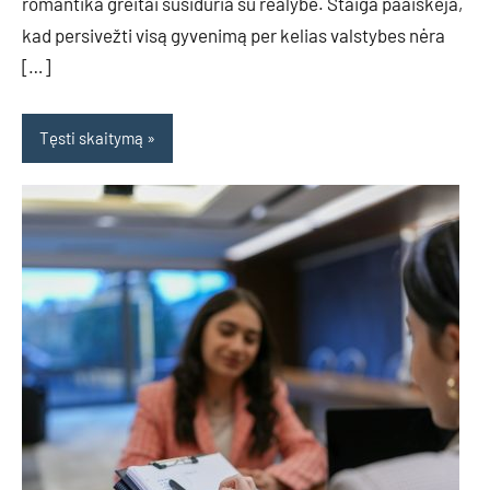
romantika greitai susiduria su realybe. Staiga paaiškėja,
kad persivežti visą gyvenimą per kelias valstybes nėra
[…]
Tęsti skaitymą