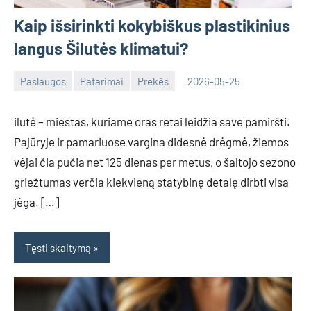
Kaip išsirinkti kokybiškus plastikinius
langus Šilutės klimatui?
Paslaugos
Patarimai
Prekės
2026-05-25
mantas
ilutė – miestas, kuriame oras retai leidžia save pamiršti.
Pajūryje ir pamariuose vargina didesnė drėgmė, žiemos
vėjai čia pučia net 125 dienas per metus, o šaltojo sezono
griežtumas verčia kiekvieną statybinę detalę dirbti visa
jėga. […]
Tęsti skaitymą