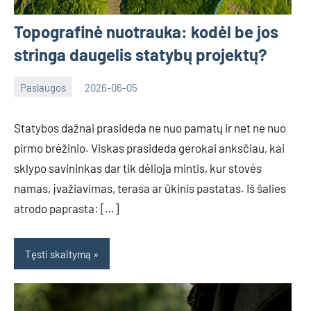
Topografinė nuotrauka: kodėl be jos
stringa daugelis statybų projektų?
Paslaugos
2026-06-05
Tomas
Statybos dažnai prasideda ne nuo pamatų ir net ne nuo
pirmo brėžinio. Viskas prasideda gerokai anksčiau, kai
sklypo savininkas dar tik dėlioja mintis, kur stovės
namas, įvažiavimas, terasa ar ūkinis pastatas. Iš šalies
atrodo paprasta: […]
Tęsti skaitymą