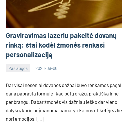
Graviravimas lazeriu pakeitė dovanų
rinką: štai kodėl žmonės renkasi
personalizaciją
Paslaugos
2026-06-06
Tomas
Dar visai neseniai dovanos dažnai buvo renkamos pagal
gana paprastą formulę: kad būtų gražu, praktiška ir ne
per brangu. Dabar žmonės vis dažniau ieško dar vieno
dalyko, kurio neįmanoma pamatyti kainos etiketėje. Jie
nori emocijos. […]