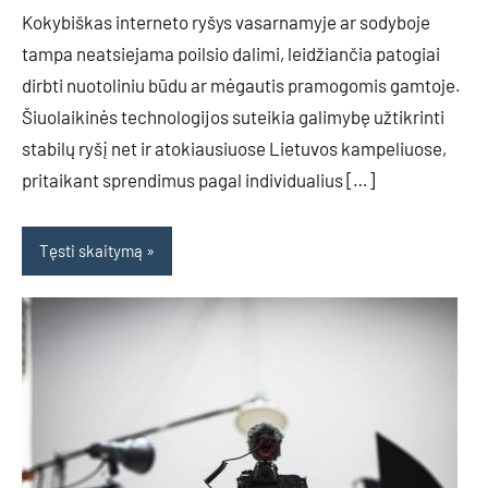
Kokybiškas interneto ryšys vasarnamyje ar sodyboje
tampa neatsiejama poilsio dalimi, leidžiančia patogiai
dirbti nuotoliniu būdu ar mėgautis pramogomis gamtoje.
Šiuolaikinės technologijos suteikia galimybę užtikrinti
stabilų ryšį net ir atokiausiuose Lietuvos kampeliuose,
pritaikant sprendimus pagal individualius […]
Tęsti skaitymą