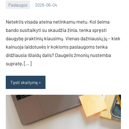
Paslaugos
2026-06-04
Tomas
Netektis visada ateina netinkamu metu. Kol šeima
bando susitaikyti su skaudžia žinia, tenka spręsti
daugybę praktinių klausimų. Vienas dažniausių jų – kiek
kainuoja laidotuvės ir kokioms paslaugoms tenka
didžiausia išlaidų dalis? Daugelis žmonių nustemba
supratę, […]
Tęsti skaitymą