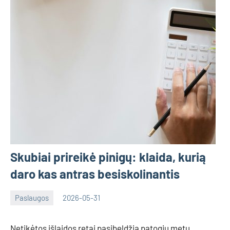
Skubiai prireikė pinigų: klaida, kurią
daro kas antras besiskolinantis
Paslaugos
2026-05-31
Tomas
Netikėtos išlaidos retai pasibeldžia patogiu metu.