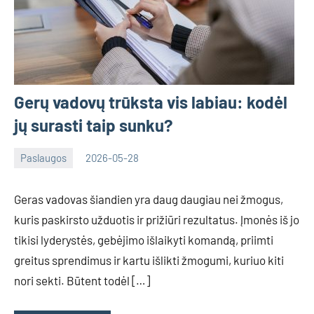
Gerų vadovų trūksta vis labiau: kodėl
jų surasti taip sunku?
Paslaugos
2026-05-28
Tomas
Geras vadovas šiandien yra daug daugiau nei žmogus,
kuris paskirsto užduotis ir prižiūri rezultatus. Įmonės iš jo
tikisi lyderystės, gebėjimo išlaikyti komandą, priimti
greitus sprendimus ir kartu išlikti žmogumi, kuriuo kiti
nori sekti. Būtent todėl […]