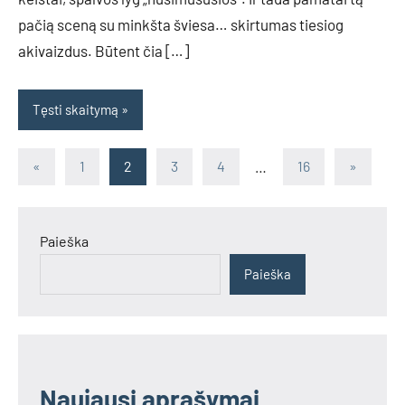
pačią sceną su minkšta šviesa… skirtumas tiesiog
akivaizdus. Būtent čia […]
Tęsti skaitymą
Įrašų
Previous
Next
«
1
2
3
4
…
16
»
Posts
Posts
puslapiavimas
Paieška
Paieška
Naujausi aprašymai