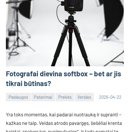
Fotografai dievina softbox – bet ar jis
tikrai būtinas?
Paslaugos
Patarimai
Prekės
Verslas
2026-04-22
Tomas
Yra toks momentas, kai padarai nuotrauką ir supranti –
kažkas ne taip. Veidas atrodo pavargęs, šešėliai krenta
keistai, spalvos lyg „nusimušusios“. Ir tada pamatai tą