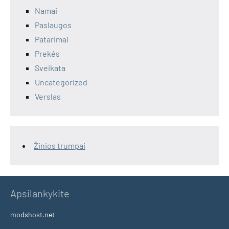
Namai
Paslaugos
Patarimai
Prekės
Sveikata
Uncategorized
Verslas
Žinios trumpai
Apsilankykite
modshost.net