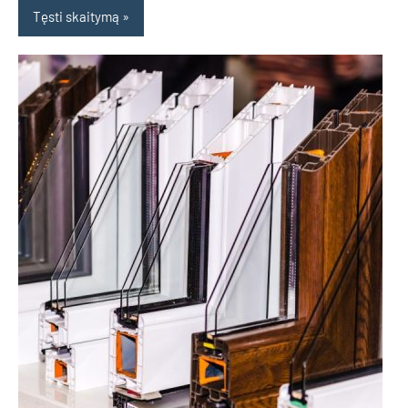
Tęsti skaitymą