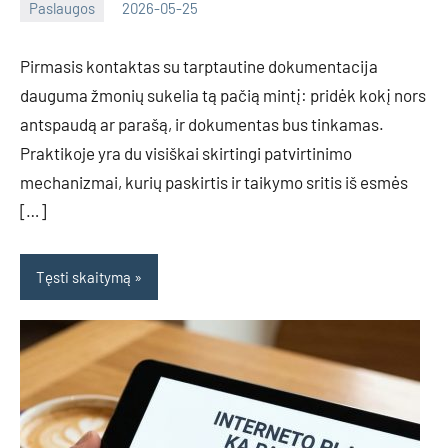
Paslaugos
2026-05-25
Deimante
Pirmasis kontaktas su tarptautine dokumentacija
dauguma žmonių sukelia tą pačią mintį: pridėk kokį nors
antspaudą ar parašą, ir dokumentas bus tinkamas.
Praktikoje yra du visiškai skirtingi patvirtinimo
mechanizmai, kurių paskirtis ir taikymo sritis iš esmės
[…]
Tęsti skaitymą