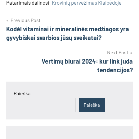
Patarimais dalinosi:
Krovinių pervežimas Klaipėdoje
Navigacija
Previous Post
Kodėl vitaminai ir mineralinės medžiagos yra
tarp
gyvybiškai svarbios jūsų sveikatai?
įrašų
Next Post
Vertimų biurai 2024: kur link juda
tendencijos?
Paieška
Paieška