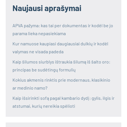
Naujausi aprašymai
APVA pažyma: kas tai per dokumentas ir kodėl be jo
parama lieka nepasiekiama
Kur namuose kaupiasi daugiausiai dulkių ir kodėl
valymas ne visada padeda
Kaip šilumos siurblys ištraukia šilumą iš šalto oro:
principas be sudėtingų formulių
Kokius akmenis rinktis prie modernaus, klasikinio
ar medinio namo?
Kaip išsirinkti sofą pagal kambario dydį: gylis, ilgis ir
atstumai, kurių nereikia spėlioti