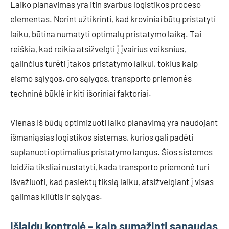
Laiko planavimas yra itin svarbus logistikos proceso
elementas. Norint užtikrinti, kad kroviniai būtų pristatyti
laiku, būtina numatyti optimalų pristatymo laiką. Tai
reiškia, kad reikia atsižvelgti į įvairius veiksnius,
galinčius turėti įtakos pristatymo laikui, tokius kaip
eismo sąlygos, oro sąlygos, transporto priemonės
techninė būklė ir kiti išoriniai faktoriai.
Vienas iš būdų optimizuoti laiko planavimą yra naudojant
išmaniąsias logistikos sistemas, kurios gali padėti
suplanuoti optimalius pristatymo langus. Šios sistemos
leidžia tiksliai nustatyti, kada transporto priemonė turi
išvažiuoti, kad pasiektų tikslą laiku, atsižvelgiant į visas
galimas kliūtis ir sąlygas.
Išlaidų kontrolė – kaip sumažinti sąnaudas