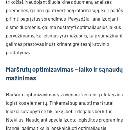
trikdžiai. Naudojant šiuolaikines duomenų analizės
priemones, galima gauti vertingą informaciją, kuri padės
priimti pagrįstus sprendimus. Pavyzdžiui, analizuojant
eismo duomenis, galima nustatyti optimaliausius laikus
pervežimams, kai eismas yra mažesnis, taip sumažinant
galimas prastovas ir užtikrinant greitesnį krovinio
pristatymą.
Maršrutų optimizavimas – laiko ir sąnaudų
mažinimas
Maršrutų optimizavimas yra vienas iš esminių efektyvios
logistikos elementų. Tinkamai suplanuoti maršrutai
leidžia sutaupyti ne tik laiką, bet ir degalus bei kitus
išteklius. Naudojant specializuotą logistikos programinę
įrangą, galima tiksliai apskaičiuoti optimaliausią