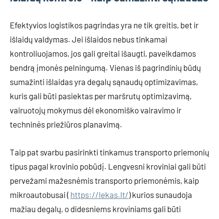
Efektyvios logistikos pagrindas yra ne tik greitis, bet ir
išlaidų valdymas. Jei išlaidos nebus tinkamai
kontroliuojamos, jos gali greitai išaugti, paveikdamos
bendrą įmonės pelningumą. Vienas iš pagrindinių būdų
sumažinti išlaidas yra degalų sąnaudų optimizavimas,
kuris gali būti pasiektas per maršrutų optimizavimą,
vairuotojų mokymus dėl ekonomiško vairavimo ir
techninės priežiūros planavimą.
Taip pat svarbu pasirinkti tinkamus transporto priemonių
tipus pagal krovinio pobūdį. Lengvesni kroviniai gali būti
pervežami mažesnėmis transporto priemonėmis, kaip
mikroautobusai (
https://lekas.lt/
) kurios sunaudoja
mažiau degalų, o didesniems kroviniams gali būti