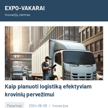
Skip
EXPO-VAKARAI
to
Inovacijų centras
content
Kaip planuoti logistiką efektyviam
krovinių pervežimui
Patarimai
2024-08-09
Inovacijos