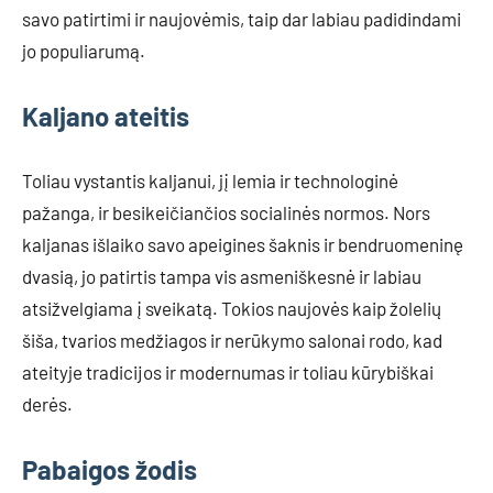
savo patirtimi ir naujovėmis, taip dar labiau padidindami
jo populiarumą.
Kaljano ateitis
Toliau vystantis kaljanui, jį lemia ir technologinė
pažanga, ir besikeičiančios socialinės normos. Nors
kaljanas išlaiko savo apeigines šaknis ir bendruomeninę
dvasią, jo patirtis tampa vis asmeniškesnė ir labiau
atsižvelgiama į sveikatą. Tokios naujovės kaip žolelių
šiša, tvarios medžiagos ir nerūkymo salonai rodo, kad
ateityje tradicijos ir modernumas ir toliau kūrybiškai
derės.
Pabaigos žodis