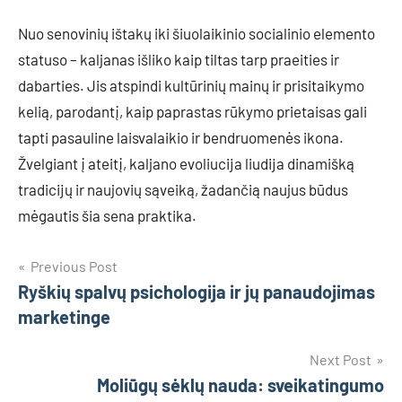
Nuo senovinių ištakų iki šiuolaikinio socialinio elemento
statuso – kaljanas išliko kaip tiltas tarp praeities ir
dabarties. Jis atspindi kultūrinių mainų ir prisitaikymo
kelią, parodantį, kaip paprastas rūkymo prietaisas gali
tapti pasauline laisvalaikio ir bendruomenės ikona.
Žvelgiant į ateitį, kaljano evoliucija liudija dinamišką
tradicijų ir naujovių sąveiką, žadančią naujus būdus
mėgautis šia sena praktika.
Navigacija
Previous Post
Ryškių spalvų psichologija ir jų panaudojimas
tarp
marketinge
įrašų
Next Post
Moliūgų sėklų nauda: sveikatingumo