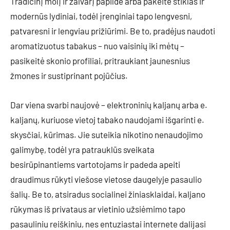
Tradicinį molį ir žalvarį papildė arba pakeitė stiklas ir
modernūs lydiniai, todėl įrenginiai tapo lengvesni,
patvaresni ir lengviau prižiūrimi. Be to, pradėjus naudoti
aromatizuotus tabakus – nuo vaisinių iki mėtų –
pasikeitė skonio profiliai, pritraukiant jaunesnius
žmones ir sustiprinant pojūčius.
Dar viena svarbi naujovė – elektroninių kaljanų arba e.
kaljanų, kuriuose vietoj tabako naudojami išgarinti e.
skysčiai, kūrimas. Jie suteikia nikotino nenaudojimo
galimybę, todėl yra patrauklūs sveikata
besirūpinantiems vartotojams ir padeda apeiti
draudimus rūkyti viešose vietose daugelyje pasaulio
šalių. Be to, atsiradus socialinei žiniasklaidai, kaljano
rūkymas iš privataus ar vietinio užsiėmimo tapo
pasauliniu reiškiniu, nes entuziastai internete dalijasi