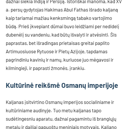
dažnai siekia Indiją ir Persiją. Istoriškai manoma, kad XV
a. persų gydytojas Hakimas Abul Fathas išrado kaljaną
kaip tariamai mažiau kenksmingą tabako vartojimo
būdą. Prieš įkvepiant dūmai buvo leidžiami per nedidelį
dubenėlį su vandeniu, kad būtų išvalyti ir atvėsinti. Šis
paprastas, bet išradingas prietaisas greitai paplito
Artimuosiuose Rytuose ir Pietų Azijoje, tapdamas
pagrindiniu kavinių ir namų, kuriuose juo mėgavosi ir
kilmingieji, ir paprasti žmonės, įrankiu.
Kultūrinė reikšmė Osmanų imperijoje
Kaljanas įsitvirtino Osmanų imperijos socialiniame ir
kultūriniame audinyje. Tuo metu kaljanas tapo
sudėtingesniu aparatu, dažnai pagamintu iš brangiųjų
metalų ir dailiai papuoštu meniniais motyvais. Kaljano