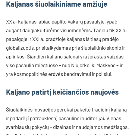
Kaljanas šiuolaikiniame amžiuje
XX a. kaljanas labiau paplito Vakarų pasaulyje, ypač
augant daugiakultūrėms visuomenėms. Tačiau tik XX a.
pabaigoje ir XXI a. pradžioje kaljanas iš tiesų pradėjo
globalizuotis, prisitaikydamas prie šiuolaikinio skonio ir
aplinkos. Šiandien kaljano salonai yra įprastas vaizdas
viso pasaulio miestuose – nuo Niujorko iki Maskvos – ir
yra kosmopolitinės erdvės bendravimui ir poilsiui.
Kaljano patirtį keičiančios naujovės
Šiuolaikinės inovacijos gerokai pakeitė tradicinį kaljaną
ir padarė jį patrauklesnį pasaulinei auditorijai. Vienas
svarbiausių pokyčių – dizainas ir naudojamos medžiagos.