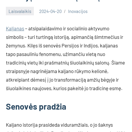
Laisvalaikis
2024-04-20
Inovacijos
Kaljanas
– atsipalaidavimo ir socialinio aktyvumo
simbolis – turi turtingą istoriją, apimančią šimtmečius ir
žemynus. Kilęs iš senovės Persijos ir Indijos, kaljanas
tapo pasauliniu fenomenu, užimančiu vietą nuo
tradicinių vietų iki prašmatnių šiuolaikinių salonų. Šiame
straipsnyje nagrinėjama kaljano rūkymo kelionė,
atkreipiant dėmesį į jo transformaciją amžių bėgyje ir
šiuolaikines naujoves, kurios pakeitė jo tradicinę esmę.
Senovės pradžia
Kaljano istorija prasideda viduramžiais, o jo šaknys