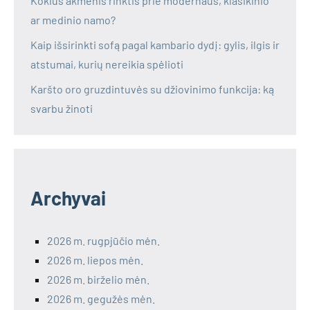
Kokius akmenis rinktis prie modernaus, klasikinio
ar medinio namo?
Kaip išsirinkti sofą pagal kambario dydį: gylis, ilgis ir
atstumai, kurių nereikia spėlioti
Karšto oro gruzdintuvės su džiovinimo funkcija: ką
svarbu žinoti
Archyvai
2026 m. rugpjūčio mėn.
2026 m. liepos mėn.
2026 m. birželio mėn.
2026 m. gegužės mėn.