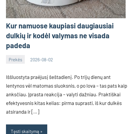
Kur namuose kaupiasi daugiausiai
dulkių ir kodėl valymas ne visada
padeda
Prekės
2026-08-02
Deimante
Iššluostyta praėjusį šeštadienį. Po trijų dienų ant
lentynos vėl matomas sluoksnis, o po lova – tas pats kaip
anksčiau. Įprasta reakcija – valyti dažniau. Praktiškai
efektyvesnis kitas kelias: pirma suprasti, iš kur dulkės
atsiranda ir […]
Tęsti skaitymą