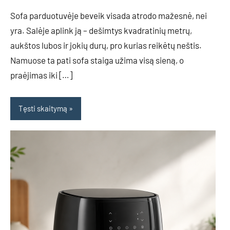
Sofa parduotuvėje beveik visada atrodo mažesnė, nei
yra. Salėje aplink ją – dešimtys kvadratinių metrų,
aukštos lubos ir jokių durų, pro kurias reikėtų neštis.
Namuose ta pati sofa staiga užima visą sieną, o
praėjimas iki […]
Tęsti skaitymą