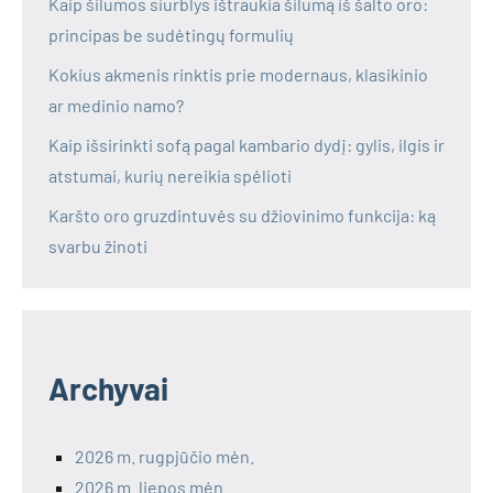
Kaip šilumos siurblys ištraukia šilumą iš šalto oro:
principas be sudėtingų formulių
Kokius akmenis rinktis prie modernaus, klasikinio
ar medinio namo?
Kaip išsirinkti sofą pagal kambario dydį: gylis, ilgis ir
atstumai, kurių nereikia spėlioti
Karšto oro gruzdintuvės su džiovinimo funkcija: ką
svarbu žinoti
Archyvai
2026 m. rugpjūčio mėn.
2026 m. liepos mėn.