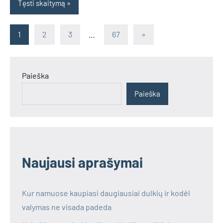
Tęsti skaitymą
Įrašų
Next
1
2
3
…
67
»
Posts
puslapiavimas
Paieška
Paieška
Naujausi aprašymai
Kur namuose kaupiasi daugiausiai dulkių ir kodėl
valymas ne visada padeda