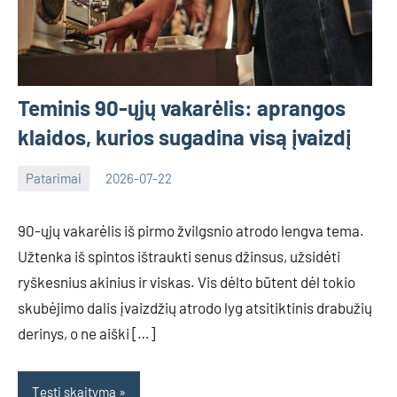
Teminis 90-ųjų vakarėlis: aprangos
klaidos, kurios sugadina visą įvaizdį
Patarimai
2026-07-22
Tomas
90-ųjų vakarėlis iš pirmo žvilgsnio atrodo lengva tema.
Užtenka iš spintos ištraukti senus džinsus, užsidėti
ryškesnius akinius ir viskas. Vis dėlto būtent dėl tokio
skubėjimo dalis įvaizdžių atrodo lyg atsitiktinis drabužių
derinys, o ne aiški […]
Tęsti skaitymą