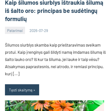
Kaip šilumos siurblys ištraukia šilumą
iš šalto oro: principas be sudėtingų
formulių
Patarimai
2026-07-29
Deimante
Šilumos siurblys skamba kaip prieštaravimas sveikam
protui. Kaip įrenginys gali šildyti namą imdamas šilumą iš
šalto lauko oro? Iš kur ta šiluma, jei lauke ir taip vėsu?
Atsakymas paprastesnis, nei atrodo, ir remiasi principu,
kurį […]
Tęsti skaitymą