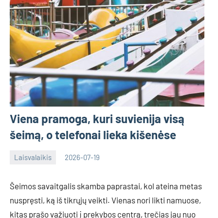
Viena pramoga, kuri suvienija visą
šeimą, o telefonai lieka kišenėse
Laisvalaikis
2026-07-19
Tomas
Šeimos savaitgalis skamba paprastai, kol ateina metas
nuspręsti, ką iš tikrųjų veikti. Vienas nori likti namuose,
kitas prašo važiuoti į prekybos centrą, trečias jau nuo