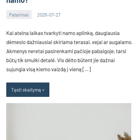
Patarimai
2026-07-27
Tomas
Kai ateina laikas tvarkyti namo aplinką, daugiausia
dėmesio dažniausiai skiriama terasai, vejai ar augalams.
Akmenys neretai pasirenkami pačioje pabaigoje, tarsi
būtų tik smulki detalė. Vis dėlto būtent jie dažnai
sujungia visą kiemo vaizdą į vieną […]
Tęsti skaitymą