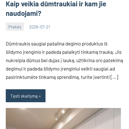
Kaip veikia dūmtraukiai ir kam jie
naudojami?
Prekės
2026-07-21
Deimante
Dūmtraukis saugiai pašalina degimo produktus iš
šildymo įrenginio ir padeda palaikyti tinkamą trauką. Jis
nukreipia dūmus bei dujas į lauką, užtikrina oro patekimą
degimui ir padeda šildymo įrenginiui veikti saugiai.ad
pasirinktumėte tinkamą sprendimą, turite įvertinti […]
Tęsti skaitymą