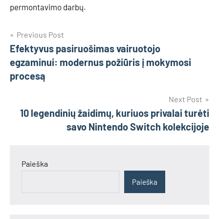
permontavimo darbų.
Navigacija
Previous Post
Efektyvus pasiruošimas vairuotojo
tarp
egzaminui: modernus požiūris į mokymosi
įrašų
procesą
Next Post
10 legendinių žaidimų, kuriuos privalai turėti
savo Nintendo Switch kolekcijoje
Paieška
Paieška