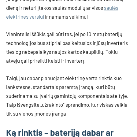
dieną ir neturi įtakos saulės modulių ar visos
saulės
elektrinės verslui
ir namams veikimui.
Vienintelis iššūkis gali būti tas, jei po 10 metų baterijų
technologijos bus stipriai pasikeitusios ir jūsų inverteris
tiesiog nebepalaikys naujos kartos kaupiklių. Tokiu
atveju gali prireikti keisti ir inverterį.
Taigi, jau dabar planuojant elektrinę verta rinktis kuo
lankstesnę, standartais paremtą įrangą, kuri būtų
suderinama su įvairių gamintojų komponentais ateityje.
Taip išvengsite „užrakinto“ sprendimo, kur viskas veikia
tik su vienos įmonės įranga.
Ką rinktis – bateriją dabar ar