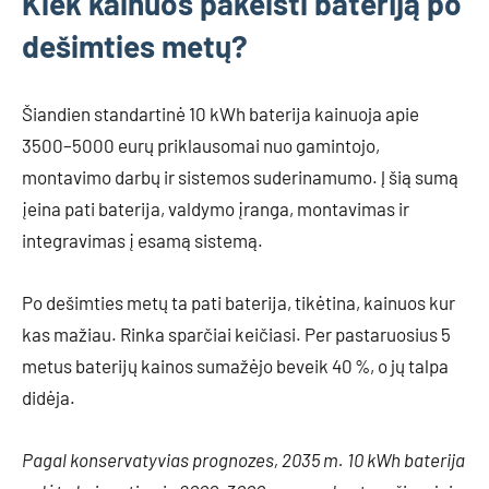
Kiek kainuos pakeisti bateriją po
dešimties metų?
Šiandien standartinė 10 kWh baterija kainuoja apie
3500–5000 eurų priklausomai nuo gamintojo,
montavimo darbų ir sistemos suderinamumo. Į šią sumą
įeina pati baterija, valdymo įranga, montavimas ir
integravimas į esamą sistemą.
Po dešimties metų ta pati baterija, tikėtina, kainuos kur
kas mažiau. Rinka sparčiai keičiasi. Per pastaruosius 5
metus baterijų kainos sumažėjo beveik 40 %, o jų talpa
didėja.
Pagal konservatyvias prognozes, 2035 m. 10 kWh baterija