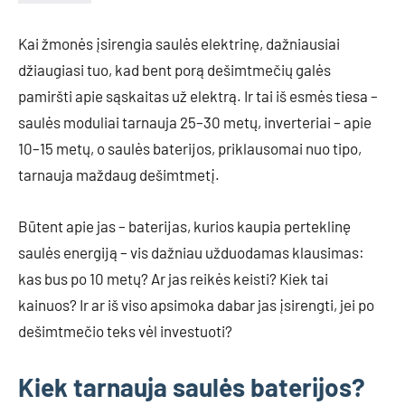
Kai žmonės įsirengia saulės elektrinę, dažniausiai
džiaugiasi tuo, kad bent porą dešimtmečių galės
pamiršti apie sąskaitas už elektrą. Ir tai iš esmės tiesa –
saulės moduliai tarnauja 25–30 metų, inverteriai – apie
10–15 metų, o saulės baterijos, priklausomai nuo tipo,
tarnauja maždaug dešimtmetį.
Būtent apie jas – baterijas, kurios kaupia perteklinę
saulės energiją – vis dažniau užduodamas klausimas:
kas bus po 10 metų? Ar jas reikės keisti? Kiek tai
kainuos? Ir ar iš viso apsimoka dabar jas įsirengti, jei po
dešimtmečio teks vėl investuoti?
Kiek tarnauja saulės baterijos?