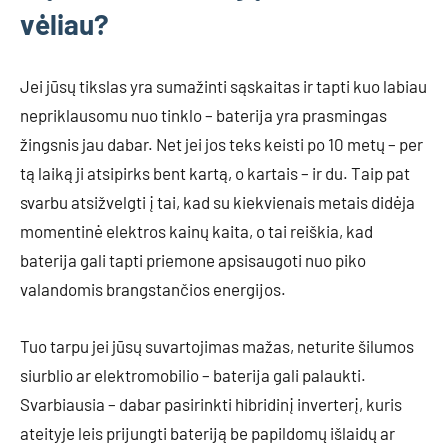
vėliau?
Jei jūsų tikslas yra sumažinti sąskaitas ir tapti kuo labiau
nepriklausomu nuo tinklo – baterija yra prasmingas
žingsnis jau dabar. Net jei jos teks keisti po 10 metų – per
tą laiką ji atsipirks bent kartą, o kartais – ir du. Taip pat
svarbu atsižvelgti į tai, kad su kiekvienais metais didėja
momentinė elektros kainų kaita, o tai reiškia, kad
baterija gali tapti priemone apsisaugoti nuo piko
valandomis brangstančios energijos.
Tuo tarpu jei jūsų suvartojimas mažas, neturite šilumos
siurblio ar elektromobilio – baterija gali palaukti.
Svarbiausia – dabar pasirinkti hibridinį inverterį, kuris
ateityje leis prijungti bateriją be papildomų išlaidų ar