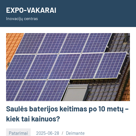
Skip
EXPO-VAKARAI
to
Inovacijų centras
content
Saulės baterijos keitimas po 10 metų –
kiek tai kainuos?
Patarimai
2025-06-28
Deimante