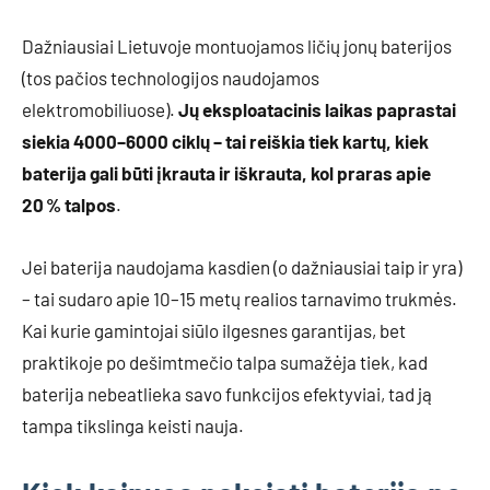
Dažniausiai Lietuvoje montuojamos ličių jonų baterijos
(tos pačios technologijos naudojamos
elektromobiliuose).
Jų eksploatacinis laikas paprastai
siekia 4000–6000 ciklų – tai reiškia tiek kartų, kiek
baterija gali būti įkrauta ir iškrauta, kol praras apie
20 % talpos
.
Jei baterija naudojama kasdien (o dažniausiai taip ir yra)
– tai sudaro apie 10–15 metų realios tarnavimo trukmės.
Kai kurie gamintojai siūlo ilgesnes garantijas, bet
praktikoje po dešimtmečio talpa sumažėja tiek, kad
baterija nebeatlieka savo funkcijos efektyviai, tad ją
tampa tikslinga keisti nauja.