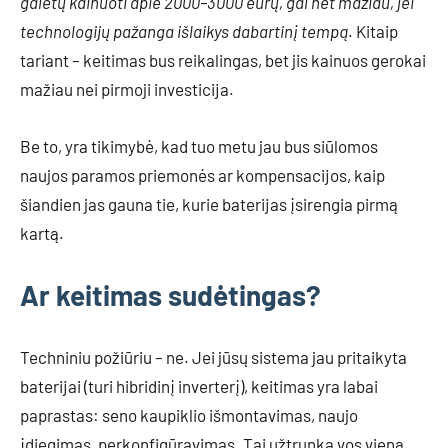
galėtų kainuoti apie 2000–3000 eurų, gal net mažiau, jei
technologijų pažanga išlaikys dabartinį tempą
. Kitaip
tariant – keitimas bus reikalingas, bet jis kainuos gerokai
mažiau nei pirmoji investicija.
Be to, yra tikimybė, kad tuo metu jau bus siūlomos
naujos paramos priemonės ar kompensacijos, kaip
šiandien jas gauna tie, kurie baterijas įsirengia pirmą
kartą.
Ar keitimas sudėtingas?
Techniniu požiūriu – ne. Jei jūsų sistema jau pritaikyta
baterijai (turi hibridinį inverterį), keitimas yra labai
paprastas: seno kaupiklio išmontavimas, naujo
įdiegimas, perkonfigūravimas. Tai užtrunka vos vieną