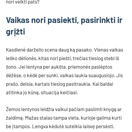
nori veikti pats?
Vaikas nori pasiekti, pasirinkti ir
grįžti
Kasdienė darželio scena daug ką pasako. Vienas vaikas
ieško dėlionės, kitas nori piešti, trečias tiesiog stebi iš
šono. Jei lentyna per aukšta, priemonės paslėptos
dėžėse, o kėdė per sunki, vaikas laukia suaugusiojo. Jis
prašo, delsia, kartais tiesiog pasitraukia. Kai baldai
atitinka jo kūną, situacija keičiasi.
Žemos lentynos leidžia vaikui pačiam pasiimti knygą ar
žaidimą. Mažas stalas tampa vieta, kurioje galima kurti
be įtampos. Lengva kėdutė suteikia laisvę persėsti,