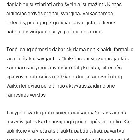
dar labiau sustiprinti arba švelniai sumažinti. Kietos,
aidinčios erdvės greitai išvargina. Vaikas tampa
irzlesnis, pedagogas greičiau pavargsta, o dienos
pabaigoje visi jaučiasi lyg po ilgo maratono.
Todėl daug dėmesio dabar skiriama ne tik baldų formai, o
visai jų įtakai savijautai. Minkštos poilsio zonos, jaukūs
kampai skaitymui, apvalesni stalų kraštai, šiltesnės
spalvos ir natūralios medžiagos kuria ramesnį ritmą.
Vaikui lengviau pereiti nuo aktyvaus žaidimo prie
ramesnės veiklos.
Tai ypač svarbu jautresniems vaikams. Ne kiekvienas
mažylis gali iš karto prisijungti prie grupės šurmulio. Kai
aplinkoje yra vieta atsitraukti, pabūti tyliau, pavartyti
knygą ar tiesiog pasėdėti, vaikas nebeatstumiamas dėl