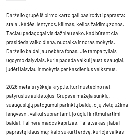
Darželio grupė iš pirmo karto gali pasirodyti paprasta:
stalai, kėdės, lentynos, kilimas, kelios žaidimų zonos.
Tačiau pedagogai vis dažniau sako, kad būtent čia
prasideda vaiko diena, nuotaika ir noras mokytis.
Darželio baldai jau nebėra fonas. Jie tampa tyliais
ugdymo dalyviais, kurie padeda vaikui jaustis saugiai,
judėti laisviau ir mokytis per kasdienius veiksmus.
2026 metais ryškėja kryptis, kuri nustebino net
patyrusius auklėtojus. Grupėse mažėja sunkių,
suaugusiųjų patogumui parinktų baldų, o jų vietą užima
lengvesni, vaikui suprantami, jo ūgiui ir ritmui artimi
baldai. Tai nėra mados kaprizas. Tai atsakas į labai
paprastą klausimą: kaip sukurti erdvę, kurioje vaikas