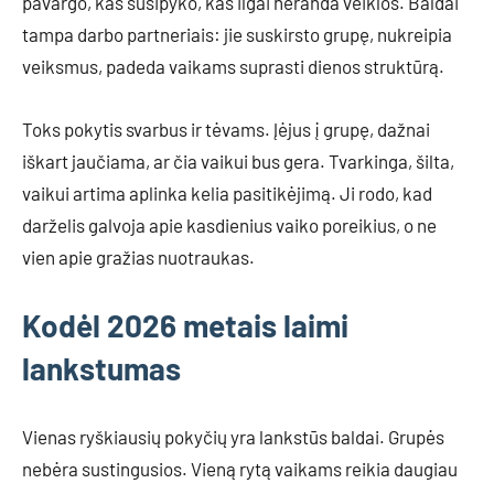
pavargo, kas susipyko, kas ilgai neranda veiklos. Baldai
tampa darbo partneriais: jie suskirsto grupę, nukreipia
veiksmus, padeda vaikams suprasti dienos struktūrą.
Toks pokytis svarbus ir tėvams. Įėjus į grupę, dažnai
iškart jaučiama, ar čia vaikui bus gera. Tvarkinga, šilta,
vaikui artima aplinka kelia pasitikėjimą. Ji rodo, kad
darželis galvoja apie kasdienius vaiko poreikius, o ne
vien apie gražias nuotraukas.
Kodėl 2026 metais laimi
lankstumas
Vienas ryškiausių pokyčių yra lankstūs baldai. Grupės
nebėra sustingusios. Vieną rytą vaikams reikia daugiau