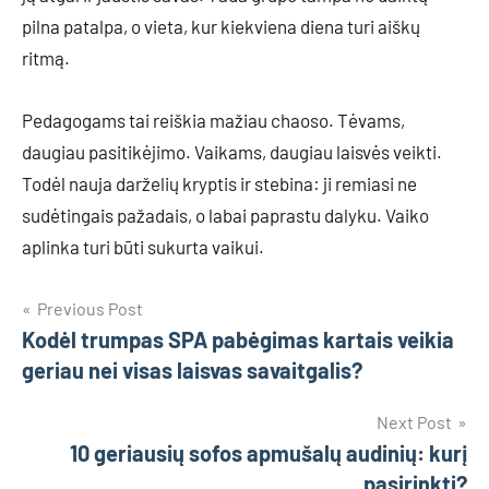
pilna patalpa, o vieta, kur kiekviena diena turi aiškų
ritmą.
Pedagogams tai reiškia mažiau chaoso. Tėvams,
daugiau pasitikėjimo. Vaikams, daugiau laisvės veikti.
Todėl nauja darželių kryptis ir stebina: ji remiasi ne
sudėtingais pažadais, o labai paprastu dalyku. Vaiko
aplinka turi būti sukurta vaikui.
Navigacija
Previous Post
Kodėl trumpas SPA pabėgimas kartais veikia
tarp
geriau nei visas laisvas savaitgalis?
įrašų
Next Post
10 geriausių sofos apmušalų audinių: kurį
pasirinkti?