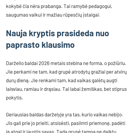
kokybė čia nėra prabanga. Tai ramybė pedagogui,
saugumas vaikui ir mažiau rūpesčių įstaigai.
Nauja kryptis prasideda nuo
paprasto klausimo
Darželio baldai 2026 metais stebina ne forma, o požiūriu.
Jie perkami ne tam, kad grupė atrodytų gražiai per atvirų
durų dieną. Jie renkami tam, kad vaikas galėtų augti
laisviau, ramiau ir drąsiau. Tai labai žemiškas, bet stiprus
pokytis.
Geriausias baldas darželyje yra tas, kurio vaikas nebijo.
Jis gali prie jo prieiti, atsisėsti, pasiimti priemonę, padėti
ją atgal ir jaustis savas. Tada grupė tampa ne daiktų