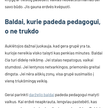
savo būdo. Jis gauna erdvės kvėpuoti.
Baldai, kurie padeda pedagogui,
o ne trukdo
Auklėtojos dažnai juokauja, kad gera grupė yra ta,
kurioje nereikia visko taisyti kas penkias minutes. Baldai
čia turi didelę reikšmę. Jei stalas nepatogus, vaikai
stumdosi. Jei lentynos netvarkingos, priemonės greitai
dingsta. Jei nėra aiškių zonų, visa grupė susimaišo į
vieną triukšmingą veiklą.
Gerai parinkti
darželio baldai
padeda pedagogui matyti
vaikus. Kai erdvė neapkrauta, lengviau pastebėti, kas