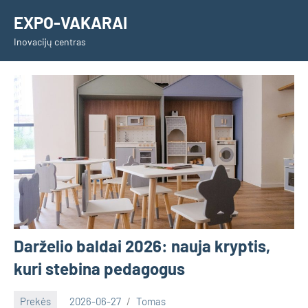
Skip
EXPO-VAKARAI
to
Inovacijų centras
content
Darželio baldai 2026: nauja kryptis,
kuri stebina pedagogus
Prekės
2026-06-27
Tomas