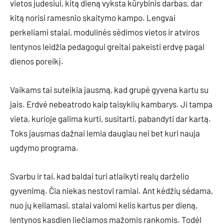
vietos judesiui, kitą dieną vyksta kūrybinis darbas, dar
kitą norisi ramesnio skaitymo kampo. Lengvai
perkeliami stalai, modulinės sėdimos vietos ir atviros
lentynos leidžia pedagogui greitai pakeisti erdvę pagal
dienos poreikį.
Vaikams tai suteikia jausmą, kad grupė gyvena kartu su
jais. Erdvė nebeatrodo kaip taisyklių kambarys. Ji tampa
vieta, kurioje galima kurti, susitarti, pabandyti dar kartą.
Toks jausmas dažnai lemia daugiau nei bet kuri nauja
ugdymo programa.
Svarbu ir tai, kad baldai turi atlaikyti realų darželio
gyvenimą. Čia niekas nestovi ramiai. Ant kėdžių sėdama,
nuo jų keliamasi, stalai valomi kelis kartus per dieną,
lentynos kasdien liečiamos mažomis rankomis. Todėl