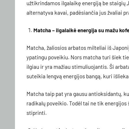
užtikrindamos ilgalaikę energiją be staigių „k
alternatyva kavai, padėsiančia jus žvaliai pr
Matcha – ilgalaikė energija su mažu kofe
Matcha, žaliosios arbatos milteliai iš Japoni
ypatingu poveikiu. Nors matcha turi šiek tie
ilgiau ir yra mažiau stimuliuojantis. Ši arb
suteikia lengvą energijos bangą, kuri išlieka
Matcha taip pat yra gausu antioksidantų, ku
radikalų poveikio. Todėl tai ne tik energijos 
stiprinti.