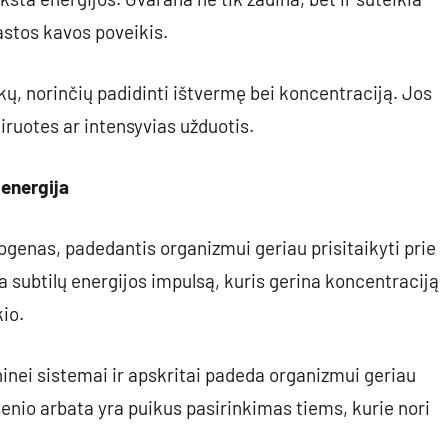
rastos kavos poveikis.
ų, norinčių padidinti ištvermę bei koncentraciją. Jos
niruotes ar intensyvias užduotis.
 energija
genas, padedantis organizmui geriau prisitaikyti prie
a subtilų energijos impulsą, kuris gerina koncentraciją
kio.
ninei sistemai ir apskritai padeda organizmui geriau
nšenio arbata yra puikus pasirinkimas tiems, kurie nori