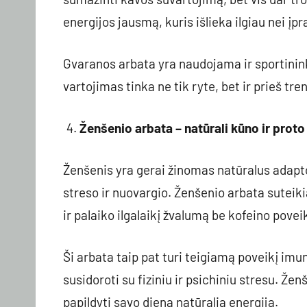
energijos jausmą, kuris išlieka ilgiau nei įp
Gvaranos arbata yra naudojama ir sportinink
vartojimas tinka ne tik ryte, bet ir prieš tre
Ženšenio arbata – natūrali kūno ir proto
Ženšenis yra gerai žinomas natūralus adapto
streso ir nuovargio. Ženšenio arbata suteiki
ir palaiko ilgalaikį žvalumą be kofeino povei
Ši arbata taip pat turi teigiamą poveikį imu
susidoroti su fiziniu ir psichiniu stresu. Že
papildyti savo dieną natūralia energija.