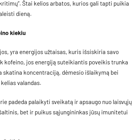
ritimų“. Štai kelios arbatos, kurios gali tapti puikia
aleisti dieną.
ino kiekiu
jos, yra energijos užtaisas, kuris išsiskiria savo
k kofeino, jos energiją suteikiantis poveikis trunka
ata skatina koncentraciją, dėmesio išlaikymą bei
 kelias valandas.
rie padeda palaikyti sveikatą ir apsaugo nuo laisvųjų
šaltinis, bet ir puikus sąjungininkas jūsų imunitetui