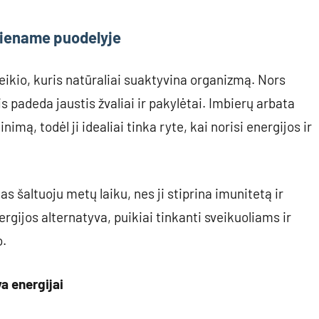
 viename puodelyje
eikio, kuris natūraliai suaktyvina organizmą. Nors
s padeda jaustis žvaliai ir pakylėtai. Imbierų arbata
imą, todėl ji idealiai tinka ryte, kai norisi energijos ir
s šaltuoju metų laiku, nes ji stiprina imunitetą ir
ergijos alternatyva, puikiai tinkanti sveikuoliams ir
o.
a energijai