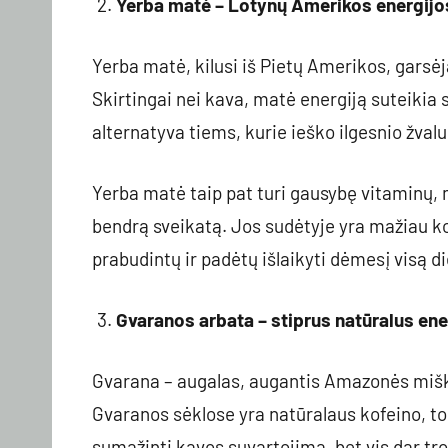
Yerba matė – Lotynų Amerikos energijos
Yerba matė, kilusi iš Pietų Amerikos, garsėj
Skirtingai nei kava, matė energiją suteikia sk
alternatyva tiems, kurie ieško ilgesnio žval
Yerba matė taip pat turi gausybę vitaminų, m
bendrą sveikatą. Jos sudėtyje yra mažiau k
prabudintų ir padėtų išlaikyti dėmesį visą d
Gvaranos arbata – stiprus natūralus ene
Gvarana – augalas, augantis Amazonės miškuo
Gvaranos sėklose yra natūralaus kofeino, todė
sumažinti kavos suvartojimą, bet vis dar tro