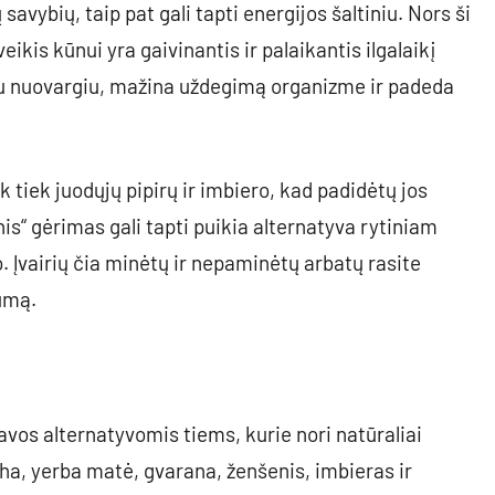
avybių, taip pat gali tapti energijos šaltiniu. Nors ši
eikis kūnui yra gaivinantis ir palaikantis ilgalaikį
su nuovargiu, mažina uždegimą organizme ir padeda
tiek juodųjų pipirų ir imbiero, kad padidėtų jos
s“ gėrimas gali tapti puikia alternatyva rytiniam
o. Įvairių čia minėtų ir nepaminėtų arbatų rasite
umą.
avos alternatyvomis tiems, kurie nori natūraliai
tcha, yerba matė, gvarana, ženšenis, imbieras ir