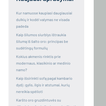
Kur namuose kaupiasi daugiausiai
dulkių ir kodėl valymas ne visada
padeda
Kaip šilumos siurblys ištraukia
šilumą iš šalto oro: principas be
sudėtingų formulių
Kokius akmenis rinktis prie
modernaus, klasikinio ar medinio
namo?
Kaip išsirinkti sofą pagal kambario
dydį: gylis, ilgis ir atstumai, kurių
nereikia spėlioti
Karšto oro gruzdintuvės su