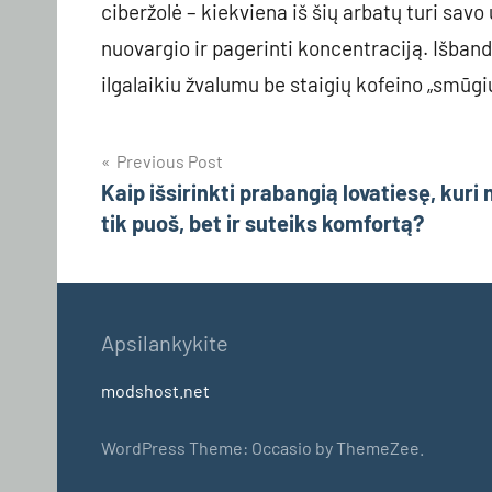
ciberžolė – kiekviena iš šių arbatų turi sav
nuovargio ir pagerinti koncentraciją. Išban
ilgalaikiu žvalumu be staigių kofeino „smūgi
Navigacija
Previous Post
Kaip išsirinkti prabangią lovatiesę, kuri 
tarp
tik puoš, bet ir suteiks komfortą?
įrašų
Apsilankykite
modshost.net
WordPress Theme: Occasio by ThemeZee.