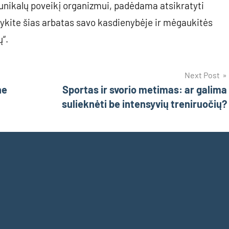
o unikalų poveikį organizmui, padėdama atsikratyti
dykite šias arbatas savo kasdienybėje ir mėgaukitės
ų“.
Next Post
ne
Sportas ir svorio metimas: ar galima
sulieknėti be intensyvių treniruočių?