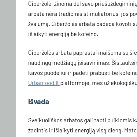
Ciberžolė, žinoma dėl savo priešuždegiminių s
arbata nėra tradicinis stimuliatorius, jos pov
žvalumą. Ciberžolės arbata padeda kovoti 
išlaikyti energiją be kofeino.
Ciberžolės arbata paprastai maišoma su šiek 
naudingų medžiagų įsisavinimas. Šis „auksini
kavos puodeliui ir padėti prabusti be kofein
Urbanfood.lt
platformoje, mes už ekologišk
Išvada
Sveikuoliškos arbatos gali tapti puikiomis k
žadintis ir išlaikyti energiją visą dieną. Ma