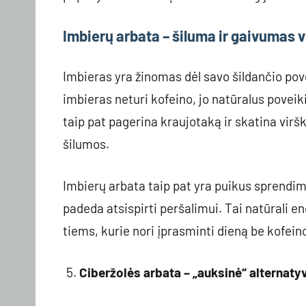
Imbierų arbata – šiluma ir gaivumas
Imbieras yra žinomas dėl savo šildančio pov
imbieras neturi kofeino, jo natūralus poveiki
taip pat pagerina kraujotaką ir skatina virškin
šilumos.
Imbierų arbata taip pat yra puikus sprendima
padeda atsispirti peršalimui. Tai natūrali en
tiems, kurie nori įprasminti dieną be kofein
Ciberžolės arbata – „auksinė“ alternatyv