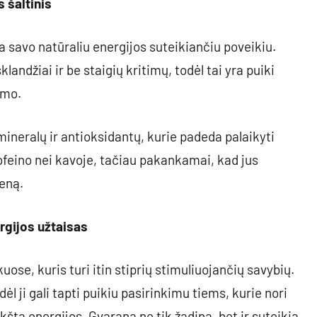
 šaltinis
a savo natūraliu energijos suteikiančiu poveikiu.
landžiai ir be staigių kritimų, todėl tai yra puiki
umo.
ineralų ir antioksidantų, kurie padeda palaikyti
ofeino nei kavoje, tačiau pakankamai, kad jus
ieną.
rgijos užtaisas
se, kuris turi itin stiprių stimuliuojančių savybių.
l ji gali tapti puikiu pasirinkimu tiems, kurie nori
kšta energijos. Gvarana ne tik žadina, bet ir suteikia