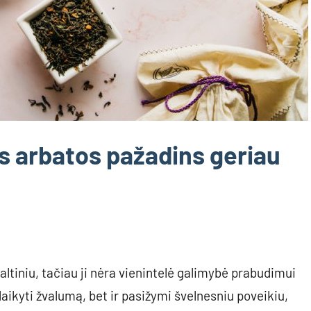
s arbatos pažadins geriau
ltiniu, tačiau ji nėra vienintelė galimybė prabudimui
laikyti žvalumą, bet ir pasižymi švelnesniu poveikiu,