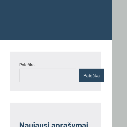
Paieška
Paieška
Naujausi aprašymai