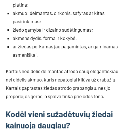
platina;
akmuo: deimantas, cirkonis, safyras ar kitas
pasirinkimas;
žiedo gamyba ir dizaino sudėtingumas;
akmens dydis, forma ir kokybė;
ar žiedas perkamas jau pagamintas, ar gaminamas
asmeniškai.
Kartais nedidelis deimantas atrodo daug elegantiškiau
nei didelis akmuo, kuris nepatogiai kliūva už drabužių.
Kartais paprastas žiedas atrodo prabangiau, nes jo
proporcijos geros, o spalva tinka prie odos tono.
Kodėl vieni sužadėtuvių žiedai
kainuoja daugiau?