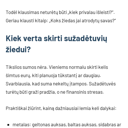
Todėl klausimas neturėtų būti „kiek privalau išleisti?“.
Geriau klausti kitaip: „Koks žiedas jai atrodytų savas?“
Kiek verta skirti sužadėtuvių
žiedui?
Tikslios sumos nėra. Vieniems normalu skirti kelis
šimtus eurų, kiti planuoja tūkstantį ar daugiau.
Svarbiausia, kad suma nekeltų įtampos. Sužadėtuvės
turėtų būti graži pradžia, o ne finansinis stresas.
Praktiškai žiūrint, kainą dažniausiai lemia keli dalykai:
metalas: geltonas auksas, baltas auksas, sidabras ar