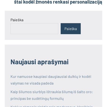
štai kodėl žmonės renkasi personalizaciją
Paieška
Paieška
Naujausi aprašymai
Kur namuose kaupiasi daugiausiai dulkių ir kodėl
valymas ne visada padeda
Kaip šilumos siurblys ištraukia šilumą iš šalto oro:
principas be sudėtingų formulių
Kokius akmenis rinktis prie modernaus, klasikinio