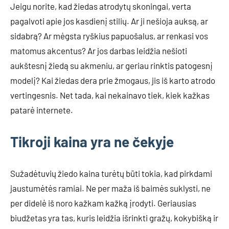
Jeigu norite, kad žiedas atrodytų skoningai, verta
pagalvoti apie jos kasdienį stilių. Ar ji nešioja auksą, ar
sidabrą? Ar mėgsta ryškius papuošalus, ar renkasi vos
matomus akcentus? Ar jos darbas leidžia nešioti
aukštesnį žiedą su akmeniu, ar geriau rinktis patogesnį
modelį? Kai žiedas dera prie žmogaus, jis iš karto atrodo
vertingesnis. Net tada, kai nekainavo tiek, kiek kažkas
patarė internete.
Tikroji kaina yra ne čekyje
Sužadėtuvių žiedo kaina turėtų būti tokia, kad pirkdami
jaustumėtės ramiai. Ne per maža iš baimės suklysti, ne
per didelė iš noro kažkam kažką įrodyti. Geriausias
biudžetas yra tas, kuris leidžia išrinkti gražų, kokybišką ir