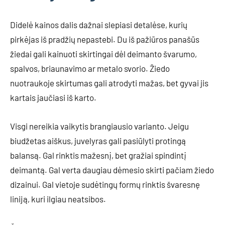
Didelė kainos dalis dažnai slepiasi detalėse, kurių
pirkėjas iš pradžių nepastebi. Du iš pažiūros panašūs
žiedai gali kainuoti skirtingai dėl deimanto švarumo,
spalvos, briaunavimo ar metalo svorio. Žiedo
nuotraukoje skirtumas gali atrodyti mažas, bet gyvai jis
kartais jaučiasi iš karto.
Visgi nereikia vaikytis brangiausio varianto. Jeigu
biudžetas aiškus, juvelyras gali pasiūlyti protingą
balansą. Gal rinktis mažesnį, bet gražiai spindintį
deimantą. Gal verta daugiau dėmesio skirti pačiam žiedo
dizainui. Gal vietoje sudėtingų formų rinktis švaresnę
liniją, kuri ilgiau neatsibos.