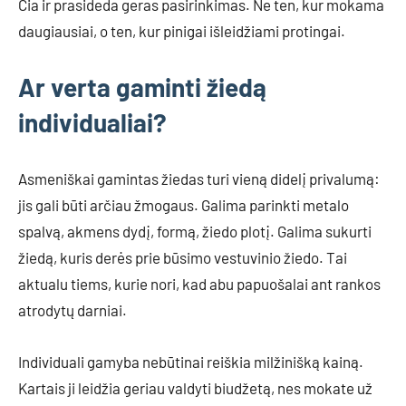
Čia ir prasideda geras pasirinkimas. Ne ten, kur mokama
daugiausiai, o ten, kur pinigai išleidžiami protingai.
Ar verta gaminti žiedą
individualiai?
Asmeniškai gamintas žiedas turi vieną didelį privalumą:
jis gali būti arčiau žmogaus. Galima parinkti metalo
spalvą, akmens dydį, formą, žiedo plotį. Galima sukurti
žiedą, kuris derės prie būsimo vestuvinio žiedo. Tai
aktualu tiems, kurie nori, kad abu papuošalai ant rankos
atrodytų darniai.
Individuali gamyba nebūtinai reiškia milžinišką kainą.
Kartais ji leidžia geriau valdyti biudžetą, nes mokate už