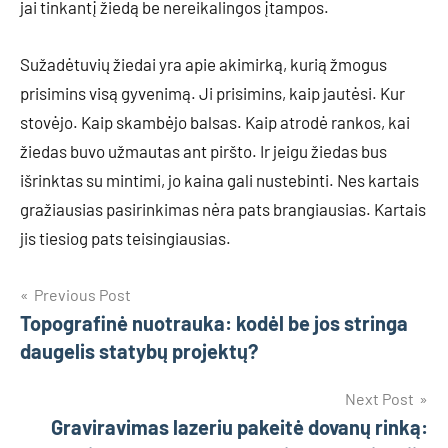
jai tinkantį žiedą be nereikalingos įtampos.
Sužadėtuvių žiedai yra apie akimirką, kurią žmogus
prisimins visą gyvenimą. Ji prisimins, kaip jautėsi. Kur
stovėjo. Kaip skambėjo balsas. Kaip atrodė rankos, kai
žiedas buvo užmautas ant piršto. Ir jeigu žiedas bus
išrinktas su mintimi, jo kaina gali nustebinti. Nes kartais
gražiausias pasirinkimas nėra pats brangiausias. Kartais
jis tiesiog pats teisingiausias.
Navigacija
Previous Post
Topografinė nuotrauka: kodėl be jos stringa
tarp
daugelis statybų projektų?
įrašų
Next Post
Graviravimas lazeriu pakeitė dovanų rinką: