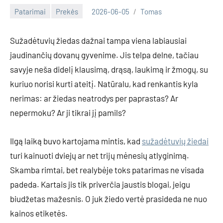
Patarimai
Prekės
2026-06-05
Tomas
Sužadėtuvių žiedas dažnai tampa viena labiausiai
jaudinančių dovanų gyvenime. Jis telpa delne, tačiau
savyje neša didelį klausimą, drąsą, laukimą ir žmogų, su
kuriuo norisi kurti ateitį. Natūralu, kad renkantis kyla
nerimas: ar žiedas neatrodys per paprastas? Ar
nepermoku? Ar ji tikrai jį pamils?
Ilgą laiką buvo kartojama mintis, kad
sužadėtuvių žiedai
turi kainuoti dviejų ar net trijų mėnesių atlyginimą.
Skamba rimtai, bet realybėje toks patarimas ne visada
padeda. Kartais jis tik priverčia jaustis blogai, jeigu
biudžetas mažesnis. O juk žiedo vertė prasideda ne nuo
kainos etiketės.