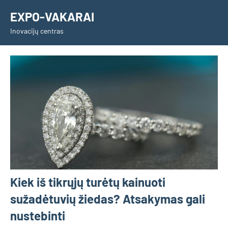
Skip
EXPO-VAKARAI
to
Inovacijų centras
content
Kiek iš tikrųjų turėtų kainuoti
sužadėtuvių žiedas? Atsakymas gali
nustebinti