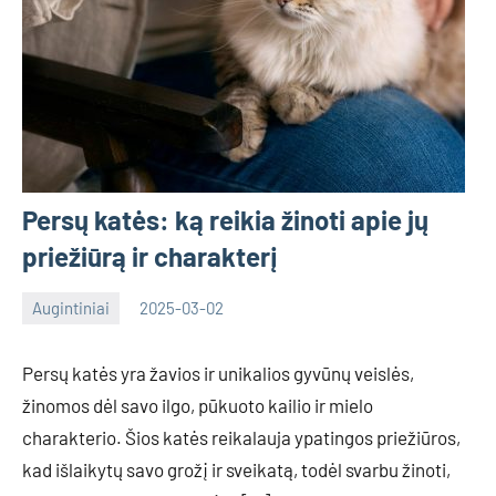
Persų katės: ką reikia žinoti apie jų
priežiūrą ir charakterį
Augintiniai
2025-03-02
Deimante
Persų katės yra žavios ir unikalios gyvūnų veislės,
žinomos dėl savo ilgo, pūkuoto kailio ir mielo
charakterio. Šios katės reikalauja ypatingos priežiūros,
kad išlaikytų savo grožį ir sveikatą, todėl svarbu žinoti,