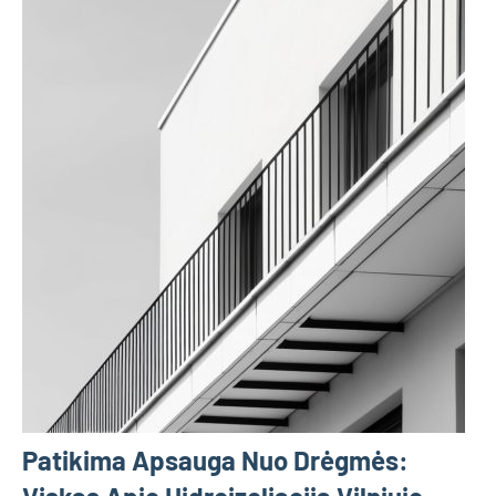
Patikima Apsauga Nuo Drėgmės: