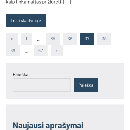
kaip tinkamai jas prižiūrėti. […]
Tęsti skaitymą
Įrašų
Previous
«
1
…
35
36
37
38
Posts
puslapiavimas
Next
39
…
67
»
Posts
Paieška
Paieška
Naujausi aprašymai