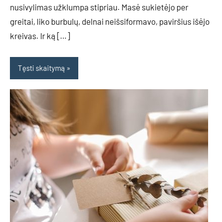
nusivylimas užklumpa stipriau. Masė sukietėjo per
greitai, liko burbulų, delnai neišsiformavo, paviršius išėjo
kreivas. Ir ką […]
Tęsti skaitymą