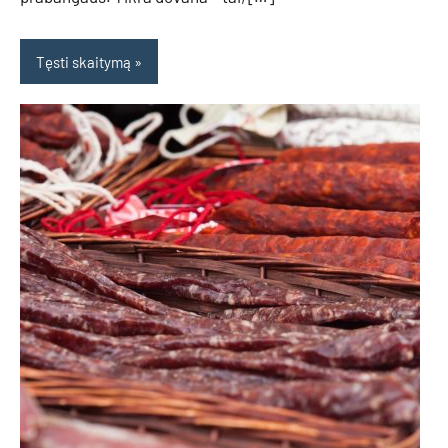
Tęsti skaitymą