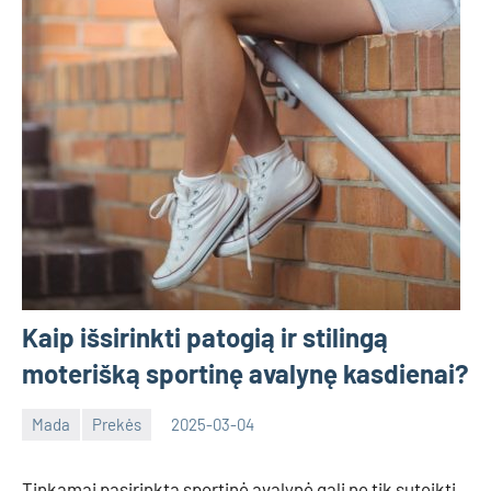
Kaip išsirinkti patogią ir stilingą
moterišką sportinę avalynę kasdienai?
Mada
Prekės
2025-03-04
Tomas
Tinkamai pasirinkta sportinė avalynė gali ne tik suteikti