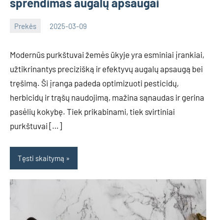
sprendimas augalų apsaugai
Prekės
2025-03-09
Inovacijos
Modernūs purkštuvai žemės ūkyje yra esminiai įrankiai,
užtikrinantys precizišką ir efektyvų augalų apsaugą bei
tręšimą. Ši įranga padeda optimizuoti pesticidų,
herbicidų ir trąšų naudojimą, mažina sąnaudas ir gerina
pasėlių kokybę. Tiek prikabinami, tiek svirtiniai
purkštuvai […]
Tęsti skaitymą