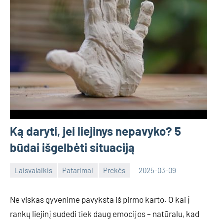
Ką daryti, jei liejinys nepavyko? 5
būdai išgelbėti situaciją
Laisvalaikis
Patarimai
Prekės
2025-03-09
Tomas
Ne viskas gyvenime pavyksta iš pirmo karto. O kai į
rankų liejinį sudedi tiek daug emocijos – natūralu, kad