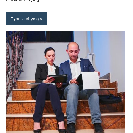
Tęsti skaitymą