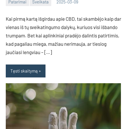
Patarimai
Sveikata
2025-03-09
Tomas
Kai pirmą kartą išgirdau apie CBD, tai skambėjo kaip dar
vienas iš tų sveikatingumo dalykų, kuriuos visi išbando
trumpam. Bet kai aplinkiniai pradėjo dalintis patirtimis,
kad pagaliau miega, mažiau nerimauja, ar tiesiog
jaučiasi lengviau – […]
Tęsti skaitymą