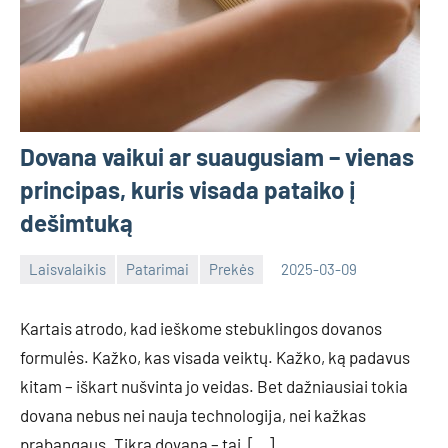
Dovana vaikui ar suaugusiam – vienas
principas, kuris visada pataiko į
dešimtuką
Laisvalaikis
Patarimai
Prekės
2025-03-09
Tomas
Kartais atrodo, kad ieškome stebuklingos dovanos
formulės. Kažko, kas visada veiktų. Kažko, ką padavus
kitam – iškart nušvinta jo veidas. Bet dažniausiai tokia
dovana nebus nei nauja technologija, nei kažkas
prabangaus. Tikra dovana – tai, […]