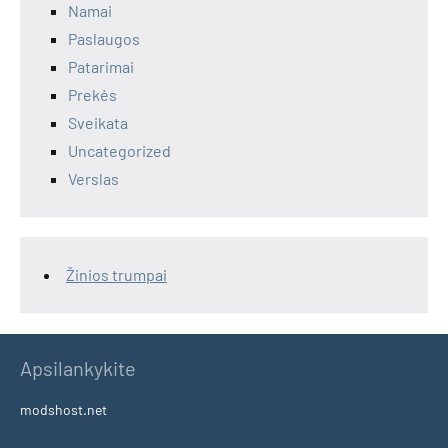
Namai
Paslaugos
Patarimai
Prekės
Sveikata
Uncategorized
Verslas
Žinios trumpai
Apsilankykite
modshost.net