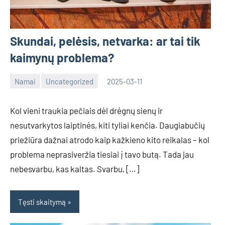
Skundai, pelėsis, netvarka: ar tai tik
kaimynų problema?
Namai
Uncategorized
2025-03-11
Tomas
Kol vieni traukia pečiais dėl drėgnų sienų ir
nesutvarkytos laiptinės, kiti tyliai kenčia. Daugiabučių
priežiūra dažnai atrodo kaip kažkieno kito reikalas – kol
problema neprasiveržia tiesiai į tavo butą. Tada jau
nebesvarbu, kas kaltas. Svarbu, […]
Tęsti skaitymą