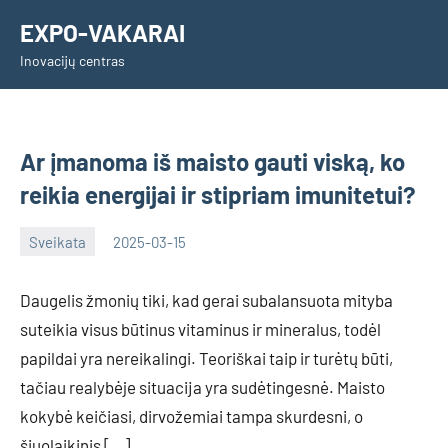
Skip
EXPO-VAKARAI
to
Inovacijų centras
content
Ar įmanoma iš maisto gauti viską, ko
reikia energijai ir stipriam imunitetui?
Sveikata
2025-03-15
Inovacijos
Daugelis žmonių tiki, kad gerai subalansuota mityba
suteikia visus būtinus vitaminus ir mineralus, todėl
papildai yra nereikalingi. Teoriškai taip ir turėtų būti,
tačiau realybėje situacija yra sudėtingesnė. Maisto
kokybė keičiasi, dirvožemiai tampa skurdesni, o
šiuolaikinis […]