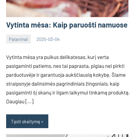
Vytinta mėsa: Kaip paruošti namuose
Patarimai
2025-03-04
Deimante
Vytinta mėsa yra puikus delikatesas, kurį verta
pasigaminti patiems, nes tai paprasta, pigiau nei pirkti
parduotuvėje ir garantuoja aukščiausią kokybę. Šiame
straipsnyje dalinsimės pagrindiniais žingsniais, kaip
pasigaminti šį skanų ir ilgam laikymui tinkamą produktą.
Daugiau […]
Tęsti skaitymą