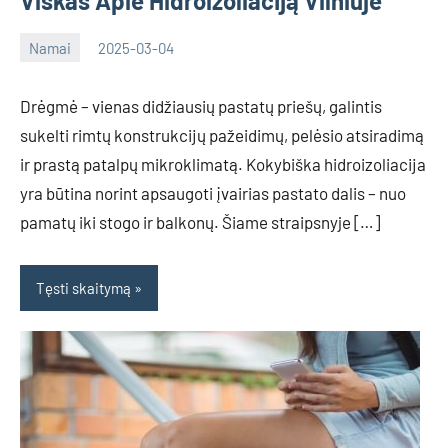
Viskas Apie Hidroizoliaciją Vilniuje
Namai
2025-03-04
Deimante
Drėgmė – vienas didžiausių pastatų priešų, galintis
sukelti rimtų konstrukcijų pažeidimų, pelėsio atsiradimą
ir prastą patalpų mikroklimatą. Kokybiška hidroizoliacija
yra būtina norint apsaugoti įvairias pastato dalis – nuo
pamatų iki stogo ir balkonų. Šiame straipsnyje […]
Tęsti skaitymą