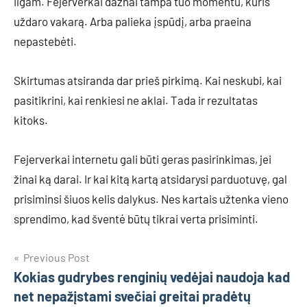
ilgam. Fejerverkai dažnai tampa tuo momentu, kuris
uždaro vakarą. Arba palieka įspūdį, arba praeina
nepastebėti.
Skirtumas atsiranda dar prieš pirkimą. Kai neskubi, kai
pasitikrini, kai renkiesi ne aklai. Tada ir rezultatas
kitoks.
Fejerverkai internetu gali būti geras pasirinkimas, jei
žinai ką darai. Ir kai kitą kartą atsidarysi parduotuvę, gal
prisiminsi šiuos kelis dalykus. Nes kartais užtenka vieno
sprendimo, kad šventė būtų tikrai verta prisiminti.
Navigacija
Previous Post
Kokias gudrybes renginių vedėjai naudoja kad
tarp
net nepažįstami svečiai greitai pradėtų