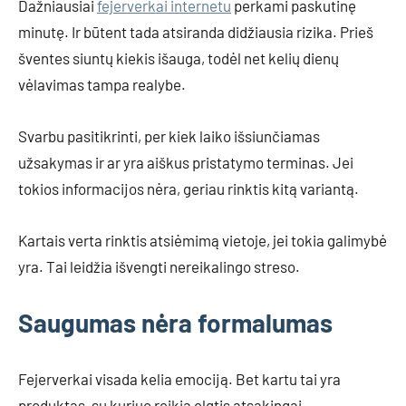
Dažniausiai
fejerverkai internetu
perkami paskutinę
minutę. Ir būtent tada atsiranda didžiausia rizika. Prieš
šventes siuntų kiekis išauga, todėl net kelių dienų
vėlavimas tampa realybe.
Svarbu pasitikrinti, per kiek laiko išsiunčiamas
užsakymas ir ar yra aiškus pristatymo terminas. Jei
tokios informacijos nėra, geriau rinktis kitą variantą.
Kartais verta rinktis atsiėmimą vietoje, jei tokia galimybė
yra. Tai leidžia išvengti nereikalingo streso.
Saugumas nėra formalumas
Fejerverkai visada kelia emociją. Bet kartu tai yra
produktas, su kuriuo reikia elgtis atsakingai.