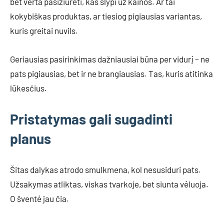
bet verta pasižiūrėti, kas slypi už kainos. Ar tai
kokybiškas produktas, ar tiesiog pigiausias variantas,
kuris greitai nuvils.
Geriausias pasirinkimas dažniausiai būna per vidurį – ne
pats pigiausias, bet ir ne brangiausias. Tas, kuris atitinka
lūkesčius.
Pristatymas gali sugadinti
planus
Šitas dalykas atrodo smulkmena, kol nesusiduri pats.
Užsakymas atliktas, viskas tvarkoje, bet siunta vėluoja.
O šventė jau čia.