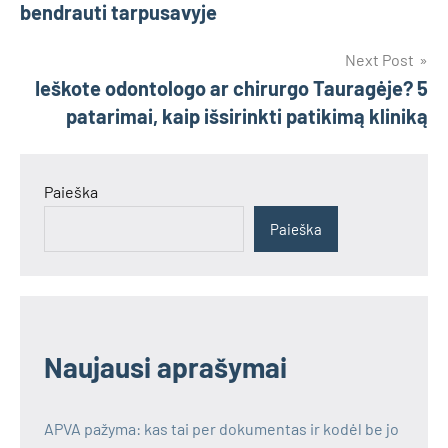
įrašų
bendrauti tarpusavyje
Next Post
Ieškote odontologo ar chirurgo Tauragėje? 5
patarimai, kaip išsirinkti patikimą kliniką
Paieška
Paieška
Naujausi aprašymai
APVA pažyma: kas tai per dokumentas ir kodėl be jo