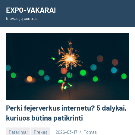
Skip
EXPO-VAKARAI
to
Inovacijų centras
content
Perki fejerverkus internetu? 5 dalykai,
kuriuos būtina patikrinti
Patarimai
Prekės
2026-03-17
Tomas