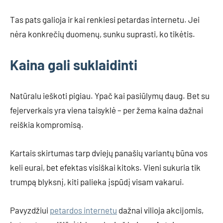
Tas pats galioja ir kai renkiesi petardas internetu. Jei
nėra konkrečių duomenų, sunku suprasti, ko tikėtis.
Kaina gali suklaidinti
Natūralu ieškoti pigiau. Ypač kai pasiūlymų daug. Bet su
fejerverkais yra viena taisyklė – per žema kaina dažnai
reiškia kompromisą.
Kartais skirtumas tarp dviejų panašių variantų būna vos
keli eurai, bet efektas visiškai kitoks. Vieni sukuria tik
trumpą blyksnį, kiti palieka įspūdį visam vakarui.
Pavyzdžiui
petardos internetu
dažnai vilioja akcijomis,