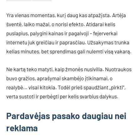
Yra vienas momentas, kurį daug kas atpažįsta. Artėja
šventė, laiko mažai, o norisi efekto. Atidarai kelis
puslapius, palygini kainas ir pagalvoji – fejerverkai
internetu juk greičiau ir paprasčiau. Užsakymas trunka
kelias minutes, bet sprendimas gali nulemti visą vakarą.
Ne kartą teko matyti, kaip žmonės nusivilia. Nuotraukos
buvo gražios, aprašymai skambėjo įtikinamai, o
realybė… visai kitokia. Todėl prieš spaudžiant „pirkti“,
verta sustoti ir perbėgti per kelis svarbius dalykus.
Pardavėjas pasako daugiau nei
reklama