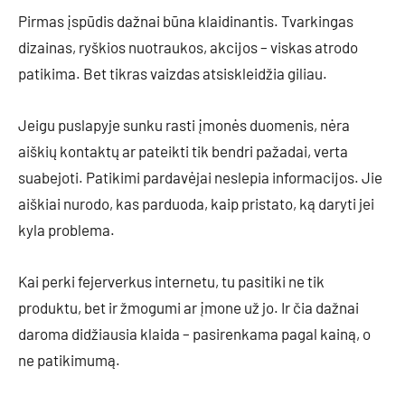
Pirmas įspūdis dažnai būna klaidinantis. Tvarkingas
dizainas, ryškios nuotraukos, akcijos – viskas atrodo
patikima. Bet tikras vaizdas atsiskleidžia giliau.
Jeigu puslapyje sunku rasti įmonės duomenis, nėra
aiškių kontaktų ar pateikti tik bendri pažadai, verta
suabejoti. Patikimi pardavėjai neslepia informacijos. Jie
aiškiai nurodo, kas parduoda, kaip pristato, ką daryti jei
kyla problema.
Kai perki fejerverkus internetu, tu pasitiki ne tik
produktu, bet ir žmogumi ar įmone už jo. Ir čia dažnai
daroma didžiausia klaida – pasirenkama pagal kainą, o
ne patikimumą.