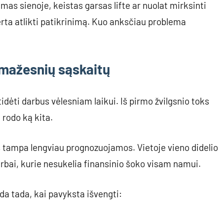
imas sienoje, keistas garsas lifte ar nuolat mirksinti
erta atlikti patikrinimą. Kuo anksčiau problema
mažesnių sąskaitų
dėti darbus vėlesniam laikui. Iš pirmo žvilgsnio toks
 rodo ką kita.
os tampa lengviau prognozuojamos. Vietoje vieno didelio
rbai, kurie nesukelia finansinio šoko visam namui.
a tada, kai pavyksta išvengti: