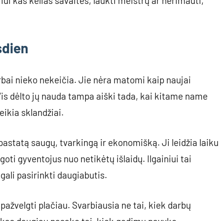
ui kas kelias savaites, laukti meistrų ar nerimauti,
sdien
rbai nieko nekeičia. Jie nėra matomi kaip naujai
is dėlto jų nauda tampa aiški tada, kai kitame name
eikia sklandžiai.
pastatą saugų, tvarkingą ir ekonomišką. Ji leidžia laiku
oti gyventojus nuo netikėtų išlaidų. Ilgainiui tai
gali pasirinkti daugiabutis.
ažvelgti plačiau. Svarbiausia ne tai, kiek darbų