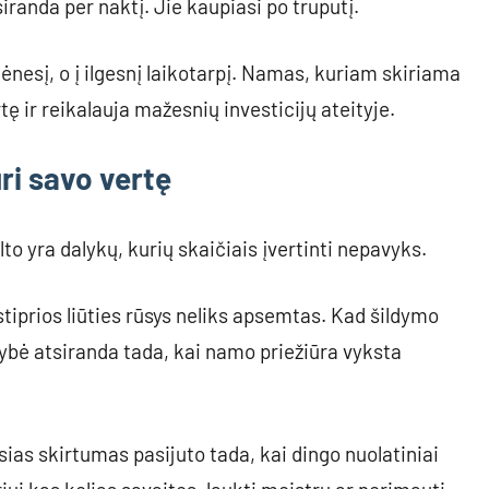
randa per naktį. Jie kaupiasi po truputį.
ėnesį, o į ilgesnį laikotarpį. Namas, kuriam skiriama
ę ir reikalauja mažesnių investicijų ateityje.
ri savo vertę
to yra dalykų, kurių skaičiais įvertinti nepavyks.
 stiprios liūties rūsys neliks apsemtas. Kad šildymo
bė atsiranda tada, kai namo priežiūra vyksta
sias skirtumas pasijuto tada, kai dingo nuolatiniai