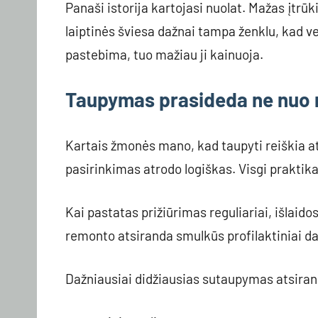
Panaši istorija kartojasi nuolat. Mažas įtrūk
laiptinės šviesa dažnai tampa ženklu, kad v
pastebima, tuo mažiau ji kainuoja.
Taupymas prasideda ne nuo 
Kartais žmonės mano, kad taupyti reiškia ati
pasirinkimas atrodo logiškas. Visgi praktika
Kai pastatas prižiūrimas reguliariai, išlaid
remonto atsiranda smulkūs profilaktiniai da
Dažniausiai didžiausias sutaupymas atsirand