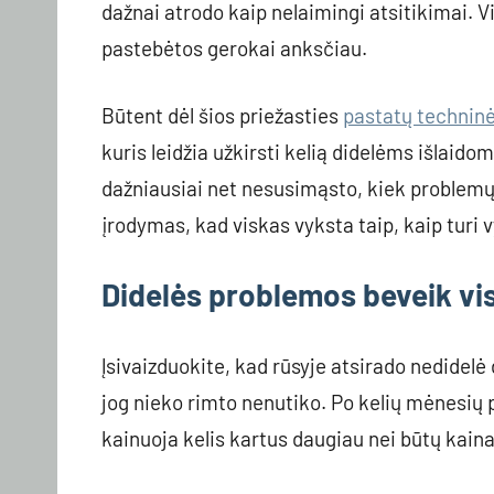
dažnai atrodo kaip nelaimingi atsitikimai. Vi
pastebėtos gerokai anksčiau.
Būtent dėl šios priežasties
pastatų techninė
kuris leidžia užkirsti kelią didelėms išlaid
dažniausiai net nesusimąsto, kiek problemų p
įrodymas, kad viskas vyksta taip, kaip turi v
Didelės problemos beveik vi
Įsivaizduokite, kad rūsyje atsirado nedidelė
jog nieko rimto nenutiko. Po kelių mėnesių
kainuoja kelis kartus daugiau nei būtų kai