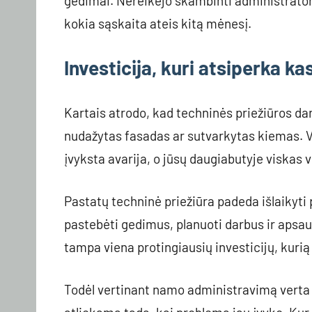
gedimai. Nereikėjo skambinti administratori
kokia sąskaita ateis kitą mėnesį.
Investicija, kuri atsiperka ka
Kartais atrodo, kad techninės priežiūros da
nudažytas fasadas ar sutvarkytas kiemas. V
įvyksta avarija, o jūsų daugiabutyje viskas v
Pastatų techninė priežiūra padeda išlaikyti 
pastebėti gedimus, planuoti darbus ir apsaug
tampa viena protingiausių investicijų, kurią 
Todėl vertinant namo administravimą verta p