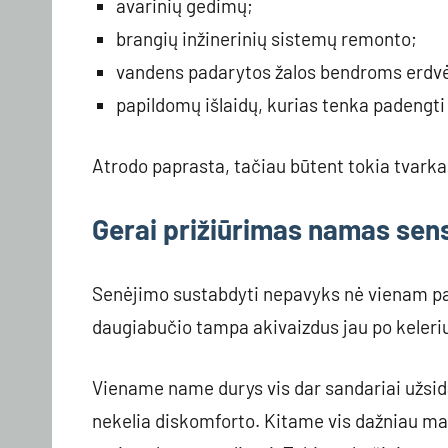
avarinių gedimų;
brangių inžinerinių sistemų remonto;
vandens padarytos žalos bendroms erdv
papildomų išlaidų, kurias tenka padengt
Atrodo paprasta, tačiau būtent tokia tvarka 
Gerai prižiūrimas namas sens
Senėjimo sustabdyti nepavyks nė vienam pas
daugiabučio tampa akivaizdus jau po keleri
Viename name durys vis dar sandariai užsida
nekelia diskomforto. Kitame vis dažniau mat