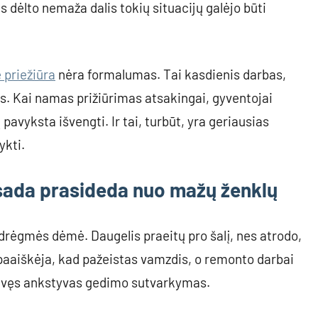
s dėlto nemaža dalis tokių situacijų galėjo būti
 priežiūra
nėra formalumas. Tai kasdienis darbas,
oms. Kai namas prižiūrimas atsakingai, gyventojai
avyksta išvengti. Ir tai, turbūt, yra geriausias
ykti.
sada prasideda nuo mažų ženklų
 drėgmės dėmė. Daugelis praeitų pro šalį, nes atrodo,
 paaiškėja, kad pažeistas vamzdis, o remonto darbai
navęs ankstyvas gedimo sutvarkymas.