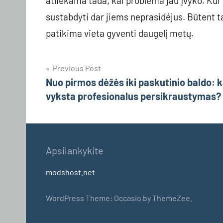
atliekama tada, kai problema jau įvyko. Ku
sustabdyti dar jiems neprasidėjus. Būtent ta
patikima vieta gyventi daugelį metų.
Navigacija
Previous Post
Nuo pirmos dėžės iki paskutinio baldo: k
tarp
vyksta profesionalus persikraustymas?
įrašų
Apsilankykite
modshost.net
WordPress Theme: Occasio by ThemeZee.