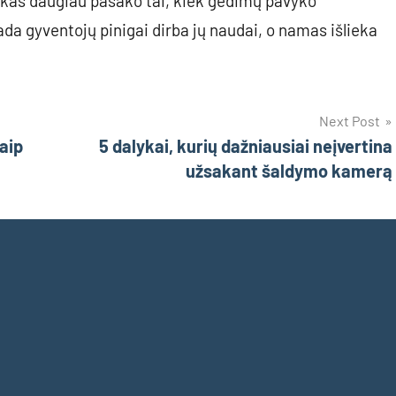
r kas daugiau pasako tai, kiek gedimų pavyko
da gyventojų pinigai dirba jų naudai, o namas išlieka
Next Post
aip
5 dalykai, kurių dažniausiai neįvertina
užsakant šaldymo kamerą