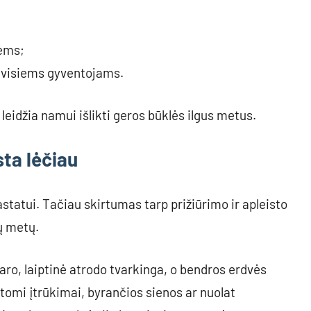
ėms;
i visiems gyventojams.
leidžia namui išlikti geros būklės ilgus metus.
ta lėčiau
tatui. Tačiau skirtumas tarp prižiūrimo ir apleisto
ų metų.
ro, laiptinė atrodo tvarkinga, o bendros erdvės
omi įtrūkimai, byrančios sienos ar nuolat