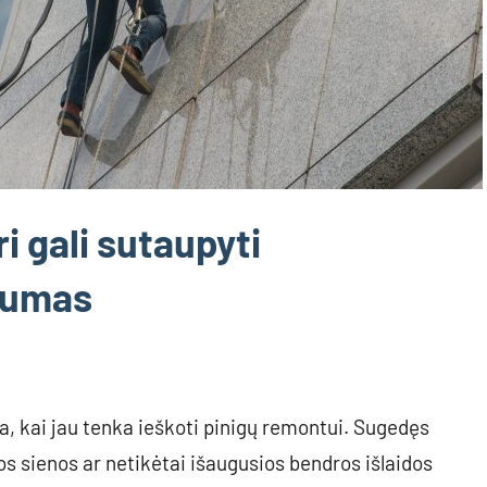
i gali sutaupyti
sumas
, kai jau tenka ieškoti pinigų remontui. Sugedęs
os sienos ar netikėtai išaugusios bendros išlaidos