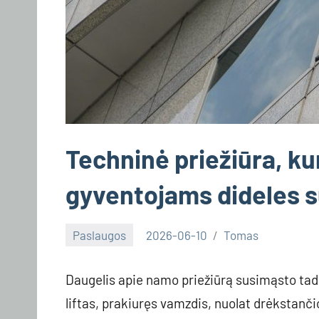
Techninė priežiūra, kur
gyventojams dideles 
Paslaugos
2026-06-10
Tomas
Daugelis apie namo priežiūrą susimąsto tada
liftas, prakiuręs vamzdis, nuolat drėkstanči