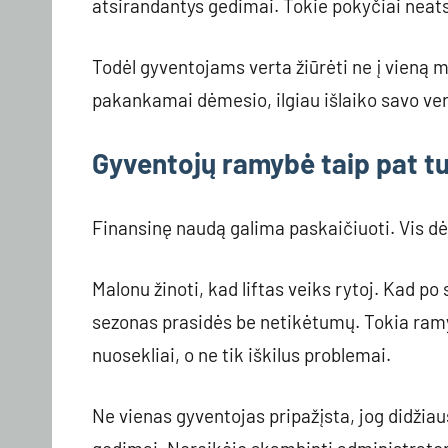
atsirandantys gedimai. Tokie pokyčiai neatsi
Todėl gyventojams verta žiūrėti ne į vieną m
pakankamai dėmesio, ilgiau išlaiko savo vert
Gyventojų ramybė taip pat tu
Finansinę naudą galima paskaičiuoti. Vis dėl
Malonu žinoti, kad liftas veiks rytoj. Kad po
sezonas prasidės be netikėtumų. Tokia ramy
nuosekliai, o ne tik iškilus problemai.
Ne vienas gyventojas pripažįsta, jog didžiau