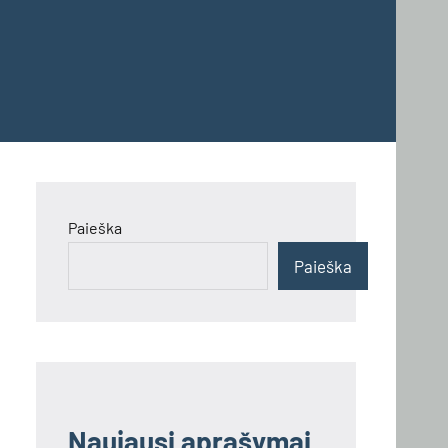
Paieška
Paieška
Naujausi aprašymai