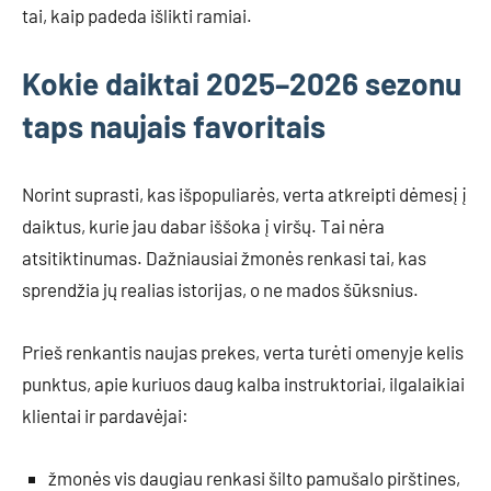
tai, kaip padeda išlikti ramiai.
Kokie daiktai 2025–2026 sezonu
taps naujais favoritais
Norint suprasti, kas išpopuliarės, verta atkreipti dėmesį į
daiktus, kurie jau dabar iššoka į viršų. Tai nėra
atsitiktinumas. Dažniausiai žmonės renkasi tai, kas
sprendžia jų realias istorijas, o ne mados šūksnius.
Prieš renkantis naujas prekes, verta turėti omenyje kelis
punktus, apie kuriuos daug kalba instruktoriai, ilgalaikiai
klientai ir pardavėjai:
žmonės vis daugiau renkasi šilto pamušalo pirštines,