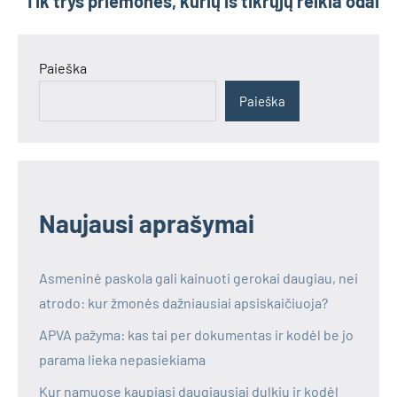
Tik trys priemonės, kurių iš tikrųjų reikia odai
Paieška
Paieška
Naujausi aprašymai
Asmeninė paskola gali kainuoti gerokai daugiau, nei
atrodo: kur žmonės dažniausiai apsiskaičiuoja?
APVA pažyma: kas tai per dokumentas ir kodėl be jo
parama lieka nepasiekiama
Kur namuose kaupiasi daugiausiai dulkių ir kodėl