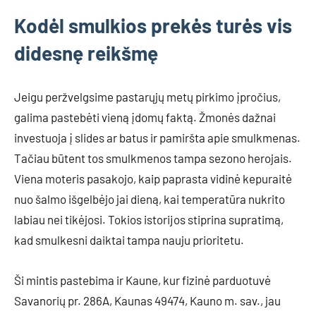
Kodėl smulkios prekės turės vis
didesnę reikšmę
Jeigu peržvelgsime pastarųjų metų pirkimo įpročius,
galima pastebėti vieną įdomų faktą. Žmonės dažnai
investuoja į slides ar batus ir pamiršta apie smulkmenas.
Tačiau būtent tos smulkmenos tampa sezono herojais.
Viena moteris pasakojo, kaip paprasta vidinė kepuraitė
nuo šalmo išgelbėjo jai dieną, kai temperatūra nukrito
labiau nei tikėjosi. Tokios istorijos stiprina supratimą,
kad smulkesni daiktai tampa nauju prioritetu.
Ši mintis pastebima ir Kaune, kur fizinė parduotuvė
Savanorių pr. 286A, Kaunas 49474, Kauno m. sav., jau