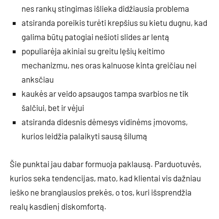
nes rankų stingimas išlieka didžiausia problema
atsiranda poreikis turėti krepšius su kietu dugnu, kad
galima būtų patogiai nešioti slides ar lentą
populiarėja akiniai su greitu lęšių keitimo
mechanizmu, nes oras kalnuose kinta greičiau nei
anksčiau
kaukės ar veido apsaugos tampa svarbios ne tik
šalčiui, bet ir vėjui
atsiranda didesnis dėmesys vidinėms įmovoms,
kurios leidžia palaikyti sausą šilumą
Šie punktai jau dabar formuoja paklausą. Parduotuvės,
kurios seka tendencijas, mato, kad klientai vis dažniau
ieško ne brangiausios prekės, o tos, kuri išsprendžia
realų kasdienį diskomfortą.