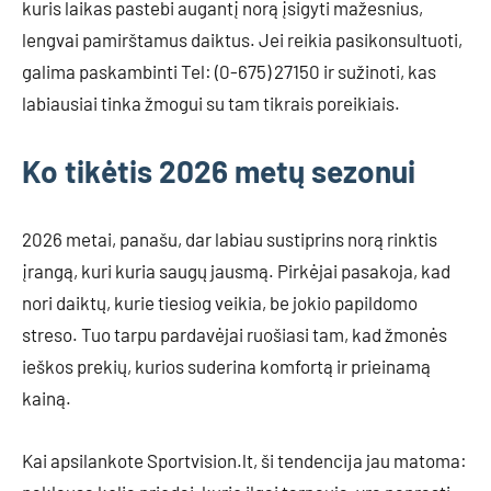
kuris laikas pastebi augantį norą įsigyti mažesnius,
lengvai pamirštamus daiktus. Jei reikia pasikonsultuoti,
galima paskambinti Tel: (0-675) 27150 ir sužinoti, kas
labiausiai tinka žmogui su tam tikrais poreikiais.
Ko tikėtis 2026 metų sezonui
2026 metai, panašu, dar labiau sustiprins norą rinktis
įrangą, kuri kuria saugų jausmą. Pirkėjai pasakoja, kad
nori daiktų, kurie tiesiog veikia, be jokio papildomo
streso. Tuo tarpu pardavėjai ruošiasi tam, kad žmonės
ieškos prekių, kurios suderina komfortą ir prieinamą
kainą.
Kai apsilankote Sportvision.lt, ši tendencija jau matoma: