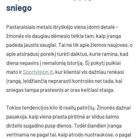
sniego
Pastaraisiais metais išryškėjo viena įdomi detalė –
žmonės vis daugiau dėmesio teikia tam, kaip įranga
padeda jaustis saugiai. Tai ne tik apie žiemos naujoves, o
apie atsiradusį poreikį turėti daiktus, kurie ramina, kad
diena nepavirs į nemalonią istoriją. Šį pokytį puikiai
mato ir
Sportvision.lt
, kur klientai vis dažniau renkasi
įrangą, leidžiančią neprarasti kontrolės net tada, kai
sniegas tampa prastesnis ar oras keičiasi staiga.
Tokios tendencijos kilo iš realių patirčių. Žmonės dažnai
pasakoja, kaip viena prasta pirštinė ar slidus šalmo
dirželis sugadino pusę dienos. Todėl šiandien įranga
vertinama ne pagal tai, kaip atrodo nuotraukose, o pagal