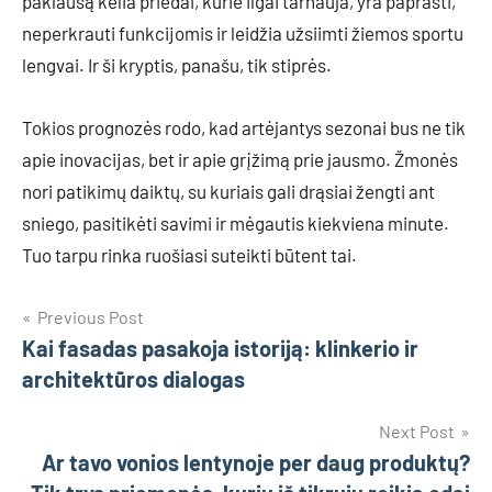
paklausą kelia priedai, kurie ilgai tarnauja, yra paprasti,
neperkrauti funkcijomis ir leidžia užsiimti žiemos sportu
lengvai. Ir ši kryptis, panašu, tik stiprės.
Tokios prognozės rodo, kad artėjantys sezonai bus ne tik
apie inovacijas, bet ir apie grįžimą prie jausmo. Žmonės
nori patikimų daiktų, su kuriais gali drąsiai žengti ant
sniego, pasitikėti savimi ir mėgautis kiekviena minute.
Tuo tarpu rinka ruošiasi suteikti būtent tai.
Navigacija
Previous Post
Kai fasadas pasakoja istoriją: klinkerio ir
tarp
architektūros dialogas
įrašų
Next Post
Ar tavo vonios lentynoje per daug produktų?