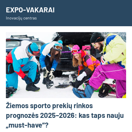
Skip
EXPO-VAKARAI
to
Inovacijų centras
content
Žiemos sporto prekių rinkos
prognozės 2025–2026: kas taps nauju
„must-have“?