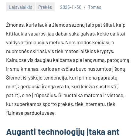
Laisvalaikis
Prekės
2025-11-30
Tomas
Žmonės, kurie laukia žiemos sezonų taip pat šiltai, kaip
kiti laukia vasaros, jau dabar suka galvas, kokie daiktai
valdys artimiausius metus. Nors mados keičiasi, o
nuomonės skiriasi, vis tiek matosi aiškios kryptys.
Kalnuose vis daugiau kalbama apie lengvumą, patogumą
ir smulkmenas, kurios anksčiau buvo nustumtos į šoną.
Šiemet išryškėjo tendencija, kuri primena paprastą
mintį: geriausia įranga yra ta, kuri leidžia susitelkti į
patirtį, o ne į rūpesčius. Ši nuotaika matoma ir vietose,
kur superkamos sporto prekės, tiek internetu, tiek
fizinėse parduotuvėse.
Auganti technologijų įtaka ant