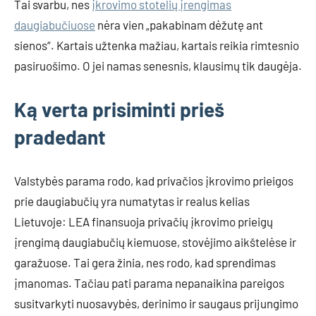
Tai svarbu, nes
įkrovimo stotelių įrengimas
daugiabučiuose
nėra vien „pakabinam dėžutę ant
sienos“. Kartais užtenka mažiau, kartais reikia rimtesnio
pasiruošimo. O jei namas senesnis, klausimų tik daugėja.
Ką verta prisiminti prieš
pradedant
Valstybės parama rodo, kad privačios įkrovimo prieigos
prie daugiabučių yra numatytas ir realus kelias
Lietuvoje: LEA finansuoja privačių įkrovimo prieigų
įrengimą daugiabučių kiemuose, stovėjimo aikštelėse ir
garažuose. Tai gera žinia, nes rodo, kad sprendimas
įmanomas. Tačiau pati parama nepanaikina pareigos
susitvarkyti nuosavybės, derinimo ir saugaus prijungimo