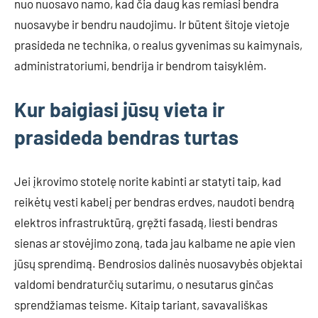
nuo nuosavo namo, kad čia daug kas remiasi bendra
nuosavybe ir bendru naudojimu. Ir būtent šitoje vietoje
prasideda ne technika, o realus gyvenimas su kaimynais,
administratoriumi, bendrija ir bendrom taisyklėm.
Kur baigiasi jūsų vieta ir
prasideda bendras turtas
Jei įkrovimo stotelę norite kabinti ar statyti taip, kad
reikėtų vesti kabelį per bendras erdves, naudoti bendrą
elektros infrastruktūrą, gręžti fasadą, liesti bendras
sienas ar stovėjimo zoną, tada jau kalbame ne apie vien
jūsų sprendimą. Bendrosios dalinės nuosavybės objektai
valdomi bendraturčių sutarimu, o nesutarus ginčas
sprendžiamas teisme. Kitaip tariant, savavališkas