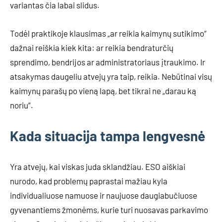
variantas čia labai slidus.
Todėl praktikoje klausimas „ar reikia kaimynų sutikimo“
dažnai reiškia kiek kita: ar reikia bendraturčių
sprendimo, bendrijos ar administratoriaus įtraukimo. Ir
atsakymas daugeliu atvejų yra taip, reikia. Nebūtinai visų
kaimynų parašų po vieną lapą, bet tikrai ne „darau ką
noriu“.
Kada situacija tampa lengvesnė
Yra atvejų, kai viskas juda sklandžiau. ESO aiškiai
nurodo, kad problemų paprastai mažiau kyla
individualiuose namuose ir naujuose daugiabučiuose
gyvenantiems žmonėms, kurie turi nuosavas parkavimo