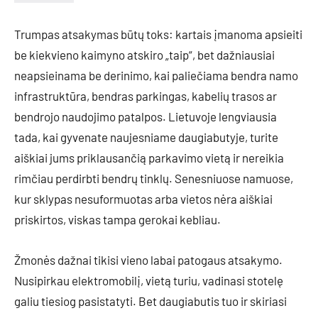
Trumpas atsakymas būtų toks: kartais įmanoma apsieiti
be kiekvieno kaimyno atskiro „taip“, bet dažniausiai
neapsieinama be derinimo, kai paliečiama bendra namo
infrastruktūra, bendras parkingas, kabelių trasos ar
bendrojo naudojimo patalpos. Lietuvoje lengviausia
tada, kai gyvenate naujesniame daugiabutyje, turite
aiškiai jums priklausančią parkavimo vietą ir nereikia
rimčiau perdirbti bendrų tinklų. Senesniuose namuose,
kur sklypas nesuformuotas arba vietos nėra aiškiai
priskirtos, viskas tampa gerokai kebliau.
Žmonės dažnai tikisi vieno labai patogaus atsakymo.
Nusipirkau elektromobilį, vietą turiu, vadinasi stotelę
galiu tiesiog pasistatyti. Bet daugiabutis tuo ir skiriasi