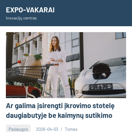
Skip
EXPO-VAKARAI
to
Inovacijų centras
content
Ar galima įsirengti įkrovimo stotelę
daugiabutyje be kaimynų sutikimo
Paslaugos
2026-04-03
Tomas