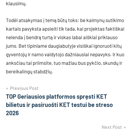
klausimų.
Todėl atsakymas į temą būtų toks: be kaimynų sutikimo
kartais pavyksta apsieiti tik tada, kai projektas faktiškai
nelenda į bendrą turtą ir viskas labai aiškiai priklauso
jums. Bet tipiniame daugiabutyje visiškai ignoruoti kitų
gyventojų ir namo valdytojo dažniausiai nepavyks. Ir kuo
anksčiau tai priimsite, tuo mažiau bus pykčio, skundų ir
bereikalingų stabdžių.
Navigacija
Previous Post
TOP Geriausios platformos spręsti KET
tarp
bilietus ir pasiruošti KET testui be streso
įrašų
2026
Next Post