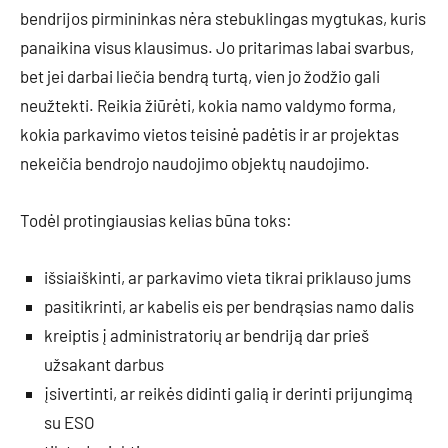
bendrijos pirmininkas nėra stebuklingas mygtukas, kuris
panaikina visus klausimus. Jo pritarimas labai svarbus,
bet jei darbai liečia bendrą turtą, vien jo žodžio gali
neužtekti. Reikia žiūrėti, kokia namo valdymo forma,
kokia parkavimo vietos teisinė padėtis ir ar projektas
nekeičia bendrojo naudojimo objektų naudojimo.
Todėl protingiausias kelias būna toks:
išsiaiškinti, ar parkavimo vieta tikrai priklauso jums
pasitikrinti, ar kabelis eis per bendrąsias namo dalis
kreiptis į administratorių ar bendriją dar prieš
užsakant darbus
įsivertinti, ar reikės didinti galią ir derinti prijungimą
su ESO