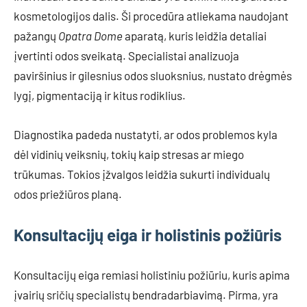
kosmetologijos dalis. Ši procedūra atliekama naudojant
pažangų
Opatra Dome
aparatą, kuris leidžia detaliai
įvertinti odos sveikatą. Specialistai analizuoja
paviršinius ir gilesnius odos sluoksnius, nustato drėgmės
lygį, pigmentaciją ir kitus rodiklius.
Diagnostika padeda nustatyti, ar odos problemos kyla
dėl vidinių veiksnių, tokių kaip stresas ar miego
trūkumas. Tokios įžvalgos leidžia sukurti individualų
odos priežiūros planą.
Konsultacijų eiga ir holistinis požiūris
Konsultacijų eiga remiasi holistiniu požiūriu, kuris apima
įvairių sričių specialistų bendradarbiavimą. Pirma, yra