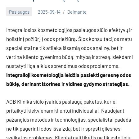
Paslaugos
2025-09-14
Deimante
Integraliosios kosmetologijos paslaugos siūlo efektyvų ir
holistinį požiūrį į odos priežiūrą. Šios konsultacijos metu
specialistai ne tik atlieka išsamią odos analizę, bet ir
vertina kliento gyvenimo būdą, mitybą ir stresą, siekdami
nustatyti ilgalaikius sprendimus odos problemoms.
Integralioji kosmetologija leidžia pasiekti geresnę odos
būklę, derinant išorines ir vidines gydymo strategijas.
AOB Klinika siūlo įvairius paslaugų paketus, kurie
pritaikyti kiekvienam klientui individualiai. Naudojant
pažangius metodus ir technologijas, specialistai padeda
ne tik pagerinti odos išvaizdą, bet ir spręsti gilesnes
sveikatos problemas. Klientai gali tikėtis ne tik estetinių