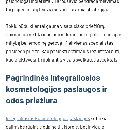
psichologai ir dietistai. Tarpusavio bendradarbiavimas
tarp specialistų leidžia sukurti išsamią strategiją.
Tokiu būdu klientai gauna visapusišką priežiūrą,
apimančią ne tik odos procedūras, bet ir patarimus apie
mitybą bei emocinę gerovę. Kiekvienas specialistas
prisideda prie to, kad pasiekti optimalūs rezultatai būtų
kuo efektyvesni, rūpinantis visais sveikatos aspektais.
Pagrindinės integraliosios
kosmetologijos paslaugos ir
odos priežiūra
Integraliosios kosmetologijos paslaugos
suteikia
galimybę rūpintis oda ne tik išorėje, bet ir viduje.