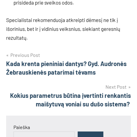
prisideda prie sveikos odos.
Specialistai rekomenduoja atkreipti dėmesį ne tik į
išorinius, bet ir į vidinius veiksnius, siekiant geresnių
rezultatų.
Navigacija
Previous Post
Kada krenta pieniniai dantys? Gyd. Audronės
tarp
Žebrauskienės patarimai tėvams
įrašų
Next Post
Kokius parametrus būtina įvertinti renkantis
maišytuvą voniai su dušo sistema?
Paieška