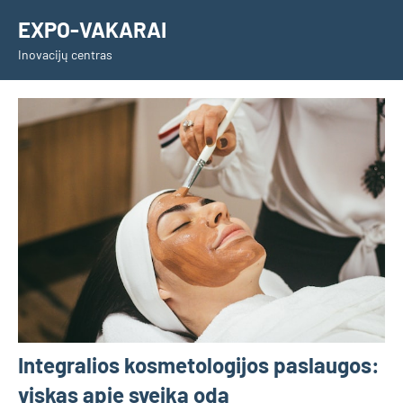
Skip
EXPO-VAKARAI
to
Inovacijų centras
content
Integralios kosmetologijos paslaugos:
viskas apie sveiką odą