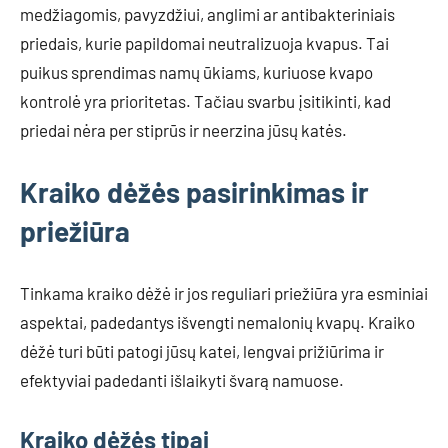
medžiagomis, pavyzdžiui, anglimi ar antibakteriniais
priedais, kurie papildomai neutralizuoja kvapus. Tai
puikus sprendimas namų ūkiams, kuriuose kvapo
kontrolė yra prioritetas. Tačiau svarbu įsitikinti, kad
priedai nėra per stiprūs ir neerzina jūsų katės.
Kraiko dėžės pasirinkimas ir
priežiūra
Tinkama kraiko dėžė ir jos reguliari priežiūra yra esminiai
aspektai, padedantys išvengti nemalonių kvapų. Kraiko
dėžė turi būti patogi jūsų katei, lengvai prižiūrima ir
efektyviai padedanti išlaikyti švarą namuose.
Kraiko dėžės tipai