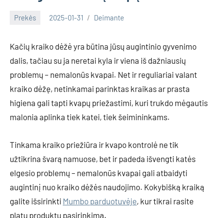
Prekės
2025-01-31
Deimante
Kačių kraiko dėžė yra būtina jūsų augintinio gyvenimo
dalis, tačiau su ja neretai kyla ir viena iš dažniausių
problemų – nemalonūs kvapai. Net ir reguliariai valant
kraiko dėžę, netinkamai parinktas kraikas ar prasta
higiena gali tapti kvapų priežastimi, kuri trukdo mėgautis
malonia aplinka tiek katei, tiek šeimininkams.
Tinkama kraiko priežiūra ir kvapo kontrolė ne tik
užtikrina švarą namuose, bet ir padeda išvengti katės
elgesio problemų – nemalonūs kvapai gali atbaidyti
augintinį nuo kraiko dėžės naudojimo. Kokybišką kraiką
galite išsirinkti
Mumbo parduotuvėje
, kur tikrai rasite
platų produktų pasirinkimą.