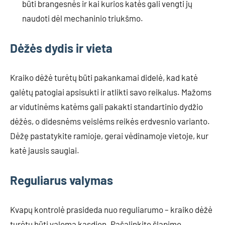
būti brangesnės ir kai kurios katės gali vengti jų
naudoti dėl mechaninio triukšmo.
Dėžės dydis ir vieta
Kraiko dėžė turėtų būti pakankamai didelė, kad katė
galėtų patogiai apsisukti ir atlikti savo reikalus. Mažoms
ar vidutinėms katėms gali pakakti standartinio dydžio
dėžės, o didesnėms veislėms reikės erdvesnio varianto.
Dėžę pastatykite ramioje, gerai vėdinamoje vietoje, kur
katė jausis saugiai.
Reguliarus valymas
Kvapų kontrolė prasideda nuo reguliarumo – kraiko dėžė
turėtų būti valoma kasdien. Pašalinkite šlapimo