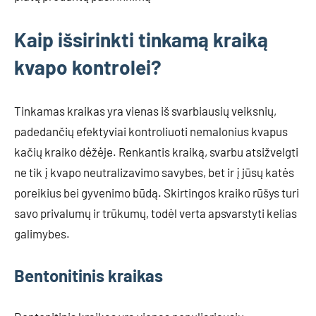
Kaip išsirinkti tinkamą kraiką
kvapo kontrolei?
Tinkamas kraikas yra vienas iš svarbiausių veiksnių,
padedančių efektyviai kontroliuoti nemalonius kvapus
kačių kraiko dėžėje. Renkantis kraiką, svarbu atsižvelgti
ne tik į kvapo neutralizavimo savybes, bet ir į jūsų katės
poreikius bei gyvenimo būdą. Skirtingos kraiko rūšys turi
savo privalumų ir trūkumų, todėl verta apsvarstyti kelias
galimybes.
Bentonitinis kraikas