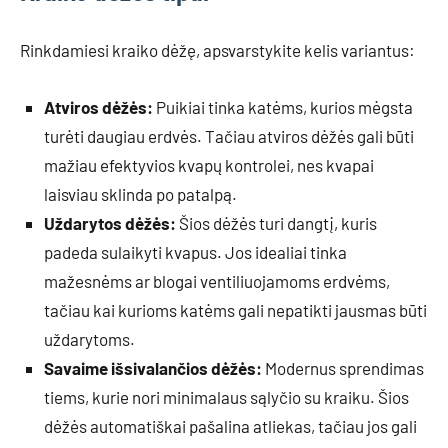
Rinkdamiesi kraiko dėžę, apsvarstykite kelis variantus:
Atviros dėžės:
Puikiai tinka katėms, kurios mėgsta
turėti daugiau erdvės. Tačiau atviros dėžės gali būti
mažiau efektyvios kvapų kontrolei, nes kvapai
laisviau sklinda po patalpą.
Uždarytos dėžės:
Šios dėžės turi dangtį, kuris
padeda sulaikyti kvapus. Jos idealiai tinka
mažesnėms ar blogai ventiliuojamoms erdvėms,
tačiau kai kurioms katėms gali nepatikti jausmas būti
uždarytoms.
Savaime išsivalančios dėžės:
Modernus sprendimas
tiems, kurie nori minimalaus sąlyčio su kraiku. Šios
dėžės automatiškai pašalina atliekas, tačiau jos gali