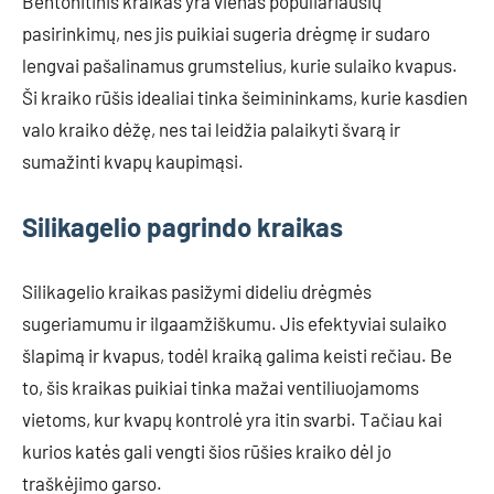
Bentonitinis kraikas yra vienas populiariausių
pasirinkimų, nes jis puikiai sugeria drėgmę ir sudaro
lengvai pašalinamus grumstelius, kurie sulaiko kvapus.
Ši kraiko rūšis idealiai tinka šeimininkams, kurie kasdien
valo kraiko dėžę, nes tai leidžia palaikyti švarą ir
sumažinti kvapų kaupimąsi.
Silikagelio pagrindo kraikas
Silikagelio kraikas pasižymi dideliu drėgmės
sugeriamumu ir ilgaamžiškumu. Jis efektyviai sulaiko
šlapimą ir kvapus, todėl kraiką galima keisti rečiau. Be
to, šis kraikas puikiai tinka mažai ventiliuojamoms
vietoms, kur kvapų kontrolė yra itin svarbi. Tačiau kai
kurios katės gali vengti šios rūšies kraiko dėl jo
traškėjimo garso.