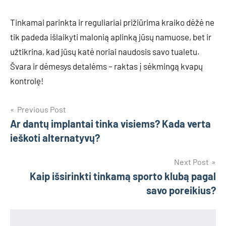
Tinkamai parinkta ir reguliariai prižiūrima kraiko dėžė ne
tik padeda išlaikyti malonią aplinką jūsų namuose, bet ir
užtikrina, kad jūsų katė noriai naudosis savo tualetu.
Švara ir dėmesys detalėms – raktas į sėkmingą kvapų
kontrolę!
Navigacija
Previous Post
Ar dantų implantai tinka visiems? Kada verta
tarp
ieškoti alternatyvų?
įrašų
Next Post
Kaip išsirinkti tinkamą sporto klubą pagal
savo poreikius?