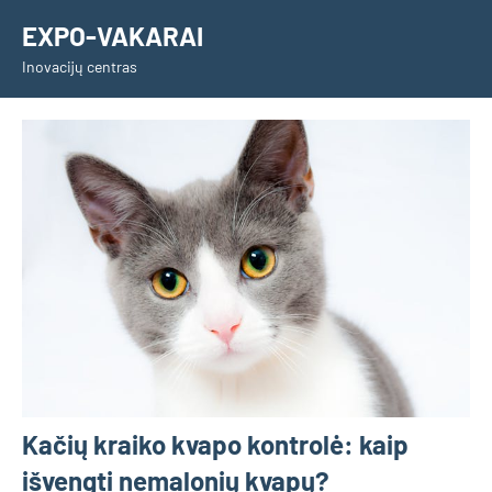
Skip
EXPO-VAKARAI
to
Inovacijų centras
content
Kačių kraiko kvapo kontrolė: kaip
išvengti nemalonių kvapų?