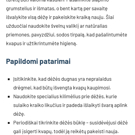
grumstelius ir išmatas, o bent kartą per savaitę
išvalykite visą dėžę ir pakeiskite kraiką nauju. Šiai
užduočiai naudokite švelnų valiklį ar natūralias
priemones, pavyzdžiui, sodos tirpalą, kad pašalintumėte
kvapus ir užtikrintumėte higieną.
Papildomi patarimai
Įsitikinkite, kad dėžės dugnas yra nepralaidus
drėgmei, kad būtų išvengta kvapų kaupimosi.
Naudokite specialius kilimėlius prie dėžės, kurie
sulaiko kraiko likučius ir padeda išlaikyti švarą aplink
dėžę.
Periodiškai tikrinkite dėžės būklę – susidėvėjusi dėžė
gali įsigerti kvapų, todėl ją reikėtų pakeisti nauja.