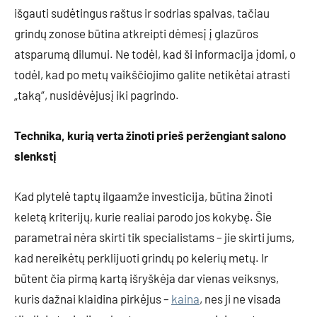
išgauti sudėtingus raštus ir sodrias spalvas, tačiau
grindų zonose būtina atkreipti dėmesį į glazūros
atsparumą dilumui. Ne todėl, kad ši informacija įdomi, o
todėl, kad po metų vaikščiojimo galite netikėtai atrasti
„taką“, nusidėvėjusį iki pagrindo.
Technika, kurią verta žinoti prieš peržengiant salono
slenkstį
Kad plytelė taptų ilgaamže investicija, būtina žinoti
keletą kriterijų, kurie realiai parodo jos kokybę. Šie
parametrai nėra skirti tik specialistams – jie skirti jums,
kad nereikėtų perklijuoti grindų po kelerių metų. Ir
būtent čia pirmą kartą išryškėja dar vienas veiksnys,
kuris dažnai klaidina pirkėjus –
kaina
, nes ji ne visada