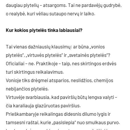
daugiau plytelių – atsargoms. Tai ne pardavėjų gudrybė,
o realybė, kuri vėliau sutaupo nervų ir laiko.
Kur kokios plytelės tinka labiausiai?
Tai vienas dažniausių klausimų: ar būna „vonios
plytelės“, „virtuvės plytelės“ ir „svetainės plytelės“?
Oficialiai – ne. Praktikoje – taip, nes skirtingos erdvės
turi skirtingus reikalavimus.
Vonioje tiks drėgmei atsparios, neslidžios, chemijos
nebijančios plytelės.
Virtuvėje svarbiausia, kad paviršių būtų lengva valyti –
čia karaliauja glazūruotas paviršius.
Prieškambaryje reikalingas didesnis dilumo lygis ir
tamsesni raštai, kurie „pasislepia“ nuo smulkaus purvo.