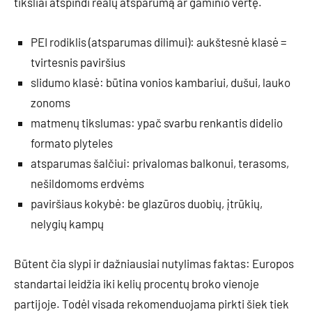
tiksliai atspindi realų atsparumą ar gaminio vertę.
PEI rodiklis (atsparumas dilimui): aukštesnė klasė =
tvirtesnis paviršius
slidumo klasė: būtina vonios kambariui, dušui, lauko
zonoms
matmenų tikslumas: ypač svarbu renkantis didelio
formato plyteles
atsparumas šalčiui: privalomas balkonui, terasoms,
nešildomoms erdvėms
paviršiaus kokybė: be glazūros duobių, įtrūkių,
nelygių kampų
Būtent čia slypi ir dažniausiai nutylimas faktas: Europos
standartai leidžia iki kelių procentų broko vienoje
partijoje. Todėl visada rekomenduojama pirkti šiek tiek