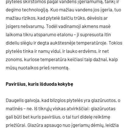
plytelės skirstomos pagal vandens įgeriamumą, tankį ir
degimo technologiją. Kuo mažiau vandens jos įgeria, tuo
mažiau rizikos, kad plytelė šalčiu trūks, dėvėsis ar
įsigers nešvarumų. Todėl vadinamoji akmens masė
laikoma tikru atsparumo etalonu – ji supresuota itin
dideliu slėgiu ir degta aukštesnėje temperatūroje. Tokios
plytelės tinka ir namų vidui, ir lauko erdvėms, ir net
zonoms, kuriose temperatūra keičiasi taip dažnai, kaip
mūsų nuotaikos prieš remontą.
Paviršius, kuris išduoda kokybę
Daugelis galvoja, kad blizgios plytelės yra glazūruotos, o
matinės – ne. Iš tikrųjų viskas atvirkščiai: glazūruotas
gali būti bet kuris paviršius, o tai turi didelę reikšmę
priežiūrai. Glazūra apsaugo nuo įgeriamų dėmių, leidžia