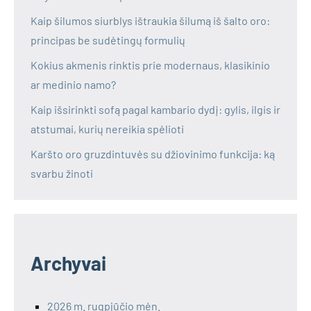
Kaip šilumos siurblys ištraukia šilumą iš šalto oro:
principas be sudėtingų formulių
Kokius akmenis rinktis prie modernaus, klasikinio
ar medinio namo?
Kaip išsirinkti sofą pagal kambario dydį: gylis, ilgis ir
atstumai, kurių nereikia spėlioti
Karšto oro gruzdintuvės su džiovinimo funkcija: ką
svarbu žinoti
Archyvai
2026 m. rugpjūčio mėn.