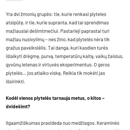
Yra dvi žmonių grupės: tie, kurie renkasi plyteles
atsipūtę, ir tie, kurie supranta, kad tai sprendimas
mažiausiai dešimtmečiui. Pastarieji paprastai turi
mažiau nusivylimų – nes žino, kad plytelės nėra tik
gražus paveikslėlis. Tai danga, kuri kasdien turės
išlaikyti drėgmę, purvą, temperatūrų kaitą, vaikų žaislus,
gyvūnų letenas ir virtuvės eksperimentus. O geros
plytelės… jos atlaiko viską. Reikia tik mokėti jas
išsirinkti.
Kodėl vienos plytelės tarnauja metus, o kitos –
dvidešimt?
Ilgaamžiškumas prasideda nuo medžiagos. Keraminės