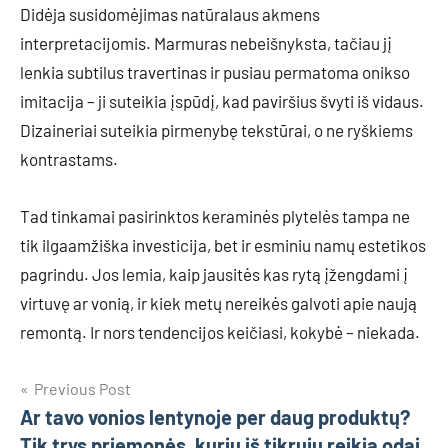
Didėja susidomėjimas natūralaus akmens
interpretacijomis. Marmuras nebeišnyksta, tačiau jį
lenkia subtilus travertinas ir pusiau permatoma onikso
imitacija – ji suteikia įspūdį, kad paviršius švyti iš vidaus.
Dizaineriai suteikia pirmenybę tekstūrai, o ne ryškiems
kontrastams.
Tad tinkamai pasirinktos keraminės plytelės tampa ne
tik ilgaamžiška investicija, bet ir esminiu namų estetikos
pagrindu. Jos lemia, kaip jausitės kas rytą įžengdami į
virtuvę ar vonią, ir kiek metų nereikės galvoti apie naują
remontą. Ir nors tendencijos keičiasi, kokybė – niekada.
Navigacija
Previous Post
Ar tavo vonios lentynoje per daug produktų?
tarp
Tik trys priemonės, kurių iš tikrųjų reikia odai