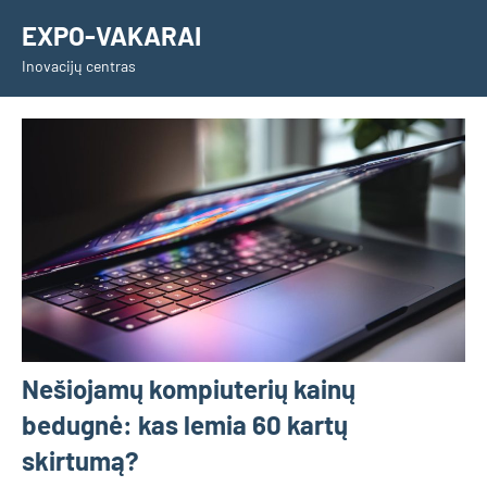
Skip
EXPO-VAKARAI
to
Inovacijų centras
content
Nešiojamų kompiuterių kainų
bedugnė: kas lemia 60 kartų
skirtumą?