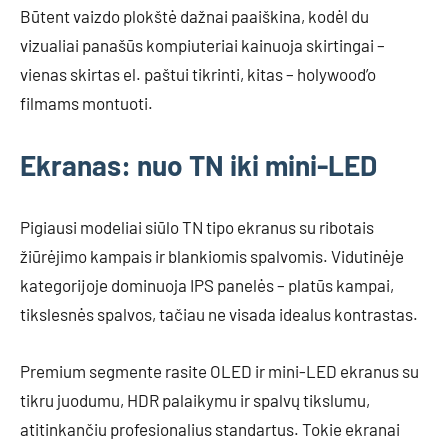
Būtent vaizdo plokštė dažnai paaiškina, kodėl du
vizualiai panašūs kompiuteriai kainuoja skirtingai –
vienas skirtas el. paštui tikrinti, kitas – holywood’o
filmams montuoti.
Ekranas: nuo TN iki mini-LED
Pigiausi modeliai siūlo TN tipo ekranus su ribotais
žiūrėjimo kampais ir blankiomis spalvomis. Vidutinėje
kategorijoje dominuoja IPS panelės – platūs kampai,
tikslesnės spalvos, tačiau ne visada idealus kontrastas.
Premium segmente rasite OLED ir mini-LED ekranus su
tikru juodumu, HDR palaikymu ir spalvų tikslumu,
atitinkančiu profesionalius standartus. Tokie ekranai