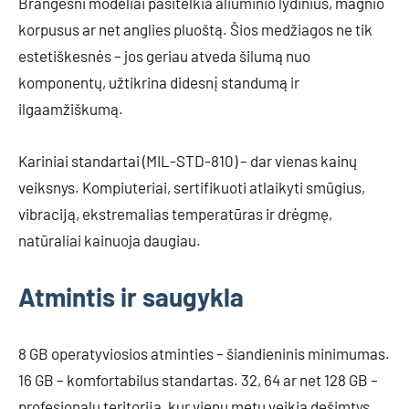
Brangesni modeliai pasitelkia aliuminio lydinius, magnio
korpusus ar net anglies pluoštą. Šios medžiagos ne tik
estetiškesnės – jos geriau atveda šilumą nuo
komponentų, užtikrina didesnį standumą ir
ilgaamžiškumą.
Kariniai standartai (MIL-STD-810) – dar vienas kainų
veiksnys. Kompiuteriai, sertifikuoti atlaikyti smūgius,
vibraciją, ekstremalias temperatūras ir drėgmę,
natūraliai kainuoja daugiau.
Atmintis ir saugykla
8 GB operatyviosios atminties – šiandieninis minimumas.
16 GB – komfortabilus standartas. 32, 64 ar net 128 GB –
profesionalų teritorija, kur vienu metu veikia dešimtys