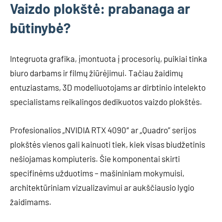
Vaizdo plokštė: prabanaga ar
būtinybė?
Integruota grafika, įmontuota į procesorių, puikiai tinka
biuro darbams ir filmų žiūrėjimui. Tačiau žaidimų
entuziastams, 3D modeliuotojams ar dirbtinio intelekto
specialistams reikalingos dedikuotos vaizdo plokštės.
Profesionalios „NVIDIA RTX 4090″ ar „Quadro” serijos
plokštės vienos gali kainuoti tiek, kiek visas biudžetinis
nešiojamas kompiuteris. Šie komponentai skirti
specifinėms užduotims – mašininiam mokymuisi,
architektūriniam vizualizavimui ar aukščiausio lygio
žaidimams.