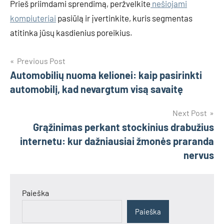
Prieš priimdami sprendimą, peržvelkite
nešiojami
kompiuteriai
pasiūlą ir įvertinkite, kuris segmentas
atitinka jūsų kasdienius poreikius.
Navigacija
Previous Post
Automobilių nuoma kelionei: kaip pasirinkti
tarp
automobilį, kad nevargtum visą savaitę
įrašų
Next Post
Grąžinimas perkant stockinius drabužius
internetu: kur dažniausiai žmonės praranda
nervus
Paieška
Paieška