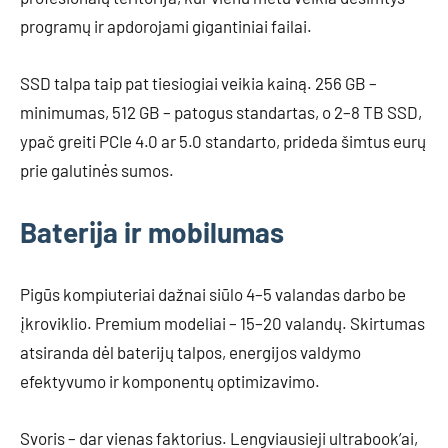
programų ir apdorojami gigantiniai failai.
SSD talpa taip pat tiesiogiai veikia kainą. 256 GB –
minimumas, 512 GB – patogus standartas, o 2–8 TB SSD,
ypač greiti PCIe 4.0 ar 5.0 standarto, prideda šimtus eurų
prie galutinės sumos.
Baterija ir mobilumas
Pigūs kompiuteriai dažnai siūlo 4–5 valandas darbo be
įkroviklio. Premium modeliai – 15–20 valandų. Skirtumas
atsiranda dėl baterijų talpos, energijos valdymo
efektyvumo ir komponentų optimizavimo.
Svoris – dar vienas faktorius. Lengviausieji ultrabook’ai,