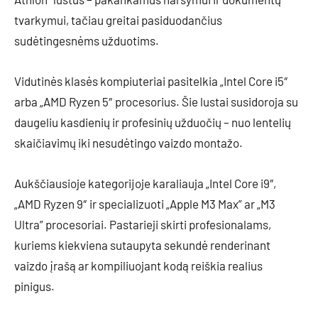
tvarkymui, tačiau greitai pasiduodančius
sudėtingesnėms užduotims.
Vidutinės klasės kompiuteriai pasitelkia „Intel Core i5″
arba „AMD Ryzen 5″ procesorius. Šie lustai susidoroja su
daugeliu kasdienių ir profesinių užduočių – nuo lentelių
skaičiavimų iki nesudėtingo vaizdo montažo.
Aukščiausioje kategorijoje karaliauja „Intel Core i9″,
„AMD Ryzen 9″ ir specializuoti „Apple M3 Max” ar „M3
Ultra” procesoriai. Pastarieji skirti profesionalams,
kuriems kiekviena sutaupyta sekundė renderinant
vaizdo įrašą ar kompiliuojant kodą reiškia realius
pinigus.