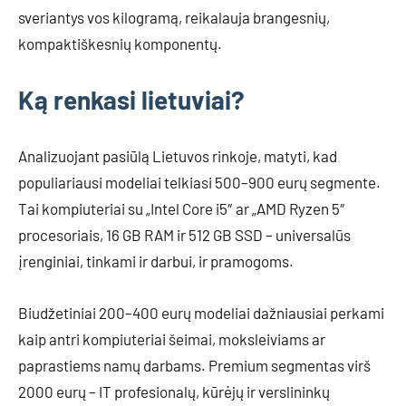
sveriantys vos kilogramą, reikalauja brangesnių,
kompaktiškesnių komponentų.
Ką renkasi lietuviai?
Analizuojant pasiūlą Lietuvos rinkoje, matyti, kad
populiariausi modeliai telkiasi 500–900 eurų segmente.
Tai kompiuteriai su „Intel Core i5″ ar „AMD Ryzen 5″
procesoriais, 16 GB RAM ir 512 GB SSD – universalūs
įrenginiai, tinkami ir darbui, ir pramogoms.
Biudžetiniai 200–400 eurų modeliai dažniausiai perkami
kaip antri kompiuteriai šeimai, moksleiviams ar
paprastiems namų darbams. Premium segmentas virš
2000 eurų – IT profesionalų, kūrėjų ir verslininkų