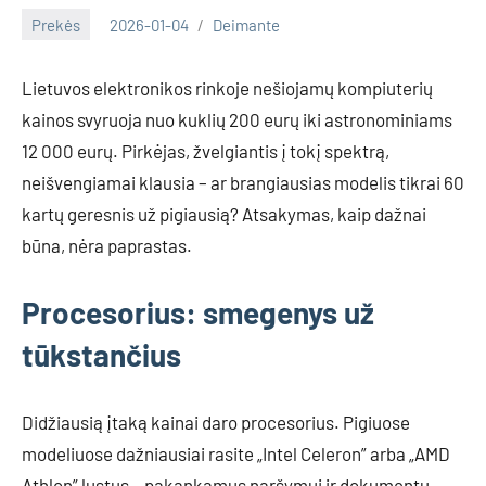
Prekės
2026-01-04
Deimante
Lietuvos elektronikos rinkoje nešiojamų kompiuterių
kainos svyruoja nuo kuklių 200 eurų iki astronominiams
12 000 eurų. Pirkėjas, žvelgiantis į tokį spektrą,
neišvengiamai klausia – ar brangiausias modelis tikrai 60
kartų geresnis už pigiausią? Atsakymas, kaip dažnai
būna, nėra paprastas.
Procesorius: smegenys už
tūkstančius
Didžiausią įtaką kainai daro procesorius. Pigiuose
modeliuose dažniausiai rasite „Intel Celeron” arba „AMD
Athlon” lustus – pakankamus naršymui ir dokumentų