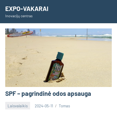
Skip
EXPO-VAKARAI
to
Inovacijų centras
content
SPF – pagrindinė odos apsauga
Laisvalaikis
2024-05-11
Tomas