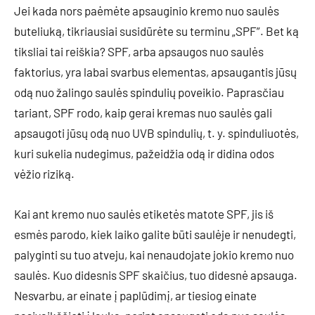
Jei kada nors paėmėte apsauginio kremo nuo saulės
buteliuką, tikriausiai susidūrėte su terminu „SPF”. Bet ką
tiksliai tai reiškia? SPF, arba apsaugos nuo saulės
faktorius, yra labai svarbus elementas, apsaugantis jūsų
odą nuo žalingo saulės spindulių poveikio. Paprasčiau
tariant, SPF rodo, kaip gerai kremas nuo saulės gali
apsaugoti jūsų odą nuo UVB spindulių, t. y. spinduliuotės,
kuri sukelia nudegimus, pažeidžia odą ir didina odos
vėžio riziką.
Kai ant kremo nuo saulės etiketės matote SPF, jis iš
esmės parodo, kiek laiko galite būti saulėje ir nenudegti,
palyginti su tuo atveju, kai nenaudojate jokio kremo nuo
saulės. Kuo didesnis SPF skaičius, tuo didesnė apsauga.
Nesvarbu, ar einate į paplūdimį, ar tiesiog einate