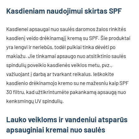
Kasdieniam naudojimui skirtas SPF
Kasdienei apsaugai nuo saulės daromos žalos rinkitės
kasdienį veido drėkinamąjį kremą su SPF. Šie produktai
yra lengvi ir neriebūs, todėl puikiai tinka dėvėti po
makiažu. Jie tinkamai apsaugo nuo atsitiktinio saulės
spindulių poveikio kasdienės veiklos metu, pvz.,
važiuojant į darbą ar tvarkant reikalus. Ieškokite
kasdienio drėkinamojo kremo su ne mažesniu kaip SPF
30 filtru, kad užtikrintumėte pakankamą apsaugą nuo
kenksmingų UV spindulių.
Lauko veikloms ir vandeniui atsparūs
apsauginiai kremai nuo saulės