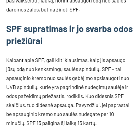
pasivaikščioti į lauką, norint apsaugoti odą nuo saulės
daromos žalos, būtina žinoti SPF.
SPF supratimas ir jo svarba odos
priežiūrai
Kalbant apie SPF, gali kilti klausimas, kaip jis apsaugo
jūsų odą nuo kenksmingų saulės spindulių. SPF – tai
apsauginio kremo nuo saulės gebėjimo apsisaugoti nuo
UVB spindulių, kurie yra pagrindinė nudegimų saulėje ir
odos pažeidimų priežastis, rodiklis. Kuo didesnis SPF
skaičius, tuo didesnė apsauga. Pavyzdžiui, jei paprastai
be apsauginio kremo nuo saulės nudegate per 10
minučių, SPF 15 pailgina šį laiką 15 kartų.