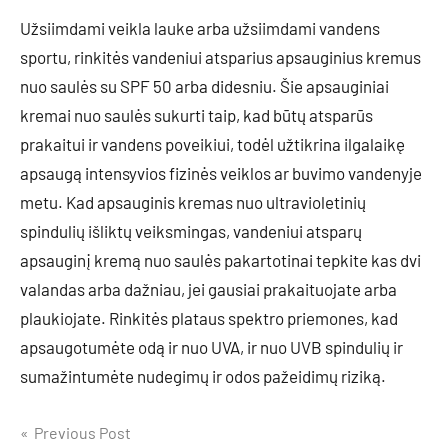
Užsiimdami veikla lauke arba užsiimdami vandens
sportu, rinkitės vandeniui atsparius apsauginius kremus
nuo saulės su SPF 50 arba didesniu. Šie apsauginiai
kremai nuo saulės sukurti taip, kad būtų atsparūs
prakaitui ir vandens poveikiui, todėl užtikrina ilgalaikę
apsaugą intensyvios fizinės veiklos ar buvimo vandenyje
metu. Kad apsauginis kremas nuo ultravioletinių
spindulių išliktų veiksmingas, vandeniui atsparų
apsauginį kremą nuo saulės pakartotinai tepkite kas dvi
valandas arba dažniau, jei gausiai prakaituojate arba
plaukiojate. Rinkitės plataus spektro priemones, kad
apsaugotumėte odą ir nuo UVA, ir nuo UVB spindulių ir
sumažintumėte nudegimų ir odos pažeidimų riziką.
Navigacija
Previous Post