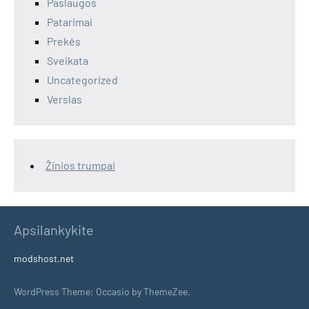
Paslaugos
Patarimai
Prekės
Sveikata
Uncategorized
Verslas
Žinios trumpai
Apsilankykite
modshost.net
WordPress Theme: Occasio by ThemeZee.