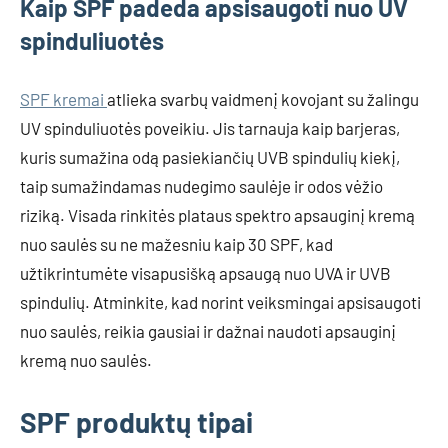
Kaip SPF padeda apsisaugoti nuo UV
spinduliuotės
SPF kremai
atlieka svarbų vaidmenį kovojant su žalingu
UV spinduliuotės poveikiu. Jis tarnauja kaip barjeras,
kuris sumažina odą pasiekiančių UVB spindulių kiekį,
taip sumažindamas nudegimo saulėje ir odos vėžio
riziką. Visada rinkitės plataus spektro apsauginį kremą
nuo saulės su ne mažesniu kaip 30 SPF, kad
užtikrintumėte visapusišką apsaugą nuo UVA ir UVB
spindulių. Atminkite, kad norint veiksmingai apsisaugoti
nuo saulės, reikia gausiai ir dažnai naudoti apsauginį
kremą nuo saulės.
SPF produktų tipai