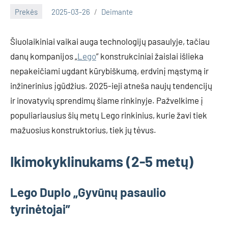
Prekės
2025-03-26
Deimante
Šiuolaikiniai vaikai auga technologijų pasaulyje, tačiau
danų kompanijos „
Lego
” konstrukciniai žaislai išlieka
nepakeičiami ugdant kūrybiškumą, erdvinį mąstymą ir
inžinerinius įgūdžius. 2025-ieji atneša naujų tendencijų
ir inovatyvių sprendimų šiame rinkinyje. Pažvelkime į
populiariausius šių metų Lego rinkinius, kurie žavi tiek
mažuosius konstruktorius, tiek jų tėvus.
Ikimokyklinukams (2-5 metų)
Lego Duplo „Gyvūnų pasaulio
tyrinėtojai”