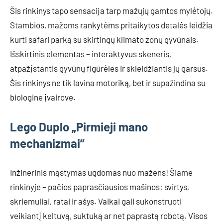
Šis rinkinys tapo sensacija tarp mažųjų gamtos mylėtojų.
Stambios, mažoms rankytėms pritaikytos detalės leidžia
kurti safari parką su skirtingų klimato zonų gyvūnais.
Išskirtinis elementas – interaktyvus skeneris,
atpažįstantis gyvūnų figūrėles ir skleidžiantis jų garsus.
Šis rinkinys ne tik lavina motoriką, bet ir supažindina su
biologine įvairove.
Lego Duplo „Pirmieji mano
mechanizmai”
Inžinerinis mąstymas ugdomas nuo mažens! Šiame
rinkinyje – pačios paprasčiausios mašinos: svirtys,
skriemuliai, ratai ir ašys. Vaikai gali sukonstruoti
veikiantį keltuvą, suktuką ar net paprastą robotą. Visos