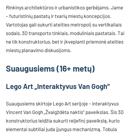
Rinkinys architektūros ir urbanistikos gerbėjams. Jame
– futuristinių pastatų ir tvarių miestų koncepcijos.
Vartotojas gali sukurti ateities metropolį su vertikaliais
sodais, 3D transporto tinklais, moduliniais pastatais. Tai
ne tik konstruktorius, bet ir įkvepianti priemonė ateities
miestų planavimo diskusijoms.
Suaugusiems (16+ metų)
Lego Art „Interaktyvus Van Gogh”
Suaugusiems skirtoje Lego Art serijoje – interaktyvus
Vincent Van Gogh „Žvaigždėta naktis” paveikslas. Šis 3D
konstruktorius leidžia sukurti reljefinį paveikslą, kurio
elementai subtiliai juda įjungus mechanizmą. Tobula