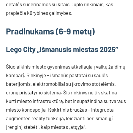
detalės suderinamos su kitais Duplo rinkiniais, kas
praplečia kūrybines galimybes.
Pradinukams (6-9 metų)
Lego City „Išmanusis miestas 2025”
Šiuolaikinis miesto gyvenimas atkeliauja į vaikų žaidimų
kambarį. Rinkinyje – išmanūs pastatai su saulės
baterijomis, elektromobiliai su įkrovimo stotelėmis,
dronų pristatymo sistema. Šis rinkinys ne tik skatina
kurti miesto infrastruktūrą, bet ir supažindina su tvaraus
miesto koncepcija. Išskirtinis bruožas – integruota
augmented reality funkcija, leidžianti per išmanųjį
įrenginį stebėti, kaip miestas „atgyja”.