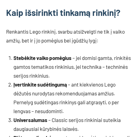
Kaip išsirinkti tinkamą rinkinį?
Renkantis Lego rinkinį, svarbu atsižvelgti ne tik į vaiko
amžių, bet ir į jo pomėgius bei įgūdžių lygį:
Stebėkite vaiko pomėgius
– jei domisi gamta, rinkitės
gamtos tematikos rinkinius, jei technika – techninės
serijos rinkinius.
Įvertinkite sudėtingumą
– ant kiekvienos Lego
dėžutės nurodytas rekomenduojamas amžius.
Pernelyg sudėtingas rinkinys gali atgrasyti, o per
lengvas – nesudominti.
Universalumas
– Classic serijos rinkiniai suteikia
daugiausiai kūrybinės laisvės.