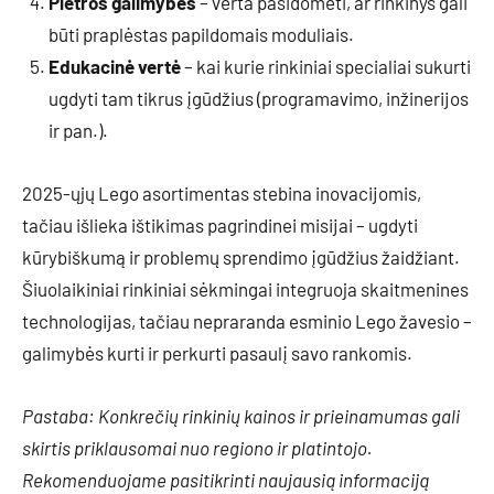
Plėtros galimybės
– verta pasidomėti, ar rinkinys gali
būti praplėstas papildomais moduliais.
Edukacinė vertė
– kai kurie rinkiniai specialiai sukurti
ugdyti tam tikrus įgūdžius (programavimo, inžinerijos
ir pan.).
2025-ųjų Lego asortimentas stebina inovacijomis,
tačiau išlieka ištikimas pagrindinei misijai – ugdyti
kūrybiškumą ir problemų sprendimo įgūdžius žaidžiant.
Šiuolaikiniai rinkiniai sėkmingai integruoja skaitmenines
technologijas, tačiau nepraranda esminio Lego žavesio –
galimybės kurti ir perkurti pasaulį savo rankomis.
Pastaba: Konkrečių rinkinių kainos ir prieinamumas gali
skirtis priklausomai nuo regiono ir platintojo.
Rekomenduojame pasitikrinti naujausią informaciją