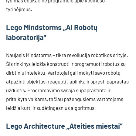
lydimas edukacine programėle apie kosmoso
tyrinėjimus.
Lego Mindstorms „AI Robotų
laboratorija”
Naujasis Mindstorms – tikra revoliucija robotikos srityje.
Šis rinkinys leidžia konstruoti ir programuoti robotus su
dirbtiniu intelektu. Vartotojai gali mokyti savo robotą
atpažinti objektus, reaguoti į aplinką ir spręsti paprastas
užduotis. Programavimo sąsaja supaprastinta ir
pritaikyta vaikams, tačiau pažengusiems vartotojams
leidžia kurti ir sudėtingesnius algoritmus.
Lego Architecture „Ateities miestai”