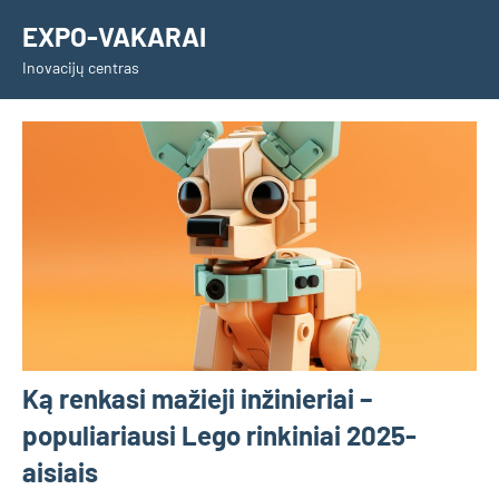
Skip
EXPO-VAKARAI
to
Inovacijų centras
content
Ką renkasi mažieji inžinieriai –
populiariausi Lego rinkiniai 2025-
aisiais