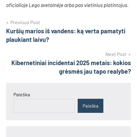
oficialioje Lego svetainėje arba pas vietinius platintojus.
Navigacija
Previous Post
Kuršių marios iš vandens: ką verta pamatyti
tarp
plaukiant laivu?
įrašų
Next Post
Kibernetiniai incidentai 2025 metais: kokios
grėsmės jau tapo realybe?
Paieška
Paieška