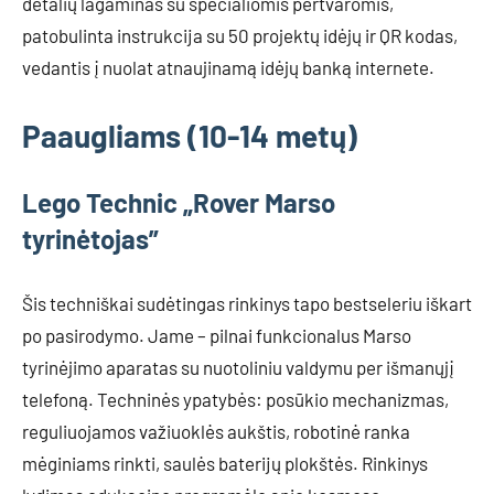
detalių lagaminas su specialiomis pertvaromis,
patobulinta instrukcija su 50 projektų idėjų ir QR kodas,
vedantis į nuolat atnaujinamą idėjų banką internete.
Paaugliams (10-14 metų)
Lego Technic „Rover Marso
tyrinėtojas”
Šis techniškai sudėtingas rinkinys tapo bestseleriu iškart
po pasirodymo. Jame – pilnai funkcionalus Marso
tyrinėjimo aparatas su nuotoliniu valdymu per išmanųjį
telefoną. Techninės ypatybės: posūkio mechanizmas,
reguliuojamos važiuoklės aukštis, robotinė ranka
mėginiams rinkti, saulės baterijų plokštės. Rinkinys