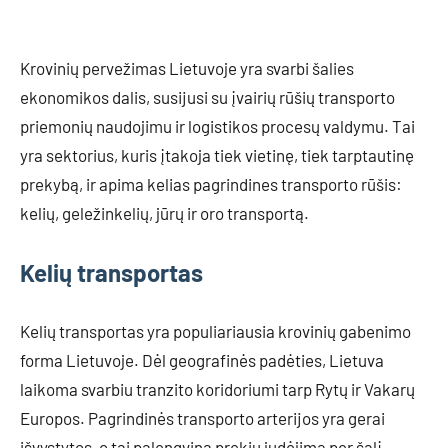
Krovinių pervežimas Lietuvoje yra svarbi šalies
ekonomikos dalis, susijusi su įvairių rūšių transporto
priemonių naudojimu ir logistikos procesų valdymu. Tai
yra sektorius, kuris įtakoja tiek vietinę, tiek tarptautinę
prekybą, ir apima kelias pagrindines transporto rūšis:
kelių, geležinkelių, jūrų ir oro transportą.
Kelių transportas
Kelių transportas yra populiariausia krovinių gabenimo
forma Lietuvoje. Dėl geografinės padėties, Lietuva
laikoma svarbiu tranzito koridoriumi tarp Rytų ir Vakarų
Europos. Pagrindinės transporto arterijos yra gerai
išvystytos, o tai palengvina prekių judėjimą per šalį.