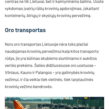
centras ne tik Lietuvai, bet ir kaimyninėms šalims. Uoste
vykdomas įvairių rūšių krovinių apdorojimas, įskaitant
konteinerių, biriųjų ir skystųjų krovinių pervežimą.
Oro transportas
Nors oro transportas Lietuvoje nėra toks plačiai
naudojamas krovinių pervežimui kaip kitos transporto
rūšys, jis yra būtinas skubiems siuntiniams ir aukštos
vertės prekėms. Šalies didžiuosiuose oro uostuose –
Vilniaus, Kauno ir Palangos – yra galimybės krovinių
vežimui, ir čia veikia tiek vietinės, tiek tarptautinės
krovinių vežimo bendrovės.