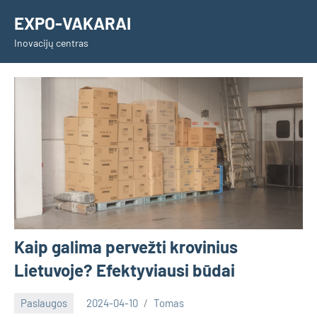
Skip
EXPO-VAKARAI
to
Inovacijų centras
content
Kaip galima pervežti krovinius
Lietuvoje? Efektyviausi būdai
Paslaugos
2024-04-10
Tomas