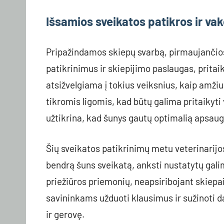
Išsamios sveikatos patikros ir va
Pripažindamos skiepų svarbą, pirmaujančios 
patikrinimus ir skiepijimo paslaugas, prita
atsižvelgiama į tokius veiksnius, kaip amžius
tikromis ligomis, kad būtų galima pritaikyti
užtikrina, kad šunys gautų optimalią apsaug
Šių sveikatos patikrinimų metu veterinarijos
bendrą šuns sveikatą, anksti nustatytų gali
priežiūros priemonių, neapsiribojant skiepa
savininkams užduoti klausimus ir sužinoti da
ir gerovę.