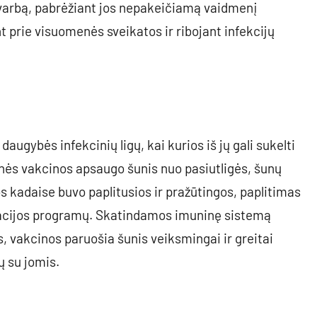
svarbą, pabrėžiant jos nepakeičiamą vaidmenį
 prie visuomenės sveikatos ir ribojant infekcijų
ugybės infekcinių ligų, kai kurios iš jų gali sukelti
nės vakcinos apsaugo šunis nuo pasiutligės, šunų
os kadaise buvo paplitusios ir pražūtingos, paplitimas
inacijos programų. Skatindamos imuninę sistemą
s, vakcinos paruošia šunis veiksmingai ir greitai
tų su jomis.