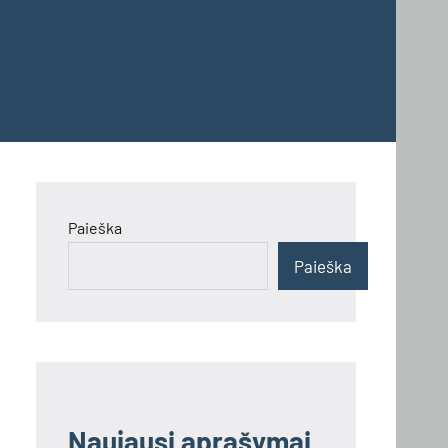
Paieška
Paieška
Naujausi aprašymai