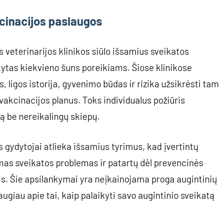
kcinacijos paslaugos
veterinarijos klinikos siūlo išsamius sveikatos
ikytas kiekvieno šuns poreikiams. Šiose klinikose
, ligos istorija, gyvenimo būdas ir rizika užsikrėsti tam
 vakcinacijos planus. Toks individualus požiūris
ą be nereikalingų skiepų.
 gydytojai atlieka išsamius tyrimus, kad įvertintų
mas sveikatos problemas ir patartų dėl prevencinės
is. Šie apsilankymai yra neįkainojama proga augintinių
ugiau apie tai, kaip palaikyti savo augintinio sveikatą