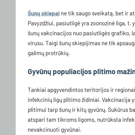
Šunų skiepai
ne tik saugo sveikatą, bet ir 
Pavyzdžiui, pasiutligė yra zoonozinė liga, t.
šunų vakcinacijos nuo pasiutligės grafiko, 
virusu. Taigi šunų skiepijimas ne tik apsau
galimų protrūkių.
Gyvūnų populiacijos plitimo maži
Tankiai apgyvendintos teritorijos ir region
infekcinių ligų plitimo židiniai. Vakcinacija y
plitimui tarp šunų ir kitų gyvūnų. Sukūrus b
atspari tam tikroms ligoms, nutrūksta infek
nevakcinuoti gyvūnai.