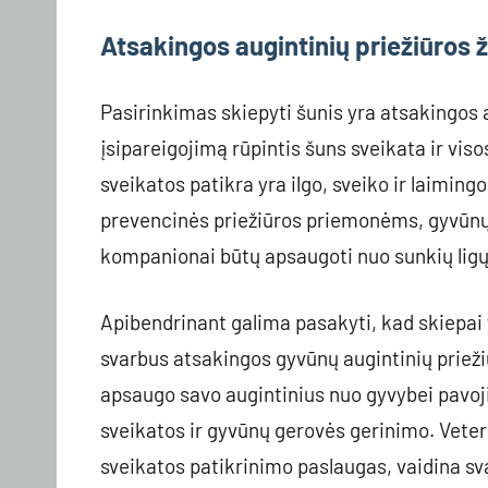
Atsakingos augintinių priežiūros 
Pasirinkimas skiepyti šunis yra atsakingos
įsipareigojimą rūpintis šuns sveikata ir vis
sveikatos patikra yra ilgo, sveiko ir laim
prevencinės priežiūros priemonėms, gyvūnų au
kompanionai būtų apsaugoti nuo sunkių ligų, 
Apibendrinant galima pasakyti, kad skiepai 
svarbus atsakingos gyvūnų augintinių priež
apsaugo savo augintinius nuo gyvybei pavoji
sveikatos ir gyvūnų gerovės gerinimo. Veteri
sveikatos patikrinimo paslaugas, vaidina sv