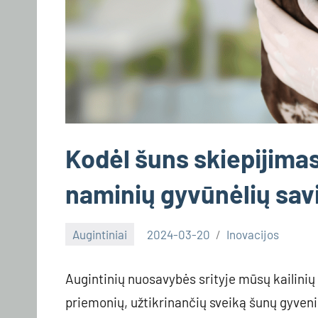
Kodėl šuns skiepijima
naminių gyvūnėlių savi
Augintiniai
2024-03-20
Inovacijos
Augintinių nuosavybės srityje mūsų kailinių 
priemonių, užtikrinančių sveiką šunų gyveni