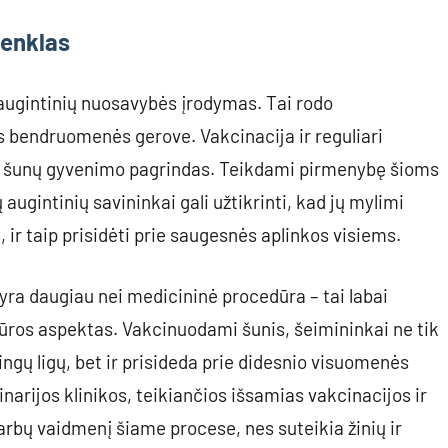
ženklas
 augintinių nuosavybės įrodymas. Tai rodo
os bendruomenės gerove. Vakcinacija ir reguliari
ingo šunų gyvenimo pagrindas. Teikdami pirmenybę šioms
gintinių savininkai gali užtikrinti, kad jų mylimi
ir taip prisidėti prie saugesnės aplinkos visiems.
yra daugiau nei medicininė procedūra – tai labai
iūros aspektas. Vakcinuodami šunis, šeimininkai ne tik
ngų ligų, bet ir prisideda prie didesnio visuomenės
narijos klinikos, teikiančios išsamias vakcinacijos ir
arbų vaidmenį šiame procese, nes suteikia žinių ir