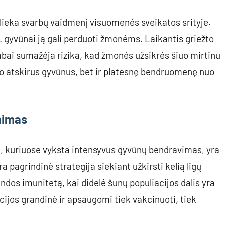
atlieka svarbų vaidmenį visuomenės sveikatos srityje.
 y. gyvūnai ją gali perduoti žmonėms. Laikantis griežto
labai sumažėja rizika, kad žmonės užsikrės šiuo mirtinu
go atskirus gyvūnus, bet ir platesnę bendruomenę nuo
nimas
ai, kuriuose vyksta intensyvus gyvūnų bendravimas, yra
ra pagrindinė strategija siekiant užkirsti kelią ligų
andos imunitetą, kai didelė šunų populiacijos dalis yra
cijos grandinė ir apsaugomi tiek vakcinuoti, tiek