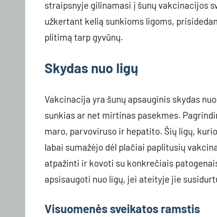
straipsnyje gilinamasi į šunų vakcinacijos 
užkertant kelią sunkioms ligoms, prisidedant
plitimą tarp gyvūnų.
Skydas nuo ligų
Vakcinacija yra šunų apsauginis skydas nuo da
sunkias ar net mirtinas pasekmes. Pagrindi
maro, parvoviruso ir hepatito. Šių ligų, kuri
labai sumažėjo dėl plačiai paplitusių vakc
atpažinti ir kovoti su konkrečiais patogenai
apsisaugoti nuo ligų, jei ateityje jie susidur
Visuomenės sveikatos ramstis