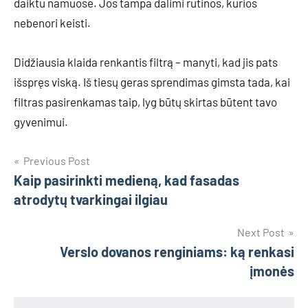
daiktu namuose. Jos tampa dalimi rutinos, kurios
nebenori keisti.
Didžiausia klaida renkantis filtrą – manyti, kad jis pats
išspręs viską. Iš tiesų geras sprendimas gimsta tada, kai
filtras pasirenkamas taip, lyg būtų skirtas būtent tavo
gyvenimui.
Navigacija
Previous Post
Kaip pasirinkti medieną, kad fasadas
tarp
atrodytų tvarkingai ilgiau
įrašų
Next Post
Verslo dovanos renginiams: ką renkasi
įmonės