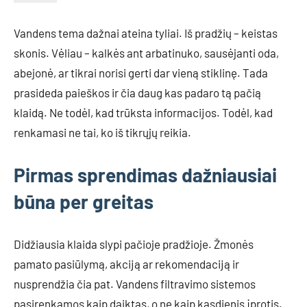
Vandens tema dažnai ateina tyliai. Iš pradžių – keistas
skonis. Vėliau – kalkės ant arbatinuko, sausėjanti oda,
abejonė, ar tikrai norisi gerti dar vieną stiklinę. Tada
prasideda paieškos ir čia daug kas padaro tą pačią
klaidą. Ne todėl, kad trūksta informacijos. Todėl, kad
renkamasi ne tai, ko iš tikrųjų reikia.
Pirmas sprendimas dažniausiai
būna per greitas
Didžiausia klaida slypi pačioje pradžioje. Žmonės
pamato pasiūlymą, akciją ar rekomendaciją ir
nusprendžia čia pat. Vandens filtravimo sistemos
pasirenkamos kaip daiktas, o ne kaip kasdienis įprotis.