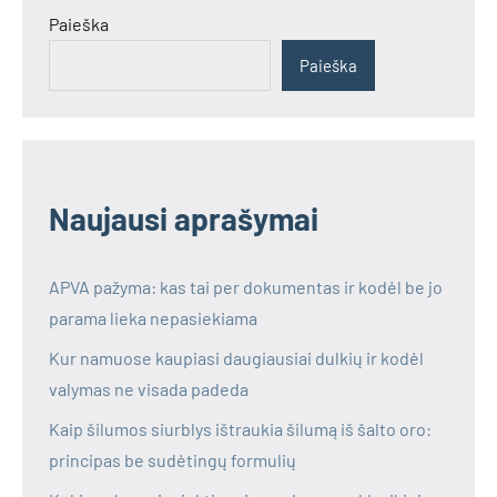
Paieška
Paieška
Naujausi aprašymai
APVA pažyma: kas tai per dokumentas ir kodėl be jo
parama lieka nepasiekiama
Kur namuose kaupiasi daugiausiai dulkių ir kodėl
valymas ne visada padeda
Kaip šilumos siurblys ištraukia šilumą iš šalto oro:
principas be sudėtingų formulių