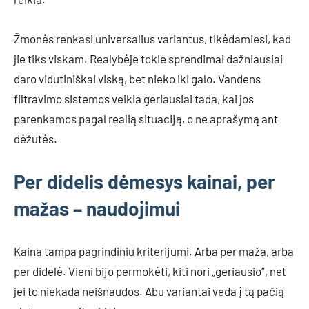
Žmonės renkasi universalius variantus, tikėdamiesi, kad
jie tiks viskam. Realybėje tokie sprendimai dažniausiai
daro vidutiniškai viską, bet nieko iki galo. Vandens
filtravimo sistemos veikia geriausiai tada, kai jos
parenkamos pagal realią situaciją, o ne aprašymą ant
dėžutės.
Per didelis dėmesys kainai, per
mažas – naudojimui
Kaina tampa pagrindiniu kriterijumi. Arba per maža, arba
per didelė. Vieni bijo permokėti, kiti nori „geriausio“, net
jei to niekada neišnaudos. Abu variantai veda į tą pačią