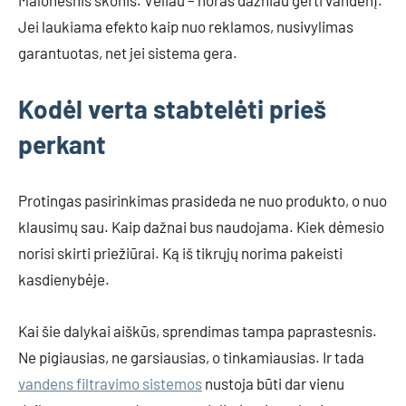
Malonesnis skonis. Vėliau – noras dažniau gerti vandenį.
Jei laukiama efekto kaip nuo reklamos, nusivylimas
garantuotas, net jei sistema gera.
Kodėl verta stabtelėti prieš
perkant
Protingas pasirinkimas prasideda ne nuo produkto, o nuo
klausimų sau. Kaip dažnai bus naudojama. Kiek dėmesio
norisi skirti priežiūrai. Ką iš tikrųjų norima pakeisti
kasdienybėje.
Kai šie dalykai aiškūs, sprendimas tampa paprastesnis.
Ne pigiausias, ne garsiausias, o tinkamiausias. Ir tada
vandens filtravimo sistemos
nustoja būti dar vienu