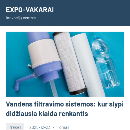
Skip
EXPO-VAKARAI
to
Inovacijų centras
content
Vandens filtravimo sistemos: kur slypi
didžiausia klaida renkantis
Prekės
2025-12-23
Tomas