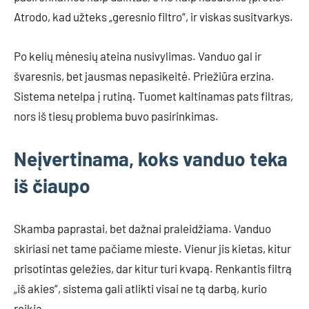
Atrodo, kad užteks „geresnio filtro“, ir viskas susitvarkys.
Po kelių mėnesių ateina nusivylimas. Vanduo gal ir
švaresnis, bet jausmas nepasikeitė. Priežiūra erzina.
Sistema netelpa į rutiną. Tuomet kaltinamas pats filtras,
nors iš tiesų problema buvo pasirinkimas.
Neįvertinama, koks vanduo teka
iš čiaupo
Skamba paprastai, bet dažnai praleidžiama. Vanduo
skiriasi net tame pačiame mieste. Vienur jis kietas, kitur
prisotintas geležies, dar kitur turi kvapą. Renkantis filtrą
„iš akies“, sistema gali atlikti visai ne tą darbą, kurio
reikia.