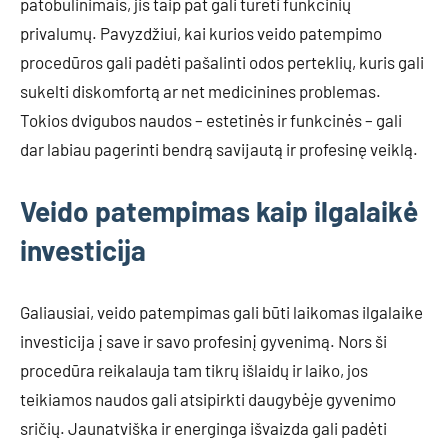
patobulinimais, jis taip pat gali turėti funkcinių
privalumų. Pavyzdžiui, kai kurios veido patempimo
procedūros gali padėti pašalinti odos perteklių, kuris gali
sukelti diskomfortą ar net medicinines problemas.
Tokios dvigubos naudos – estetinės ir funkcinės – gali
dar labiau pagerinti bendrą savijautą ir profesinę veiklą.
Veido patempimas kaip ilgalaikė
investicija
Galiausiai, veido patempimas gali būti laikomas ilgalaike
investicija į save ir savo profesinį gyvenimą. Nors ši
procedūra reikalauja tam tikrų išlaidų ir laiko, jos
teikiamos naudos gali atsipirkti daugybėje gyvenimo
sričių. Jaunatviška ir energinga išvaizda gali padėti