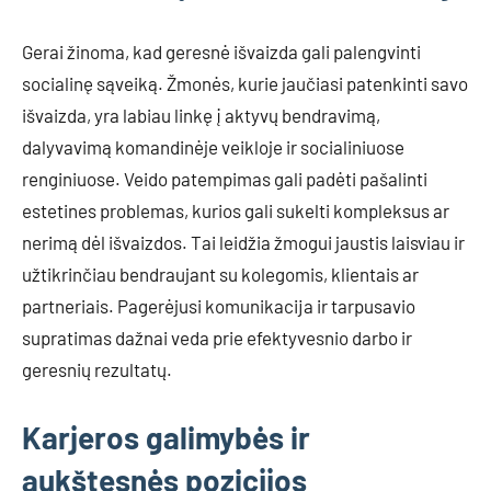
Gerai žinoma, kad geresnė išvaizda gali palengvinti
socialinę sąveiką. Žmonės, kurie jaučiasi patenkinti savo
išvaizda, yra labiau linkę į aktyvų bendravimą,
dalyvavimą komandinėje veikloje ir socialiniuose
renginiuose. Veido patempimas gali padėti pašalinti
estetines problemas, kurios gali sukelti kompleksus ar
nerimą dėl išvaizdos. Tai leidžia žmogui jaustis laisviau ir
užtikrinčiau bendraujant su kolegomis, klientais ar
partneriais. Pagerėjusi komunikacija ir tarpusavio
supratimas dažnai veda prie efektyvesnio darbo ir
geresnių rezultatų.
Karjeros galimybės ir
aukštesnės pozicijos