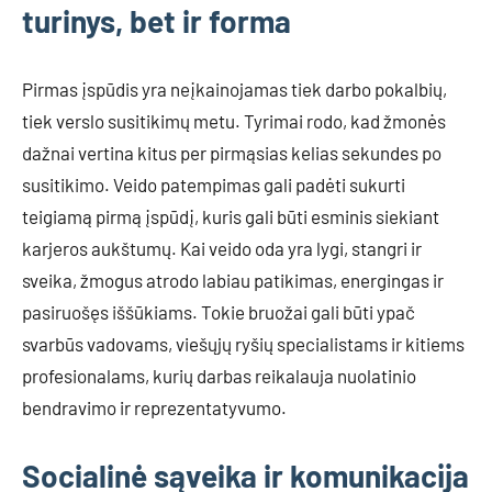
turinys, bet ir forma
Pirmas įspūdis yra neįkainojamas tiek darbo pokalbių,
tiek verslo susitikimų metu. Tyrimai rodo, kad žmonės
dažnai vertina kitus per pirmąsias kelias sekundes po
susitikimo. Veido patempimas gali padėti sukurti
teigiamą pirmą įspūdį, kuris gali būti esminis siekiant
karjeros aukštumų. Kai veido oda yra lygi, stangri ir
sveika, žmogus atrodo labiau patikimas, energingas ir
pasiruošęs iššūkiams. Tokie bruožai gali būti ypač
svarbūs vadovams, viešųjų ryšių specialistams ir kitiems
profesionalams, kurių darbas reikalauja nuolatinio
bendravimo ir reprezentatyvumo.
Socialinė sąveika ir komunikacija