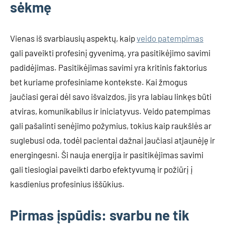
sėkmę
Vienas iš svarbiausių aspektų, kaip
veido patempimas
gali paveikti profesinį gyvenimą, yra pasitikėjimo savimi
padidėjimas. Pasitikėjimas savimi yra kritinis faktorius
bet kuriame profesiniame kontekste. Kai žmogus
jaučiasi gerai dėl savo išvaizdos, jis yra labiau linkęs būti
atviras, komunikabilus ir iniciatyvus. Veido patempimas
gali pašalinti senėjimo požymius, tokius kaip raukšlės ar
suglebusi oda, todėl pacientai dažnai jaučiasi atjaunėję ir
energingesni. Ši nauja energija ir pasitikėjimas savimi
gali tiesiogiai paveikti darbo efektyvumą ir požiūrį į
kasdienius profesinius iššūkius.
Pirmas įspūdis: svarbu ne tik