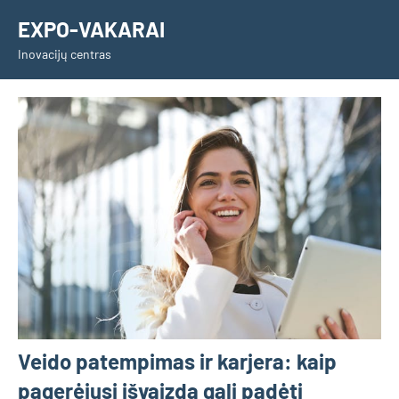
Skip
EXPO-VAKARAI
to
Inovacijų centras
content
Veido patempimas ir karjera: kaip
pagerėjusi išvaizda gali padėti