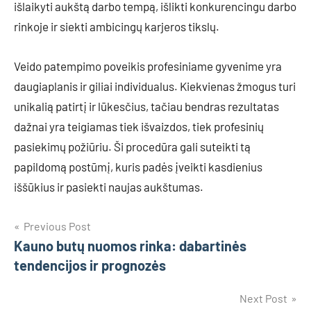
išlaikyti aukštą darbo tempą, išlikti konkurencingu darbo
rinkoje ir siekti ambicingų karjeros tikslų.
Veido patempimo poveikis profesiniame gyvenime yra
daugiaplanis ir giliai individualus. Kiekvienas žmogus turi
unikalią patirtį ir lūkesčius, tačiau bendras rezultatas
dažnai yra teigiamas tiek išvaizdos, tiek profesinių
pasiekimų požiūriu. Ši procedūra gali suteikti tą
papildomą postūmį, kuris padės įveikti kasdienius
iššūkius ir pasiekti naujas aukštumas.
Navigacija
Previous Post
Kauno butų nuomos rinka: dabartinės
tarp
tendencijos ir prognozės
įrašų
Next Post