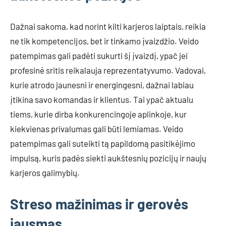
Dažnai sakoma, kad norint kilti karjeros laiptais, reikia
ne tik kompetencijos, bet ir tinkamo įvaizdžio. Veido
patempimas gali padėti sukurti šį įvaizdį, ypač jei
profesinė sritis reikalauja reprezentatyvumo. Vadovai,
kurie atrodo jaunesni ir energingesni, dažnai labiau
įtikina savo komandas ir klientus. Tai ypač aktualu
tiems, kurie dirba konkurencingoje aplinkoje, kur
kiekvienas privalumas gali būti lemiamas. Veido
patempimas gali suteikti tą papildomą pasitikėjimo
impulsą, kuris padės siekti aukštesnių pozicijų ir naujų
karjeros galimybių.
Streso mažinimas ir gerovės
jausmas