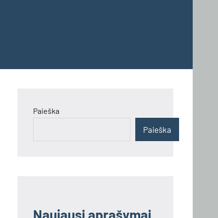
Paieška
Paieška
Naujausi aprašymai