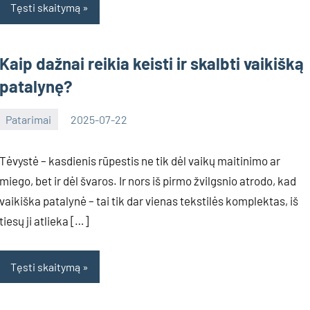
Tęsti skaitymą
Kaip dažnai reikia keisti ir skalbti vaikišką
patalynę?
Patarimai
2025-07-22
Deimante
Tėvystė – kasdienis rūpestis ne tik dėl vaikų maitinimo ar
miego, bet ir dėl švaros. Ir nors iš pirmo žvilgsnio atrodo, kad
vaikiška patalynė – tai tik dar vienas tekstilės komplektas, iš
tiesų ji atlieka […]
Tęsti skaitymą