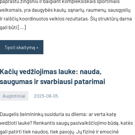
paprastu žingsniu ir baigiant kompleksiškais sportiniais
veiksmais, yra daugybės kaulų, sąnarių, raumenų, sausgyslių
ir raiščių koordinuotos veiklos rezultatas. Šių struktūrų darna
gali būti […]
Tęsti skaitymą
Kačių vedžiojimas lauke: nauda,
saugumas ir svarbiausi patarimai
Augintiniai
2025-08-05
Deimante
Daugelis šeimininkų susiduria su dilema: ar verta katę
vedžioti lauke? Renkantis saugų pasivaikščiojimo būdą, katės
gali patirti tiek naudos, tiek pavojų. Jų fizinė ir emocinė