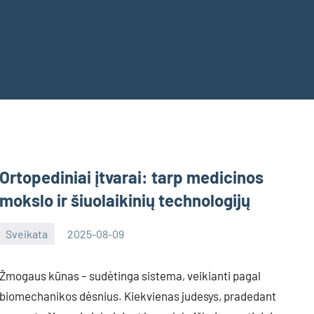
Ortopediniai įtvarai: tarp medicinos
mokslo ir šiuolaikinių technologijų
Sveikata
2025-08-09
Deimante
Žmogaus kūnas – sudėtinga sistema, veikianti pagal
biomechanikos dėsnius. Kiekvienas judesys, pradedant