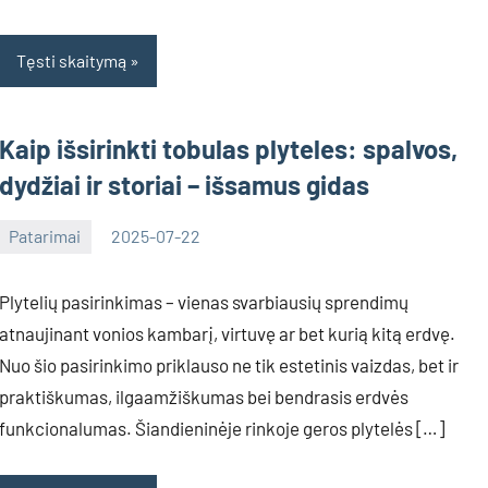
Tęsti skaitymą
Kaip išsirinkti tobulas plyteles: spalvos,
dydžiai ir storiai – išsamus gidas
Patarimai
2025-07-22
Deimante
Plytelių pasirinkimas – vienas svarbiausių sprendimų
atnaujinant vonios kambarį, virtuvę ar bet kurią kitą erdvę.
Nuo šio pasirinkimo priklauso ne tik estetinis vaizdas, bet ir
praktiškumas, ilgaamžiškumas bei bendrasis erdvės
funkcionalumas. Šiandieninėje rinkoje geros plytelės […]