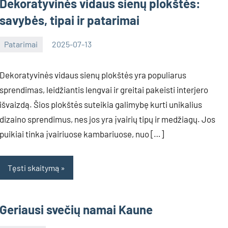
Dekoratyvinės vidaus sienų plokštės:
savybės, tipai ir patarimai
Patarimai
2025-07-13
Deimante
Dekoratyvinės vidaus sienų plokštės yra populiarus
sprendimas, leidžiantis lengvai ir greitai pakeisti interjero
išvaizdą. Šios plokštės suteikia galimybę kurti unikalius
dizaino sprendimus, nes jos yra įvairių tipų ir medžiagų. Jos
puikiai tinka įvairiuose kambariuose, nuo […]
Tęsti skaitymą
Geriausi svečių namai Kaune