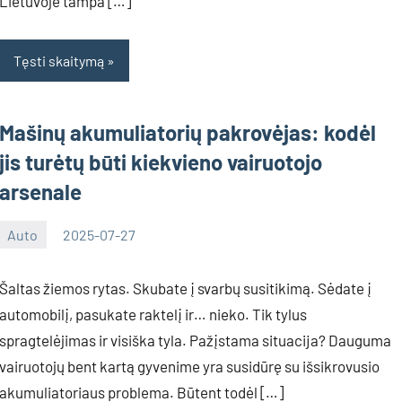
Lietuvoje tampa […]
Tęsti skaitymą
Mašinų akumuliatorių pakrovėjas: kodėl
jis turėtų būti kiekvieno vairuotojo
arsenale
Auto
2025-07-27
Deimante
Šaltas žiemos rytas. Skubate į svarbų susitikimą. Sėdate į
automobilį, pasukate raktelį ir… nieko. Tik tylus
spragtelėjimas ir visiška tyla. Pažįstama situacija? Dauguma
vairuotojų bent kartą gyvenime yra susidūrę su išsikrovusio
akumuliatoriaus problema. Būtent todėl […]