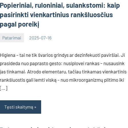
Popieriniai, ruloniniai, sulankstomi: kaip
pasirinkti vienkartinius rankšluosčius
pagal poreikį
Patarimai
2025-07-16
Deimante
Higiena – tai ne tik švarios grindys ar dezinfekuoti paviršiai. Ji
prasideda nuo paprasto gesto: nusiplovei rankas – nusausink
jas tinkamai. Atrodo elementaru, tačiau tinkamas vienkartinis
rankšluostis gali lemti viską – nuo mikroorganizmų plitimo iki
[…]
Tęsti skaitymą