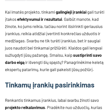
Kai imatės projekto, tinkami
galingieji įrankiai
gali turėti
įtakos
efektyvumui ir rezultatui
. Galbūt manote, kad
žinote, ko jums reikia, tačiau norint išsirinkti geriausius
įrankius, reikia atidžiai įvertinti konkrečias užduotis ir
medžiagas. Svarbu ne tik turėti įrankius, bet ir saugiai
juos naudoti bei tinkamai prižiūrėti. Klaidos gali lengvai
sužlugdyti jūsų pažangą. Smalsu, kaip
sustiprinti savo
darbo eigą
ir išvengti šių spąstų? Panagrinėkime keletą
ekspertų patarimų, kurie gali pakeisti jūsų požiūrį.
Tinkamų įrankių pasirinkimas
Renkantis tinkamus įrankius, labai svarbu žinoti savo
projekto reikalavimus
. Pradėkite nuo užduočių, kurias