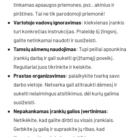
tinkamas apsaugos priemones, pvz., akinius ir
pirštines. Tai ne tik parodomoji priemonė!
Vartotojo vadovų ignoravimas
: kiekvienas įrankis
turi konkrečias instrukcijas. Praleidę šį žingsnį,
galite netinkamai naudoti ir susižeisti.
Tamsių ašmenų naudojimas
: Tupi peiliai apsunkina
įrankių darbą ir gali sukelti grįžtamąjį poveikį.
Reguliariai juos tikrinkite ir keiskite.
Prastas organizavimas
: palaikykite tvarką savo
darbo vietoje. Netvarka gali atitraukti dėmesį ir
sukelti nelaimingus atsitikimus, dėl kurių galima
susižeisti.
Nepakankamas įrankių galios įvertinimas
:
Netikėkite, kad galite dirbti su visais įrankiais.
Gerbkite jų galią ir supraskite jų ribas, kad