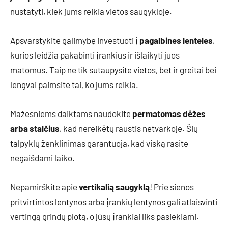
nustatyti, kiek jums reikia vietos saugykloje.
Apsvarstykite galimybę investuoti į
pagalbines lenteles
,
kurios leidžia pakabinti įrankius ir išlaikyti juos
matomus. Taip ne tik sutaupysite vietos, bet ir greitai bei
lengvai paimsite tai, ko jums reikia.
Mažesniems daiktams naudokite
permatomas dėžes
arba stalčius
, kad nereikėtų raustis netvarkoje. Šių
talpyklų ženklinimas garantuoja, kad viską rasite
negaišdami laiko.
Nepamirškite apie
vertikalią saugyklą
! Prie sienos
pritvirtintos lentynos arba įrankių lentynos gali atlaisvinti
vertingą grindų plotą, o jūsų įrankiai liks pasiekiami.