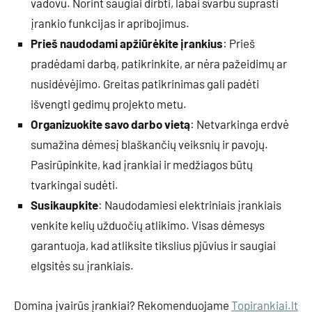
vadovu. Norint saugiai dirbti, labai svarbu suprasti
įrankio funkcijas ir apribojimus.
Prieš naudodami apžiūrėkite įrankius
: Prieš
pradėdami darbą, patikrinkite, ar nėra pažeidimų ar
nusidėvėjimo. Greitas patikrinimas gali padėti
išvengti gedimų projekto metu.
Organizuokite savo darbo vietą
: Netvarkinga erdvė
sumažina dėmesį blaškančių veiksnių ir pavojų.
Pasirūpinkite, kad įrankiai ir medžiagos būtų
tvarkingai sudėti.
Susikaupkite
: Naudodamiesi elektriniais įrankiais
venkite kelių užduočių atlikimo. Visas dėmesys
garantuoja, kad atliksite tikslius pjūvius ir saugiai
elgsitės su įrankiais.
Domina įvairūs įrankiai? Rekomenduojame
Topirankiai.lt