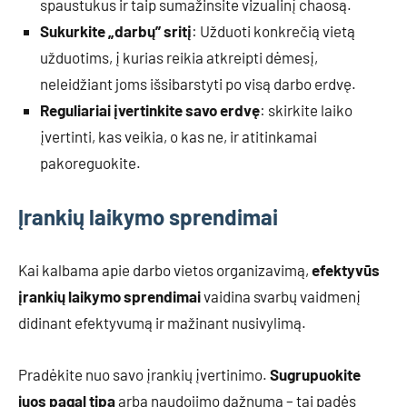
spaustukus ir taip sumažinsite vizualinį chaosą.
Sukurkite „darbų” sritį
: Užduoti konkrečią vietą
užduotims, į kurias reikia atkreipti dėmesį,
neleidžiant joms išsibarstyti po visą darbo erdvę.
Reguliariai įvertinkite savo erdvę
: skirkite laiko
įvertinti, kas veikia, o kas ne, ir atitinkamai
pakoreguokite.
Įrankių laikymo sprendimai
Kai kalbama apie darbo vietos organizavimą,
efektyvūs
įrankių laikymo sprendimai
vaidina svarbų vaidmenį
didinant efektyvumą ir mažinant nusivylimą.
Pradėkite nuo savo įrankių įvertinimo.
Sugrupuokite
juos pagal tipą
arba naudojimo dažnumą – tai padės