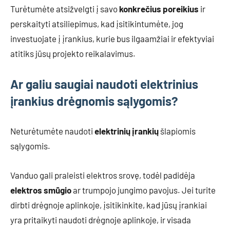
Turėtumėte atsižvelgti į savo
konkrečius poreikius
ir
perskaityti atsiliepimus, kad įsitikintumėte, jog
investuojate į įrankius, kurie bus ilgaamžiai ir efektyviai
atitiks jūsų projekto reikalavimus.
Ar galiu saugiai naudoti elektrinius
įrankius drėgnomis sąlygomis?
Neturėtumėte naudoti
elektrinių įrankių
šlapiomis
sąlygomis.
Vanduo gali praleisti elektros srovę, todėl padidėja
elektros smūgio
ar trumpojo jungimo pavojus. Jei turite
dirbti drėgnoje aplinkoje, įsitikinkite, kad jūsų įrankiai
yra pritaikyti naudoti drėgnoje aplinkoje, ir visada