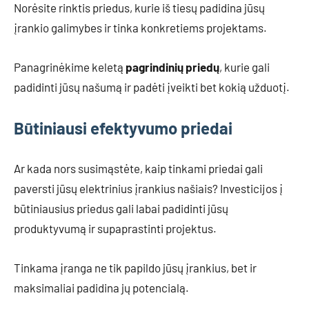
Norėsite rinktis priedus, kurie iš tiesų padidina jūsų
įrankio galimybes ir tinka konkretiems projektams.
Panagrinėkime keletą
pagrindinių priedų
, kurie gali
padidinti jūsų našumą ir padėti įveikti bet kokią užduotį.
Būtiniausi efektyvumo priedai
Ar kada nors susimąstėte, kaip tinkami priedai gali
paversti jūsų elektrinius įrankius našiais? Investicijos į
būtiniausius priedus gali labai padidinti jūsų
produktyvumą ir supaprastinti projektus.
Tinkama įranga ne tik papildo jūsų įrankius, bet ir
maksimaliai padidina jų potencialą.