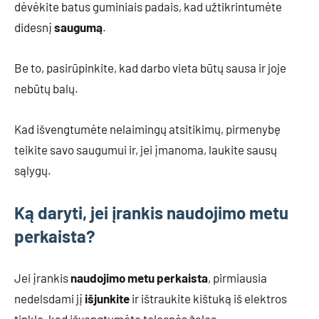
dėvėkite batus guminiais padais, kad užtikrintumėte
didesnį
saugumą
.
Be to, pasirūpinkite, kad darbo vieta būtų sausa ir joje
nebūtų balų.
Kad išvengtumėte nelaimingų atsitikimų, pirmenybę
teikite savo saugumui ir, jei įmanoma, laukite sausų
sąlygų.
Ką daryti, jei įrankis naudojimo metu
perkaista?
Jei įrankis
naudojimo metu perkaista
, pirmiausia
nedelsdami jį
išjunkite
ir ištraukite kištuką iš elektros