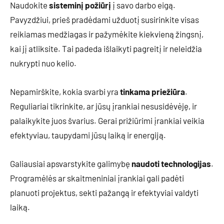
Naudokite
sisteminį požiūrį
į savo darbo eigą.
Pavyzdžiui, prieš pradėdami užduotį susirinkite visas
reikiamas medžiagas ir pažymėkite kiekvieną žingsnį,
kai jį atliksite. Tai padeda išlaikyti pagreitį ir neleidžia
nukrypti nuo kelio.
Nepamirškite, kokia svarbi yra
tinkama priežiūra
.
Reguliariai tikrinkite, ar jūsų įrankiai nesusidėvėję, ir
palaikykite juos švarius. Gerai prižiūrimi įrankiai veikia
efektyviau, taupydami jūsų laiką ir energiją.
Galiausiai apsvarstykite galimybę
naudoti technologijas
.
Programėlės ar skaitmeniniai įrankiai gali padėti
planuoti projektus, sekti pažangą ir efektyviai valdyti
laiką.