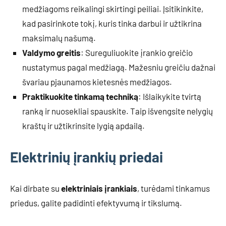
medžiagoms reikalingi skirtingi peiliai. Įsitikinkite,
kad pasirinkote tokį, kuris tinka darbui ir užtikrina
maksimalų našumą.
Valdymo greitis
: Sureguliuokite įrankio greičio
nustatymus pagal medžiagą. Mažesniu greičiu dažnai
švariau pjaunamos kietesnės medžiagos.
Praktikuokite tinkamą techniką
: Išlaikykite tvirtą
ranką ir nuosekliai spauskite. Taip išvengsite nelygių
kraštų ir užtikrinsite lygią apdailą.
Elektrinių įrankių priedai
Kai dirbate su
elektriniais įrankiais
, turėdami tinkamus
priedus, galite padidinti efektyvumą ir tikslumą.