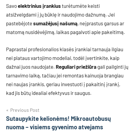
Savo
elektrinius įrankius
turėtumėte keisti
atsižvelgdami į jų būklę ir naudojimo dažnumą. Jei
pastebėjote
sumažėjusį našumą
, neįprastus garsus ar
matomą nusidėvėjimą, laikas pagalvoti apie pakeitimą.
Paprastai profesionalios klasės įrankiai tarnauja ilgiau
nei plataus vartojimo modeliai, todėl įvertinkite, kaip
dažnai juos naudojate.
Reguliari priežiūra
gali pailginti jų
tarnavimo laiką, tačiau jei remontas kainuoja brangiau
nei naujas įrankis, geriau investuoti į pakaitinį įrankį,
kad jis būtų idealiai efektyvus ir saugus.
Navigacija
Previous Post
Sutaupykite kelionėms! Mikroautobusų
tarp
nuoma – visiems gyvenimo atvejams
įrašų