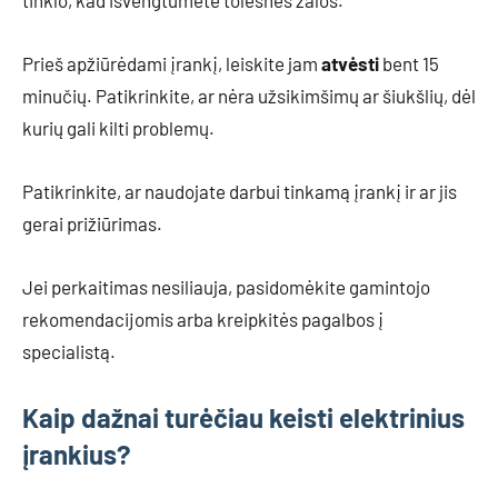
tinklo, kad išvengtumėte tolesnės žalos.
Prieš apžiūrėdami įrankį, leiskite jam
atvėsti
bent 15
minučių. Patikrinkite, ar nėra užsikimšimų ar šiukšlių, dėl
kurių gali kilti problemų.
Patikrinkite, ar naudojate darbui tinkamą įrankį ir ar jis
gerai prižiūrimas.
Jei perkaitimas nesiliauja, pasidomėkite gamintojo
rekomendacijomis arba kreipkitės pagalbos į
specialistą.
Kaip dažnai turėčiau keisti elektrinius
įrankius?