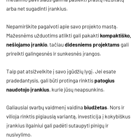
arba net sugadinti įrankius.
Nepamirškite pagalvoti apie savo projekto mastą.
Mažesnėms užduotims atlikti gali pakakti
kompaktiško,
nešiojamo įrankio
, tačiau
didesniems projektams
gali
prireikti galingesnės ir sunkesnės įrangos.
Taip pat atsižvelkite į savo įgūdžių lygį. Jei esate
pradedantysis, gali būti protinga rinktis
patogius
naudotojo įrankius
, kurie jūsų neapsunkins.
Galiausiai svarbų vaidmenį vaidina
biudžetas
. Nors ir
vilioja rinktis pigiausią variantą, investicija į kokybiškus
įrankius ilgainiui gali padėti sutaupyti pinigų ir
nusivylimo.