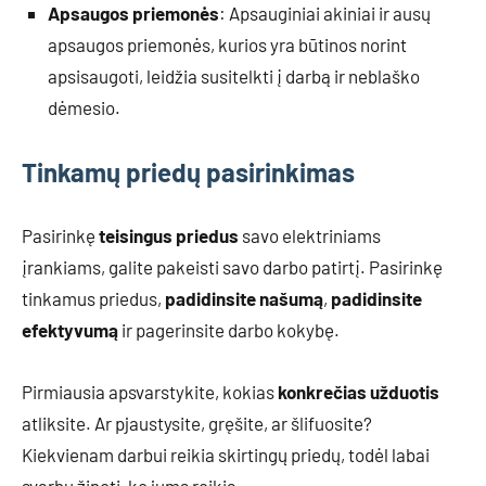
Apsaugos priemonės
: Apsauginiai akiniai ir ausų
apsaugos priemonės, kurios yra būtinos norint
apsisaugoti, leidžia susitelkti į darbą ir neblaško
dėmesio.
Tinkamų priedų pasirinkimas
Pasirinkę
teisingus priedus
savo elektriniams
įrankiams, galite pakeisti savo darbo patirtį. Pasirinkę
tinkamus priedus,
padidinsite našumą
,
padidinsite
efektyvumą
ir pagerinsite darbo kokybę.
Pirmiausia apsvarstykite, kokias
konkrečias užduotis
atliksite. Ar pjaustysite, gręšite, ar šlifuosite?
Kiekvienam darbui reikia skirtingų priedų, todėl labai