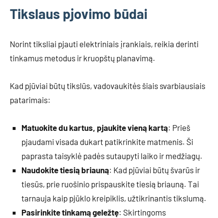
Tikslaus pjovimo būdai
Norint tiksliai pjauti elektriniais įrankiais, reikia derinti
tinkamus metodus ir kruopštų planavimą.
Kad pjūviai būtų tikslūs, vadovaukitės šiais svarbiausiais
patarimais:
Matuokite du kartus, pjaukite vieną kartą
: Prieš
pjaudami visada dukart patikrinkite matmenis. Ši
paprasta taisyklė padės sutaupyti laiko ir medžiagų.
Naudokite tiesią briauną
: Kad pjūviai būtų švarūs ir
tiesūs, prie ruošinio prispauskite tiesią briauną. Tai
tarnauja kaip pjūklo kreipiklis, užtikrinantis tikslumą.
Pasirinkite tinkamą geležtę
: Skirtingoms