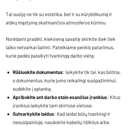
Tai susiję ne tik su estetika, bet ir su kūrybiškumą ir
aiškų mąstymą skatinančios atmosferos kūrimu.
Norėdami pradėti, kiekvieną savaitę skirkite šiek tiek
laiko netvarkai šalinti. Pateikiame penkis patarimus,
kurie padės palaikyti tvarkingą darbo vietą:
Rūšiuokite dokumentus
: laikykite tik tai, kas būtina,
o dokumentus, kurie jums reikalingi susipažinimui,
sudėkite į aplanką.
Apribokite ant darbo stalo esančius įrankius
: Kitus
įrankius laikykite tam skirtose vietose.
Sutvarkykite laidus
: Kad laidai būtų tvarkingi ir
nesusipainioję, naudokite kabelių rišiklius arba