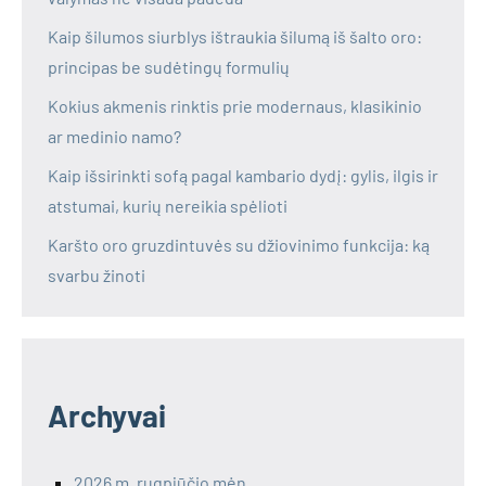
Kaip šilumos siurblys ištraukia šilumą iš šalto oro:
principas be sudėtingų formulių
Kokius akmenis rinktis prie modernaus, klasikinio
ar medinio namo?
Kaip išsirinkti sofą pagal kambario dydį: gylis, ilgis ir
atstumai, kurių nereikia spėlioti
Karšto oro gruzdintuvės su džiovinimo funkcija: ką
svarbu žinoti
Archyvai
2026 m. rugpjūčio mėn.