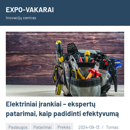
Skip
EXPO-VAKARAI
to
Inovacijų centras
content
Elektriniai įrankiai – ekspertų
patarimai, kaip padidinti efektyvumą
Paslaugos
Patarimai
Prekės
2024-09-13
Tomas