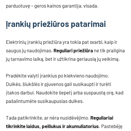
parduotuvę – geros kainos garantija, visada.
Įrankių priežiūros patarimai
Elektrinių įrankių priežiūra yra tokia pat svarbi, kaip ir
saugus jų naudojimas.
Reguliari priežiūra
ne tik prailgina
jų tarnavimo laiką, bet ir užtikrina geriausią jų veikimą.
Pradėkite valyti įrankius po kiekvieno naudojimo.
Dulkės, šiukšlės ir pjuvenos gali susikaupti ir turėti
įtakos darbui. Naudokite šepetį arba suspaustą orą, kad
pašalintumėte susikaupusias dulkes.
Tada patikrinkite, ar nėra nusidėvėjimo.
Reguliariai
tikrinkite laidus, peiliukus ir akumuliatorius
. Pastebėję