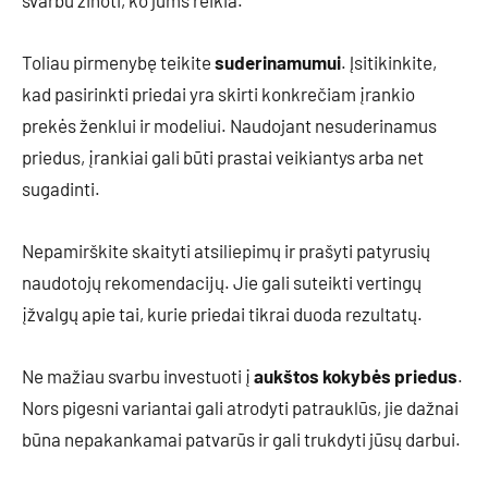
svarbu žinoti, ko jums reikia.
Toliau pirmenybę teikite
suderinamumui
. Įsitikinkite,
kad pasirinkti priedai yra skirti konkrečiam įrankio
prekės ženklui ir modeliui. Naudojant nesuderinamus
priedus, įrankiai gali būti prastai veikiantys arba net
sugadinti.
Nepamirškite skaityti atsiliepimų ir prašyti patyrusių
naudotojų rekomendacijų. Jie gali suteikti vertingų
įžvalgų apie tai, kurie priedai tikrai duoda rezultatų.
Ne mažiau svarbu investuoti į
aukštos kokybės priedus
.
Nors pigesni variantai gali atrodyti patrauklūs, jie dažnai
būna nepakankamai patvarūs ir gali trukdyti jūsų darbui.