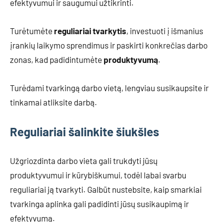
efektyvumui ir saugumui užtikrinti.
Turėtumėte
reguliariai tvarkytis
, investuoti į išmanius
įrankių laikymo sprendimus ir paskirti konkrečias darbo
zonas, kad padidintumėte
produktyvumą
.
Turėdami tvarkingą darbo vietą, lengviau susikaupsite ir
tinkamai atliksite darbą.
Reguliariai šalinkite šiukšles
Užgriozdinta darbo vieta gali trukdyti jūsų
produktyvumui ir kūrybiškumui, todėl labai svarbu
reguliariai ją tvarkyti. Galbūt nustebsite, kaip smarkiai
tvarkinga aplinka gali padidinti jūsų susikaupimą ir
efektyvumą.