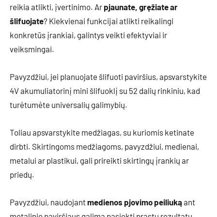
reikia atlikti, įvertinimo. Ar
pjaunate, gręžiate ar
šlifuojate
? Kiekvienai funkcijai atlikti reikalingi
konkretūs įrankiai, galintys veikti efektyviai ir
veiksmingai.
Pavyzdžiui, jei planuojate šlifuoti paviršius, apsvarstykite
4V akumuliatorinį mini šlifuoklį su 52 dalių rinkiniu, kad
turėtumėte universalių galimybių.
Toliau apsvarstykite medžiagas, su kuriomis ketinate
dirbti. Skirtingoms medžiagoms, pavyzdžiui, medienai,
metalui ar plastikui, gali prireikti skirtingų įrankių ar
priedų.
Pavyzdžiui, naudojant
medienos pjovimo peiliuką
ant
metalinio paviršiaus galima pasiekti prastų rezultatų