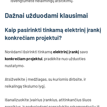
išvengtumėte nelaimingų atsitikimų.
Dažnai užduodami klausimai
Kaip pasirinkti tinkamą elektrinį įrankį
konkrečiam projektui?
Norėdami išsirinkti tinkamą
elektrinį įrankį
savo
konkrečiam projektui
, pradėkite nuo užduoties
nustatymo.
Atsižvelkite į medžiagas, su kuriomis dirbsite, ir
reikalingą tikslumo lygį.
Išanalizuokite įvairius įrankius, atitinkančius šiuos
poreikius, ir nedvejodami paprašykite rekomendacijų iš