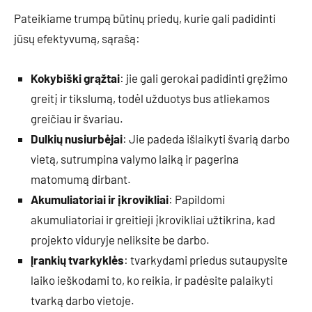
Pateikiame trumpą būtinų priedų, kurie gali padidinti
jūsų efektyvumą, sąrašą:
Kokybiški grąžtai
: jie gali gerokai padidinti gręžimo
greitį ir tikslumą, todėl užduotys bus atliekamos
greičiau ir švariau.
Dulkių nusiurbėjai
: Jie padeda išlaikyti švarią darbo
vietą, sutrumpina valymo laiką ir pagerina
matomumą dirbant.
Akumuliatoriai ir įkrovikliai
: Papildomi
akumuliatoriai ir greitieji įkrovikliai užtikrina, kad
projekto viduryje neliksite be darbo.
Įrankių tvarkyklės
: tvarkydami priedus sutaupysite
laiko ieškodami to, ko reikia, ir padėsite palaikyti
tvarką darbo vietoje.