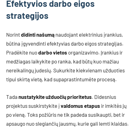
Efektyvios darbo eigos
strategijos
Norint
didinti našumą
naudojant elektrinius įrankius,
būtina įgyvendinti efektyvias darbo eigos strategijas.
Pradėkite nuo
darbo vietos
organizavimo. Įrankius ir
medžiagas laikykite po ranka, kad būtų kuo mažiau
nereikalingų judesių. Sukurkite kiekvienam užduoties
tipui skirtą vietą, kad supaprastintumėte procesą.
Tada
nustatykite užduočių prioritetus
. Didesnius
projektus suskirstykite į
valdomus etapus
ir imkitės jų
po vieną. Toks požiūris ne tik padeda susikaupti, bet ir
apsaugo nuo slegiančių jausmų, kurie gali lemti klaidas.