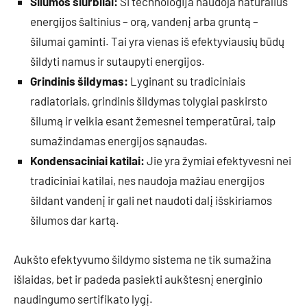
Šilumos siurbliai:
Ši technologija naudoja natūralius
energijos šaltinius – orą, vandenį arba gruntą –
šilumai gaminti. Tai yra vienas iš efektyviausių būdų
šildyti namus ir sutaupyti energijos.
Grindinis šildymas:
Lyginant su tradiciniais
radiatoriais, grindinis šildymas tolygiai paskirsto
šilumą ir veikia esant žemesnei temperatūrai, taip
sumažindamas energijos sąnaudas.
Kondensaciniai katilai:
Jie yra žymiai efektyvesni nei
tradiciniai katilai, nes naudoja mažiau energijos
šildant vandenį ir gali net naudoti dalį išskiriamos
šilumos dar kartą.
Aukšto efektyvumo šildymo sistema ne tik sumažina
išlaidas, bet ir padeda pasiekti aukštesnį energinio
naudingumo sertifikato lygį.