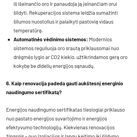
iš išeinančio oro ir panaudoja ją įeinančiam orui
šildyti. Rekuperacijos sistema leidžia sumažinti
šilumos nuostolius ir palaikyti pastovią vidaus
temperatūrą.
Automatinės vėdinimo sistemos:
Modernios
sistemos reguliuoja oro srautą priklausomai nuo
drėgmės lygio ar CO2 kiekio, užtikrindamos gerą oro
kokybę be didelių energijos sąnaudų.
6. Kaip renovacija padeda gauti aukštesnį energinio
naudingumo sertifikatą?
Energijos naudingumo sertifikatas tiesiogiai priklauso
nuo pastato energijos suvartojimo ir energijos
efektyvumo technologijų. Kiekvienas renovacijos
žingsnis – nuo izoliacijos ir langų keitimo iki šildymo