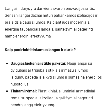
Langai ir durys yra dar viena svarbi renovacijos sritis.
Senesni langai dažnai neturi pakankamos izoliacijos ir
praleidžia daug šilumos. Keičiant juos moderniais,
energiją taupančiais langais, galite žymiai pagerinti
namo energinį efektyvumą.
Kaip pasirinkti tinkamus langus ir duris?
Daugiasluoksniai stiklo paketai:
Nauji langai su
dvigubais ar trigubais stiklais ir mažu šilumos
laidumu padeda išlaikyti šilumą ir sumažina energijos
nuostolius.
Tinkami rėmai:
Plastikiniai, aliuminiai ar mediniai
rėmai su specialia izoliacija gali žymiai pagerinti
bendrą langų efektyvumą.