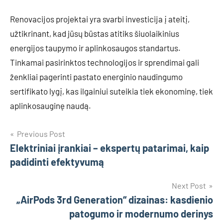
Renovacijos projektai yra svarbi investicija į ateitį,
užtikrinant, kad jūsų būstas atitiks šiuolaikinius
energijos taupymo ir aplinkosaugos standartus.
Tinkamai pasirinktos technologijos ir sprendimai gali
ženkliai pagerinti pastato energinio naudingumo
sertifikato lygį, kas ilgainiui suteikia tiek ekonominę, tiek
aplinkosauginę naudą.
Navigacija
Previous Post
Elektriniai įrankiai – ekspertų patarimai, kaip
tarp
padidinti efektyvumą
įrašų
Next Post
„AirPods 3rd Generation“ dizainas: kasdienio
patogumo ir modernumo derinys