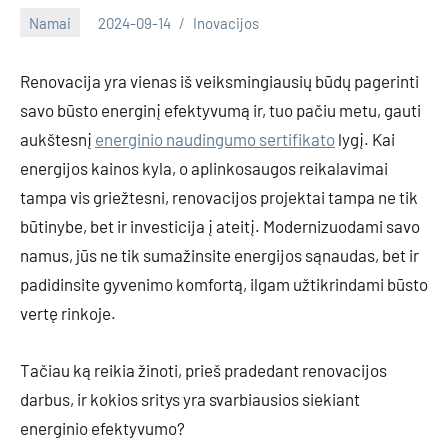
Namai
2024-09-14
Inovacijos
Renovacija yra vienas iš veiksmingiausių būdų pagerinti
savo būsto energinį efektyvumą ir, tuo pačiu metu, gauti
aukštesnį
energinio naudingumo sertifikato
lygį. Kai
energijos kainos kyla, o aplinkosaugos reikalavimai
tampa vis griežtesni, renovacijos projektai tampa ne tik
būtinybe, bet ir investicija į ateitį. Modernizuodami savo
namus, jūs ne tik sumažinsite energijos sąnaudas, bet ir
padidinsite gyvenimo komfortą, ilgam užtikrindami būsto
vertę rinkoje.
Tačiau ką reikia žinoti, prieš pradedant renovacijos
darbus, ir kokios sritys yra svarbiausios siekiant
energinio efektyvumo?