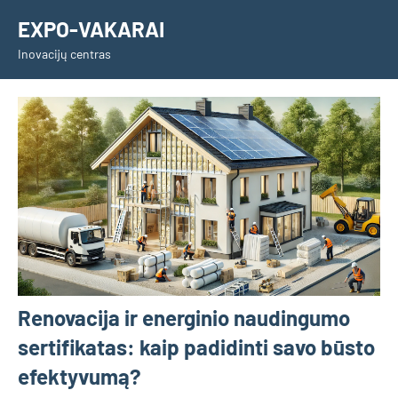
Skip
EXPO-VAKARAI
to
Inovacijų centras
content
Renovacija ir energinio naudingumo
sertifikatas: kaip padidinti savo būsto
efektyvumą?