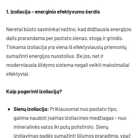
1. Izoliacija – energinio efektyvumo šerdis
Neretai būsto savininkai nežino, kad didžiausia energijos
dalis prarandama per pastato sienas, stogą ir grindis.
Tinkama izoliacija yra viena iš efektyviausių priemonių
sumažinti energijos nuostolius. Be jos, net ir
moderniausia šildymo sistema negali veikti maksimaliai
efektyviai.
Kaip pagerinti izoliaciją?
Sienų izoliacija:
Priklausomai nuo pastato tipo,
galima naudoti įvairias izoliacines medžiagas – nuo
mineralinės vatos iki putų polistirolo. Sienų
izoliavimas padės sumažinti šilumos praradimą, ypač