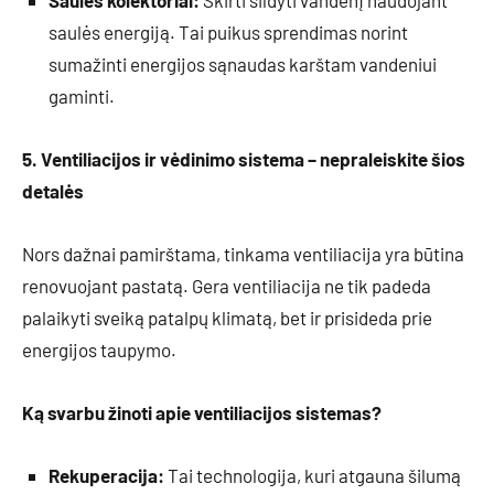
Saulės kolektoriai:
Skirti šildyti vandenį naudojant
saulės energiją. Tai puikus sprendimas norint
sumažinti energijos sąnaudas karštam vandeniui
gaminti.
5. Ventiliacijos ir vėdinimo sistema – nepraleiskite šios
detalės
Nors dažnai pamirštama, tinkama ventiliacija yra būtina
renovuojant pastatą. Gera ventiliacija ne tik padeda
palaikyti sveiką patalpų klimatą, bet ir prisideda prie
energijos taupymo.
Ką svarbu žinoti apie ventiliacijos sistemas?
Rekuperacija:
Tai technologija, kuri atgauna šilumą