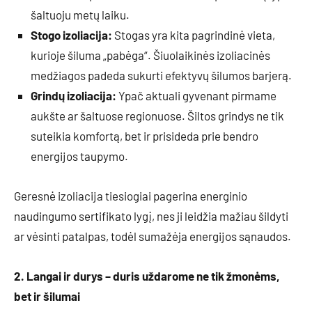
šaltuoju metų laiku.
Stogo izoliacija:
Stogas yra kita pagrindinė vieta,
kurioje šiluma „pabėga“. Šiuolaikinės izoliacinės
medžiagos padeda sukurti efektyvų šilumos barjerą.
Grindų izoliacija:
Ypač aktuali gyvenant pirmame
aukšte ar šaltuose regionuose. Šiltos grindys ne tik
suteikia komfortą, bet ir prisideda prie bendro
energijos taupymo.
Geresnė izoliacija tiesiogiai pagerina energinio
naudingumo sertifikato lygį, nes ji leidžia mažiau šildyti
ar vėsinti patalpas, todėl sumažėja energijos sąnaudos.
2. Langai ir durys – duris uždarome ne tik žmonėms,
bet ir šilumai