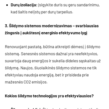
Durų izoliacija:
Įsigykite duris su geru sandarinimu,
kad šaltis nelįstų per durų tarpelius.
3. Šildymo sistemos modernizavimas – svarbiausias
žingsnis į aukštesnį energinio efektyvumo lygį
Renovuojant pastatą, būtina atkreipti dėmesį į šildymo
sistemą. Senesnės sistemos dažnai yra neefektyvios,
suvartoja daug energijos ir sukelia dideles sąskaitas už
šildymą. Naujos, šiuolaikinės šildymo sistemos ne tik
efektyviau naudoja energiją, bet ir prisideda prie
mažesnės CO2 emisijos.
Kokios šildymo technologijos yra efektyviausios?