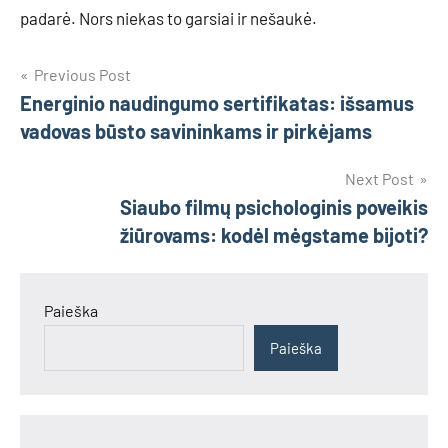
padarė. Nors niekas to garsiai ir nešaukė.
Navigacija
Previous Post
Energinio naudingumo sertifikatas: išsamus
tarp
vadovas būsto savininkams ir pirkėjams
įrašų
Next Post
Siaubo filmų psichologinis poveikis
žiūrovams: kodėl mėgstame bijoti?
Paieška
Paieška