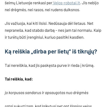
šeimų Lietuvoje renkasi per
Vejos-robotai.lt
. Jis nebijo
nei drėgmės, nei rasos, nei rudens dulksnos.
Jis važiuoja, kai kiti ilsisi. Nedūsauja dėl lietaus. Net
nepraneša, kad stabdo darbą – nes jam tai normalu. Kaip
ir turėtų būti įrenginiui, kuriuo pasitiki kasdien.
Ką reiškia „dirba per lietų“ iš tikrųjų?
Tai nereiškia, kad jis paskęsta purve ir rieda į krūmą.
Tai reiškia, kad:
jo korpusas sandarus ir apsaugotas nuo drėgmės
ratai sukurti tam, kad laikytųsi net ant šlapios vejos