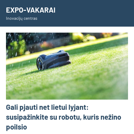
Skip
EXPO-VAKARAI
to
Inovacijų centras
content
Gali pjauti net lietui lyjant:
susipažinkite su robotu, kuris nežino
poilsio