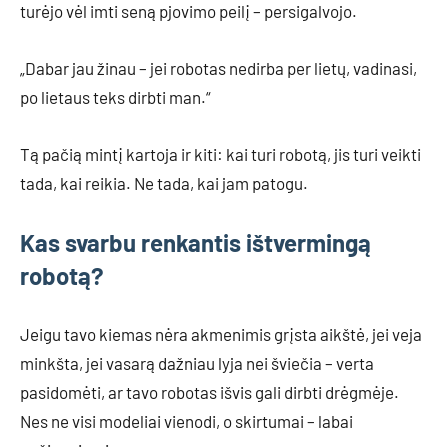
turėjo vėl imti seną pjovimo peilį – persigalvojo.
„Dabar jau žinau – jei robotas nedirba per lietų, vadinasi,
po lietaus teks dirbti man.“
Tą pačią mintį kartoja ir kiti: kai turi robotą, jis turi veikti
tada, kai reikia. Ne tada, kai jam patogu.
Kas svarbu renkantis ištvermingą
robotą?
Jeigu tavo kiemas nėra akmenimis grįsta aikštė, jei veja
minkšta, jei vasarą dažniau lyja nei šviečia – verta
pasidomėti, ar tavo robotas išvis gali dirbti drėgmėje.
Nes ne visi modeliai vienodi, o skirtumai – labai