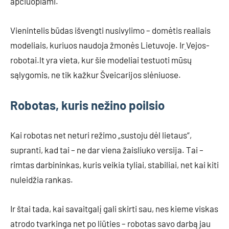
apčiuopiami.
Vienintelis būdas išvengti nusivylimo – domėtis realiais
modeliais, kuriuos naudoja žmonės Lietuvoje. Ir
Vejos-
robotai.lt yra vieta, kur šie modeliai testuoti mūsų
sąlygomis, ne tik kažkur Šveicarijos slėniuose.
Robotas, kuris nežino poilsio
Kai robotas net neturi režimo „sustoju dėl lietaus“,
supranti, kad tai – ne dar viena žaisliuko versija. Tai –
rimtas darbininkas, kuris veikia tyliai, stabiliai, net kai kiti
nuleidžia rankas.
Ir štai tada, kai savaitgalį gali skirti sau, nes kieme viskas
atrodo tvarkinga net po liūties – robotas savo darbą jau