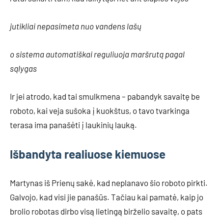
jutikliai nepasimeta nuo vandens lašų
o sistema automatiškai reguliuoja maršrutą pagal
sąlygas
Ir jei atrodo, kad tai smulkmena – pabandyk savaitę be
roboto, kai veja sušoka į kuokštus, o tavo tvarkinga
terasa ima panašėti į laukinių lauką.
Išbandyta realiuose kiemuose
Martynas iš Prienų sakė, kad neplanavo šio roboto pirkti.
Galvojo, kad visi jie panašūs. Tačiau kai pamatė, kaip jo
brolio robotas dirbo visą lietingą birželio savaitę, o pats