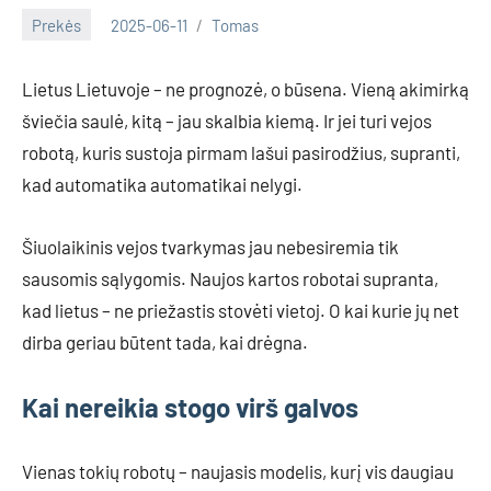
Prekės
2025-06-11
Tomas
Lietus Lietuvoje – ne prognozė, o būsena. Vieną akimirką
šviečia saulė, kitą – jau skalbia kiemą. Ir jei turi vejos
robotą, kuris sustoja pirmam lašui pasirodžius, supranti,
kad automatika automatikai nelygi.
Šiuolaikinis vejos tvarkymas jau nebesiremia tik
sausomis sąlygomis. Naujos kartos robotai supranta,
kad lietus – ne priežastis stovėti vietoj. O kai kurie jų net
dirba geriau būtent tada, kai drėgna.
Kai nereikia stogo virš galvos
Vienas tokių robotų – naujasis modelis, kurį vis daugiau