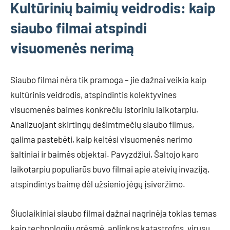
Kultūrinių baimių veidrodis: kaip
siaubo filmai atspindi
visuomenės nerimą
Siaubo filmai nėra tik pramoga – jie dažnai veikia kaip
kultūrinis veidrodis, atspindintis kolektyvines
visuomenės baimes konkrečiu istoriniu laikotarpiu.
Analizuojant skirtingų dešimtmečių siaubo filmus,
galima pastebėti, kaip keitėsi visuomenės nerimo
šaltiniai ir baimės objektai. Pavyzdžiui, Šaltojo karo
laikotarpiu populiarūs buvo filmai apie ateivių invaziją,
atspindintys baimę dėl užsienio jėgų įsiveržimo.
Šiuolaikiniai siaubo filmai dažnai nagrinėja tokias temas
kaip technologijų grėsmė, aplinkos katastrofos, virusų