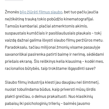
Žmonės
bijo žiūrėti filmus siaubo
, bet tuo pačiu jaučia
neįtikėtiną trauką tokio pobūdžio kinematografijai.
Tamsūs kambariai, plačiai atmerktomis akimis,
suspaustais kumščiais ir pasišiaušusiais plaukais – tokį
vaizdą dažnai galima išvysti siaubo filmų peržiūros metu.
Paradoksalu, tačiau milijonai žmonių visame pasaulyje
savanoriškai pasirenka patirti baimę ir nerimą, sėdėdami
priešais ekraną. Šis reiškinys kelia klausimą – kodėl mes,
racionalios būtybės, taip trokštame išgąsdinti save?
Siaubo filmų industrija klesti jau daugiau nei šimtmetį,
nuolat tobulindama būdus, kaip priversti mūsų širdis
plakti greičiau, o delnus prakaituoti. Nuo klasikinių
pabaisų iki psichologinių trilerių – baimės jausmo