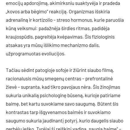
emocijų apdorojimą, akimirksniu suaktyvėja ir pradeda
„kovos arba bėgimo” reakciją. Organizmas išskiria
adrenaliną ir kortizolio – streso hormonus, kurie paruošia
kūną veiksmui: padažnėja širdies ritmas, padidėja
kraujospūdis, pagreitėja kvėpavimas. Šis fiziologinis
atsakas yra mūsų išlikimo mechanizmo dalis,
užprogramuotas evoliucijos.
Tačiau sėdint patogioje sofoje ir žiūrint siaubo filmą,
racionalusis mūsų smegenų centras – prefrontalinė
žievė – supranta, kad tikro pavojaus nėra. Šis žinojimas
sukuria unikalią psichologinę būseną, kurioje patiriame
baimę, bet kartu suvokiame savo saugumą. Būtent šis
kontrastas tarp išgyvenamos baimės ir suvokiamo
saugumo sukuria jaudinantį potyrį, kurio daugelis siaubo
gerbėjų ieško. Tyrėjai šį reiškinį vadina „saugia baime” –