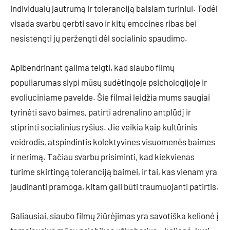
individualų jautrumą ir toleranciją baisiam turiniui. Todėl
visada svarbu gerbti savo ir kitų emocines ribas bei
nesistengti jų peržengti dėl socialinio spaudimo.
Apibendrinant galima teigti, kad siaubo filmų
populiarumas slypi mūsų sudėtingoje psichologijoje ir
evoliuciniame pavelde. Šie filmai leidžia mums saugiai
tyrinėti savo baimes, patirti adrenalino antplūdį ir
stiprinti socialinius ryšius. Jie veikia kaip kultūrinis
veidrodis, atspindintis kolektyvines visuomenės baimes
ir nerimą. Tačiau svarbu prisiminti, kad kiekvienas
turime skirtingą toleranciją baimei, ir tai, kas vienam yra
jaudinanti pramoga, kitam gali būti traumuojanti patirtis.
Galiausiai, siaubo filmų žiūrėjimas yra savotiška kelionė į