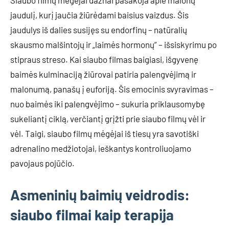
Siaubo filmų mėgėjai dažnai pasakoja apie malonų
jaudulį, kurį jaučia žiūrėdami baisius vaizdus. Šis
jaudulys iš dalies susijęs su endorfinų – natūralių
skausmo malšintojų ir „laimės hormonų” – išsiskyrimu po
stipraus streso. Kai siaubo filmas baigiasi, išgyvenę
baimės kulminaciją žiūrovai patiria palengvėjimą ir
malonumą, panašų į euforiją. Šis emocinis svyravimas –
nuo baimės iki palengvėjimo – sukuria priklausomybę
sukeliantį ciklą, verčiantį grįžti prie siaubo filmų vėl ir
vėl. Taigi, siaubo filmų mėgėjai iš tiesų yra savotiški
adrenalino medžiotojai, ieškantys kontroliuojamo
pavojaus pojūčio.
Asmeninių baimių veidrodis:
siaubo filmai kaip terapija