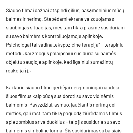
Siaubo filmai dažnai atspindi gilius, pasąmoninius mūsų
baimes ir nerimą. Stebėdami ekrane vaizduojamas
siaubingas situacijas, mes tam tikra prasme susiduriam
su savo baimėmis kontroliuojamoje aplinkoje.
Psichologai tai vadina „ekspozicine terapija” – terapiniu
metodu, kai žmogus palaipsniui susiduria su baimės
objektu saugioje aplinkoje, kad ilgainiui sumažintų
reakciją į jį.
Kai kurie siaubo filmų gerbėjai nesąmoningai naudoja
šiuos filmus kaip būdą susidoroti su savo vidinėmis
baimėmis. Pavyzdžiui, asmuo, jaučiantis nerimą dėl
mirties, gali rasti tam tikrą paguodą žiūrėdamas filmus
apie zombius ar vaiduoklius – taip jis susiduria su savo
baimėmis simboline forma. Šis susidūrimas su baisiais