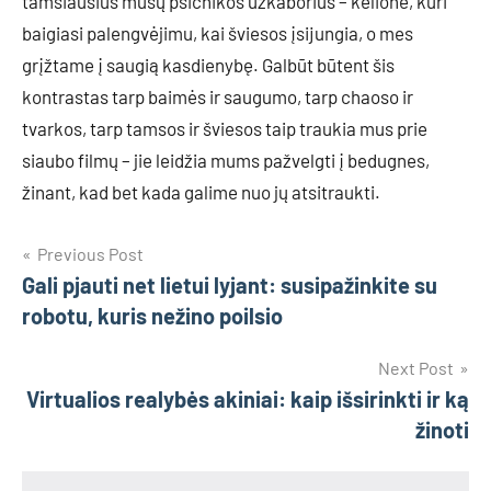
tamsiausius mūsų psichikos užkaborius – kelionė, kuri
baigiasi palengvėjimu, kai šviesos įsijungia, o mes
grįžtame į saugią kasdienybę. Galbūt būtent šis
kontrastas tarp baimės ir saugumo, tarp chaoso ir
tvarkos, tarp tamsos ir šviesos taip traukia mus prie
siaubo filmų – jie leidžia mums pažvelgti į bedugnes,
žinant, kad bet kada galime nuo jų atsitraukti.
Navigacija
Previous Post
Gali pjauti net lietui lyjant: susipažinkite su
tarp
robotu, kuris nežino poilsio
įrašų
Next Post
Virtualios realybės akiniai: kaip išsirinkti ir ką
žinoti