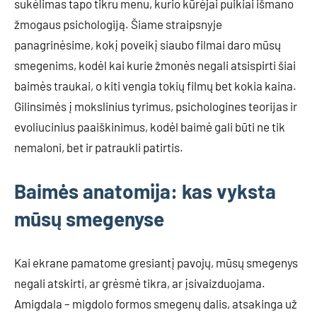
sukėlimas tapo tikru menu, kurio kūrėjai puikiai išmano
žmogaus psichologiją. Šiame straipsnyje
panagrinėsime, kokį poveikį siaubo filmai daro mūsų
smegenims, kodėl kai kurie žmonės negali atsispirti šiai
baimės traukai, o kiti vengia tokių filmų bet kokia kaina.
Gilinsimės į mokslinius tyrimus, psichologines teorijas ir
evoliucinius paaiškinimus, kodėl baimė gali būti ne tik
nemaloni, bet ir patraukli patirtis.
Baimės anatomija: kas vyksta
mūsų smegenyse
Kai ekrane pamatome gresiantį pavojų, mūsų smegenys
negali atskirti, ar grėsmė tikra, ar įsivaizduojama.
Amigdala – migdolo formos smegenų dalis, atsakinga už