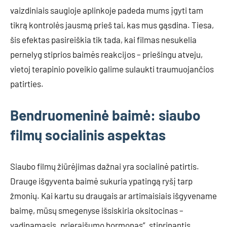
vaizdiniais saugioje aplinkoje padeda mums įgyti tam
tikrą kontrolės jausmą prieš tai, kas mus gąsdina. Tiesa,
šis efektas pasireiškia tik tada, kai filmas nesukelia
pernelyg stiprios baimės reakcijos – priešingu atveju,
vietoj terapinio poveikio galime sulaukti traumuojančios
patirties.
Bendruomeninė baimė: siaubo
filmų socialinis aspektas
Siaubo filmų žiūrėjimas dažnai yra socialinė patirtis.
Drauge išgyventa baimė sukuria ypatingą ryšį tarp
žmonių. Kai kartu su draugais ar artimaisiais išgyvename
baimę, mūsų smegenyse išsiskiria oksitocinas –
vadinamasis „prieraišumo hormonas”, stiprinantis