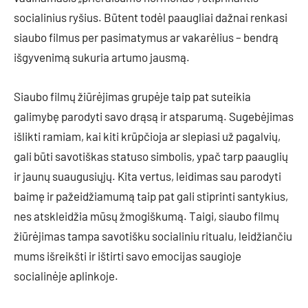
socialinius ryšius. Būtent todėl paaugliai dažnai renkasi
siaubo filmus per pasimatymus ar vakarėlius – bendrą
išgyvenimą sukuria artumo jausmą.
Siaubo filmų žiūrėjimas grupėje taip pat suteikia
galimybę parodyti savo drąsą ir atsparumą. Sugebėjimas
išlikti ramiam, kai kiti krūpčioja ar slepiasi už pagalvių,
gali būti savotiškas statuso simbolis, ypač tarp paauglių
ir jaunų suaugusiųjų. Kita vertus, leidimas sau parodyti
baimę ir pažeidžiamumą taip pat gali stiprinti santykius,
nes atskleidžia mūsų žmogiškumą. Taigi, siaubo filmų
žiūrėjimas tampa savotišku socialiniu ritualu, leidžiančiu
mums išreikšti ir ištirti savo emocijas saugioje
socialinėje aplinkoje.