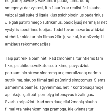
neigiamą poveikį. Vaikams ir paaugliams, kurių
smegenys dar vystosi, itin žiaurūs ar realistiški siaubo
vaizdai gali sukelti ilgalaikius psichologinius padarinius.
Jie gali patirti miego sutrikimus, padidėjusį nerimą ar net
vystytis specifines fobijas. Todėl tėvams svarbu atidžiai
stebėti, kokio turinio filmus žiūri jų vaikai, ir atsižvelgti į
amžiaus rekomendacijas.
Taip pat reikia paminėti, kad žmonėms, turintiems tam
tikrų psichikos sveikatos sutrikimų, pavyzdžiui,
potrauminio streso sindromą ar generalizuotą nerimo
sutrikimą, siaubo filmai gali paūminti simptomus. Šiems
asmenims baimės išgyvenimas, net ir kontroliuojamoje
aplinkoje, gali būti pernelyg intensyvus ir žalingas.
Svarbu pripažinti, kad nors daugeliui žmonių siaubo
filmai yra nekenksminga pramoga, kiekvienas turi