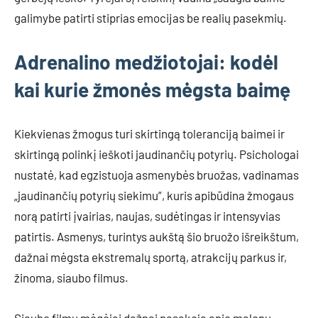
galimybe patirti stiprias emocijas be realių pasekmių.
Adrenalino medžiotojai: kodėl
kai kurie žmonės mėgsta baimę
Kiekvienas žmogus turi skirtingą toleranciją baimei ir
skirtingą polinkį ieškoti jaudinančių potyrių. Psichologai
nustatė, kad egzistuoja asmenybės bruožas, vadinamas
„jaudinančių potyrių siekimu”, kuris apibūdina žmogaus
norą patirti įvairias, naujas, sudėtingas ir intensyvias
patirtis. Asmenys, turintys aukštą šio bruožo išreikštum,
dažnai mėgsta ekstremalų sportą, atrakcijų parkus ir,
žinoma, siaubo filmus.