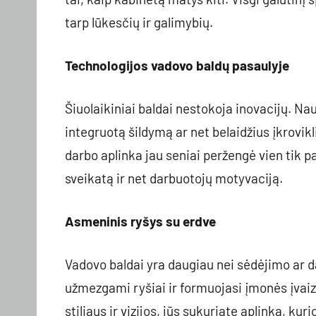
tarp lūkesčių ir galimybių.
Technologijos vadovo baldų pasaulyje
Šiuolaikiniai baldai nestokoja inovacijų. Na
integruotą šildymą ar net belaidžius įkrovik
darbo aplinka jau seniai peržengė vien tik p
sveikatą ir net darbuotojų motyvaciją.
Asmeninis ryšys su erdve
Vadovo baldai yra daugiau nei sėdėjimo ar d
užmezgami ryšiai ir formuojasi įmonės įvaiz
stiliaus ir vizijos, jūs sukuriate aplinką, ku