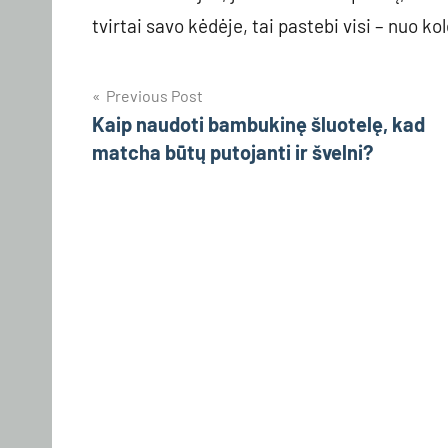
tvirtai savo kėdėje, tai pastebi visi – nuo ko
Navigacija
Previous Post
Kaip naudoti bambukinę šluotelę, kad
tarp
matcha būtų putojanti ir švelni?
įrašų