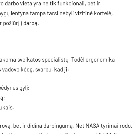
o darbo vieta yra ne tik funkcionali, bet ir
ygų lentyna tampa tarsi nebyli vizitinė kortelė,
 požiūrį į darbą.
sakoma sveikatos specialistų. Todėl ergonomika
 vadovo kėdę, svarbu, kad ji:
sėdynės gylį;
pą;
ukais.
rovą, bet ir didina darbingumą. Net NASA tyrimai rodo,