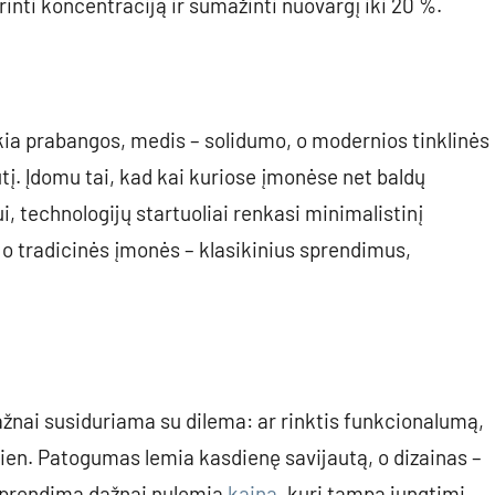
rinti koncentraciją ir sumažinti nuovargį iki 20 %.
ikia prabangos, medis – solidumo, o modernios tinklinės
į. Įdomu tai, kad kai kuriose įmonėse net baldų
i, technologijų startuoliai renkasi minimalistinį
 o tradicinės įmonės – klasikinius sprendimus,
dažnai susiduriama su dilema: ar rinktis funkcionalumą,
i išvien. Patogumas lemia kasdienę savijautą, o dizainas –
į sprendimą dažnai nulemia
kaina
, kuri tampa jungtimi