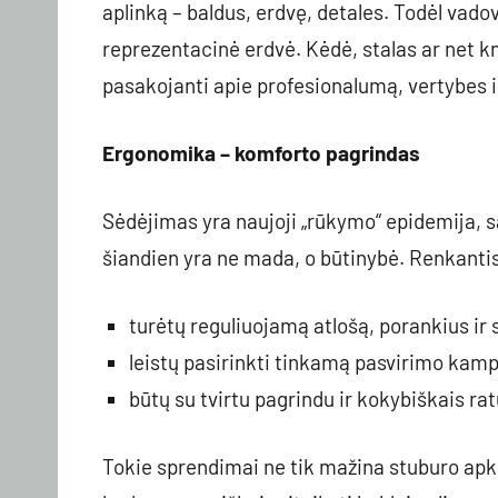
aplinką – baldus, erdvę, detales. Todėl vadov
reprezentacinė erdvė. Kėdė, stalas ar net kn
pasakojanti apie profesionalumą, vertybes ir
Ergonomika – komforto pagrindas
Sėdėjimas yra naujoji „rūkymo“ epidemija, 
šiandien yra ne mada, o būtinybė. Renkantis
turėtų reguliuojamą atlošą, porankius ir 
leistų pasirinkti tinkamą pasvirimo kam
būtų su tvirtu pagrindu ir kokybiškais rat
Tokie sprendimai ne tik mažina stuburo apk