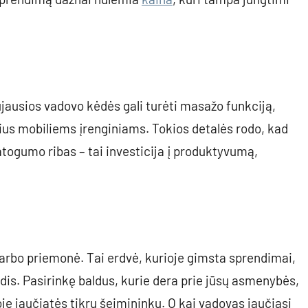
ujausios vadovo kėdės gali turėti masažo funkciją,
lius mobiliems įrenginiams. Tokios detalės rodo, kad
atogumo ribas – tai investicija į produktyvumą,
arbo priemonė. Tai erdvė, kurioje gimsta sprendimai,
dis. Pasirinkę baldus, kurie dera prie jūsų asmenybės,
rioje jaučiatės tikru šeimininku. O kai vadovas jaučiasi