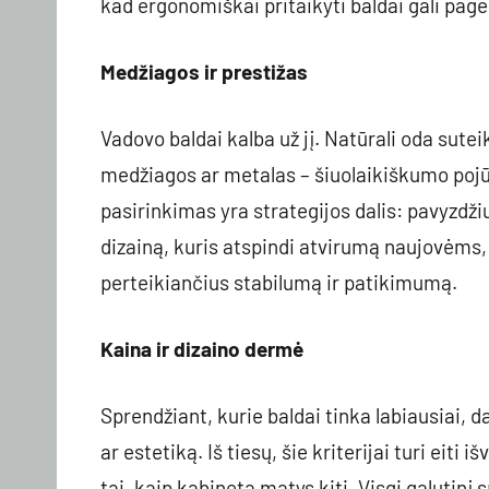
kad ergonomiškai pritaikyti baldai gali page
Medžiagos ir prestižas
Vadovo baldai kalba už jį. Natūrali oda sute
medžiagos ar metalas – šiuolaikiškumo pojūt
pasirinkimas yra strategijos dalis: pavyzdžiu
dizainą, kuris atspindi atvirumą naujovėms,
perteikiančius stabilumą ir patikimumą.
Kaina ir dizaino dermė
Sprendžiant, kurie baldai tinka labiausiai, 
ar estetiką. Iš tiesų, šie kriterijai turi eit
tai, kaip kabinetą matys kiti. Visgi galutin