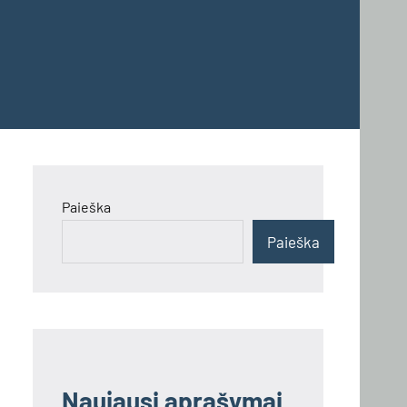
Paieška
Paieška
Naujausi aprašymai