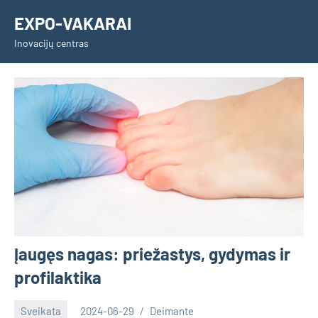
Skip
EXPO-VAKARAI
to
Inovacijų centras
content
Įaugęs nagas: priežastys, gydymas ir
profilaktika
Sveikata
2024-06-29
Deimante