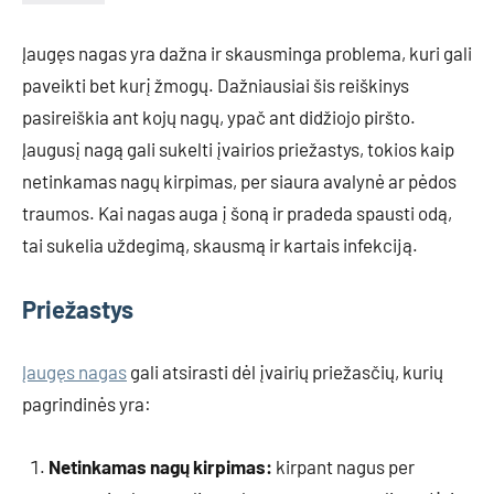
Įaugęs nagas yra dažna ir skausminga problema, kuri gali
paveikti bet kurį žmogų. Dažniausiai šis reiškinys
pasireiškia ant kojų nagų, ypač ant didžiojo piršto.
Įaugusį nagą gali sukelti įvairios priežastys, tokios kaip
netinkamas nagų kirpimas, per siaura avalynė ar pėdos
traumos. Kai nagas auga į šoną ir pradeda spausti odą,
tai sukelia uždegimą, skausmą ir kartais infekciją.
Priežastys
Įaugęs nagas
gali atsirasti dėl įvairių priežasčių, kurių
pagrindinės yra:
Netinkamas nagų kirpimas:
kirpant nagus per