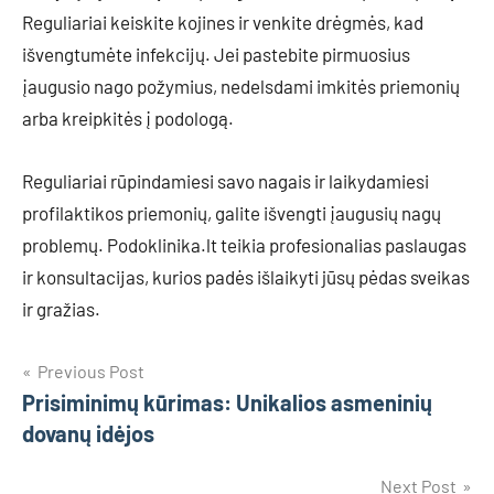
Reguliariai keiskite kojines ir venkite drėgmės, kad
išvengtumėte infekcijų. Jei pastebite pirmuosius
įaugusio nago požymius, nedelsdami imkitės priemonių
arba kreipkitės į podologą.
Reguliariai rūpindamiesi savo nagais ir laikydamiesi
profilaktikos priemonių, galite išvengti įaugusių nagų
problemų. Podoklinika.lt teikia profesionalias paslaugas
ir konsultacijas, kurios padės išlaikyti jūsų pėdas sveikas
ir gražias.
Navigacija
Previous Post
Prisiminimų kūrimas: Unikalios asmeninių
tarp
dovanų idėjos
įrašų
Next Post