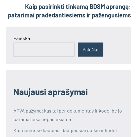
Kaip pasirinkti tinkamą BDSM aprangą:
patarimai pradedantiesiems ir pažengusiems
Paieška
Paieška
Naujausi aprašymai
APVA pažyma: kas tai per dokumentas ir kodėl be jo
parama lieka nepasiekiama
Kur namuose kaupiasi daugiausiai dulkių ir kodėl