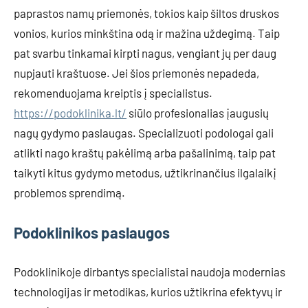
paprastos namų priemonės, tokios kaip šiltos druskos
vonios, kurios minkština odą ir mažina uždegimą. Taip
pat svarbu tinkamai kirpti nagus, vengiant jų per daug
nupjauti kraštuose. Jei šios priemonės nepadeda,
rekomenduojama kreiptis į specialistus.
https://podoklinika.lt/
siūlo profesionalias įaugusių
nagų gydymo paslaugas. Specializuoti podologai gali
atlikti nago kraštų pakėlimą arba pašalinimą, taip pat
taikyti kitus gydymo metodus, užtikrinančius ilgalaikį
problemos sprendimą.
Podoklinikos paslaugos
Podoklinikoje dirbantys specialistai naudoja modernias
technologijas ir metodikas, kurios užtikrina efektyvų ir