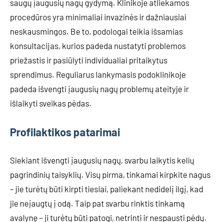
saugų įaugusių nagų gydymą. Klinikoje atliekamos
procedūros yra minimaliai invazinės ir dažniausiai
neskausmingos. Be to, podologai teikia išsamias
konsultacijas, kurios padeda nustatyti problemos
priežastis ir pasiūlyti individualiai pritaikytus
sprendimus. Reguliarus lankymasis podoklinikoje
padeda išvengti įaugusių nagų problemų ateityje ir
išlaikyti sveikas pėdas.
Profilaktikos patarimai
Siekiant išvengti įaugusių nagų, svarbu laikytis kelių
pagrindinių taisyklių. Visų pirma, tinkamai kirpkite nagus
– jie turėtų būti kirpti tiesiai, paliekant nedidelį ilgį, kad
jie neįaugtų į odą. Taip pat svarbu rinktis tinkamą
avalynę – ji turėtų būti patogi, netrinti ir nespausti pėdų.