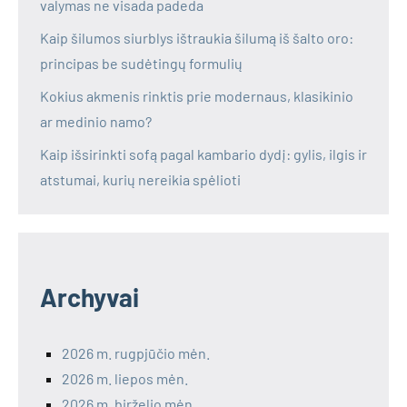
valymas ne visada padeda
Kaip šilumos siurblys ištraukia šilumą iš šalto oro:
principas be sudėtingų formulių
Kokius akmenis rinktis prie modernaus, klasikinio
ar medinio namo?
Kaip išsirinkti sofą pagal kambario dydį: gylis, ilgis ir
atstumai, kurių nereikia spėlioti
Archyvai
2026 m. rugpjūčio mėn.
2026 m. liepos mėn.
2026 m. birželio mėn.