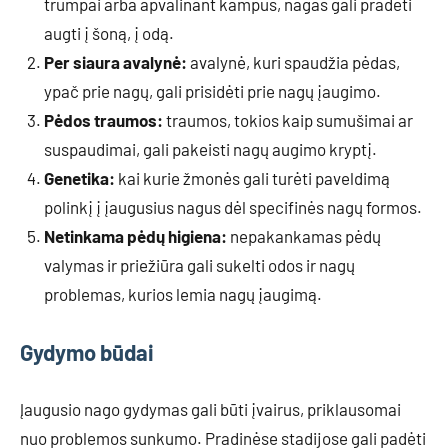
trumpai arba apvalinant kampus, nagas gali pradėti
augti į šoną, į odą.
Per siaura avalynė:
avalynė, kuri spaudžia pėdas,
ypač prie nagų, gali prisidėti prie nagų įaugimo.
Pėdos traumos:
traumos, tokios kaip sumušimai ar
suspaudimai, gali pakeisti nagų augimo kryptį.
Genetika:
kai kurie žmonės gali turėti paveldimą
polinkį į įaugusius nagus dėl specifinės nagų formos.
Netinkama pėdų higiena:
nepakankamas pėdų
valymas ir priežiūra gali sukelti odos ir nagų
problemas, kurios lemia nagų įaugimą.
Gydymo būdai
Įaugusio nago gydymas gali būti įvairus, priklausomai
nuo problemos sunkumo. Pradinėse stadijose gali padėti