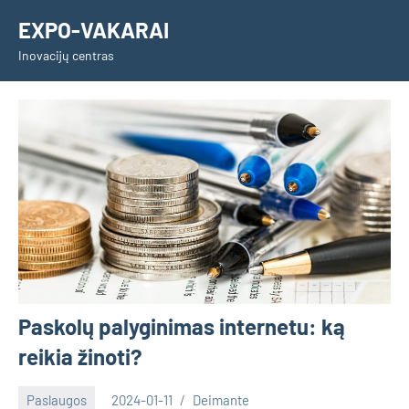
Skip
EXPO-VAKARAI
to
Inovacijų centras
content
Paskolų palyginimas internetu: ką
reikia žinoti?
Paslaugos
2024-01-11
Deimante