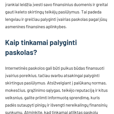
įrankiai leidžia įvesti savo finansinius duomenis ir greitai
gauti keleto skirtingų teikėjų pasiūlymus. Tai padeda
lengviau ir greičiau palyginti įvairias paskolas pagal jūsų
asmenines finansines aplinkybes.
Kaip tinkamai palyginti
paskolas?
Internetinės paskolos gali būti puikus būdas finansuoti
įvairius poreikius, tačiau svarbu atsakingai palyginti
skirtingus pasiūlymus. Atsižvelgiant į palūkanų normas,
mokesčius, grąžinimo sąlygas, teikėjo reputaciją ir kitus
veiksnius, galite priimti informuotą sprendimą, kuris
padės sutaupyti pinigų ir išvengti nereikalingų finansinių
sunkumų. Atminkite, kad tinkamai atliktas paskolų