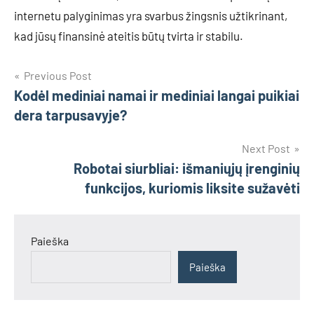
internetu palyginimas yra svarbus žingsnis užtikrinant,
kad jūsų finansinė ateitis būtų tvirta ir stabilu.
Navigacija
Previous Post
Kodėl mediniai namai ir mediniai langai puikiai
tarp
dera tarpusavyje?
įrašų
Next Post
Robotai siurbliai: išmaniųjų įrenginių
funkcijos, kuriomis liksite sužavėti
Paieška
Paieška