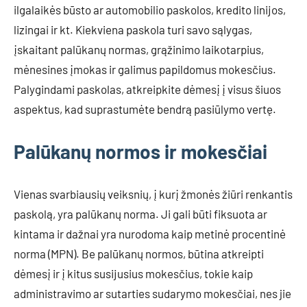
ilgalaikės būsto ar automobilio paskolos, kredito linijos,
lizingai ir kt. Kiekviena paskola turi savo sąlygas,
įskaitant palūkanų normas, grąžinimo laikotarpius,
mėnesines įmokas ir galimus papildomus mokesčius.
Palygindami paskolas, atkreipkite dėmesį į visus šiuos
aspektus, kad suprastumėte bendrą pasiūlymo vertę.
Palūkanų normos ir mokesčiai
Vienas svarbiausių veiksnių, į kurį žmonės žiūri renkantis
paskolą, yra palūkanų norma. Ji gali būti fiksuota ar
kintama ir dažnai yra nurodoma kaip metinė procentinė
norma (MPN). Be palūkanų normos, būtina atkreipti
dėmesį ir į kitus susijusius mokesčius, tokie kaip
administravimo ar sutarties sudarymo mokesčiai, nes jie