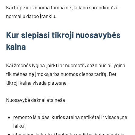
Kai taip žiūri, nuoma tampa ne „laikinu sprendimu“, o
normaliu darbo įrankiu.
Kur slepiasi tikroji nuosavybės
kaina
Kai žmonės lygina „pirkti ar nuomoti“, dažniausiai lygina
tik mėnesinę įmoką arba nuomos dienos tarifą. Bet
tikroji kaina visada platesnė.
Nuosavybė dažnai atsineša:
remonto išlaidas, kurios ateina netikėtai ir visada „ne
laiku“,
stovėjimo laiką, kai technika nedirba, bet pinigai vis