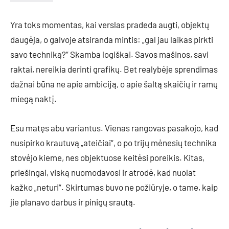
Yra toks momentas, kai verslas pradeda augti, objektų
daugėja, o galvoje atsiranda mintis: „gal jau laikas pirkti
savo techniką?“ Skamba logiškai. Savos mašinos, savi
raktai, nereikia derinti grafikų. Bet realybėje sprendimas
dažnai būna ne apie ambiciją, o apie šaltą skaičių ir ramų
miegą naktį.
Esu matęs abu variantus. Vienas rangovas pasakojo, kad
nusipirko krautuvą „ateičiai“, o po trijų mėnesių technika
stovėjo kieme, nes objektuose keitėsi poreikis. Kitas,
priešingai, viską nuomodavosi ir atrodė, kad nuolat
kažko „neturi“. Skirtumas buvo ne požiūryje, o tame, kaip
jie planavo darbus ir pinigų srautą.