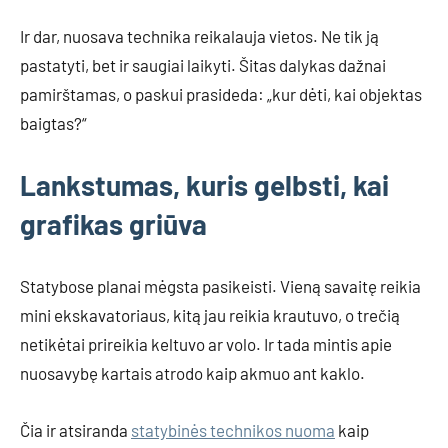
Ir dar, nuosava technika reikalauja vietos. Ne tik ją
pastatyti, bet ir saugiai laikyti. Šitas dalykas dažnai
pamirštamas, o paskui prasideda: „kur dėti, kai objektas
baigtas?“
Lankstumas, kuris gelbsti, kai
grafikas griūva
Statybose planai mėgsta pasikeisti. Vieną savaitę reikia
mini ekskavatoriaus, kitą jau reikia krautuvo, o trečią
netikėtai prireikia keltuvo ar volo. Ir tada mintis apie
nuosavybę kartais atrodo kaip akmuo ant kaklo.
Čia ir atsiranda
statybinės technikos nuoma
kaip