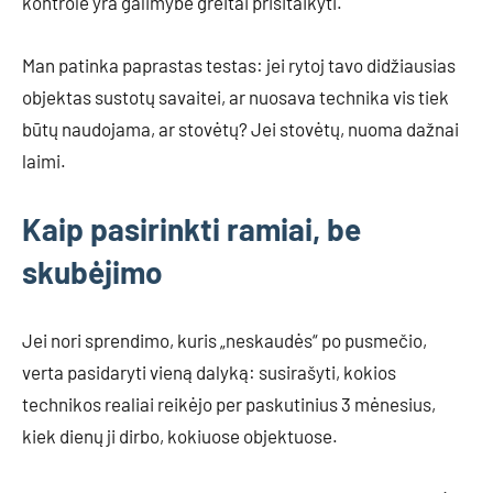
kontrolė yra galimybė greitai prisitaikyti.
Man patinka paprastas testas: jei rytoj tavo didžiausias
objektas sustotų savaitei, ar nuosava technika vis tiek
būtų naudojama, ar stovėtų? Jei stovėtų, nuoma dažnai
laimi.
Kaip pasirinkti ramiai, be
skubėjimo
Jei nori sprendimo, kuris „neskaudės“ po pusmečio,
verta pasidaryti vieną dalyką: susirašyti, kokios
technikos realiai reikėjo per paskutinius 3 mėnesius,
kiek dienų ji dirbo, kokiuose objektuose.