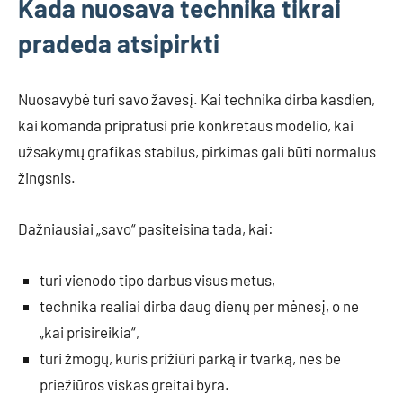
Kada nuosava technika tikrai
pradeda atsipirkti
Nuosavybė turi savo žavesį. Kai technika dirba kasdien,
kai komanda pripratusi prie konkretaus modelio, kai
užsakymų grafikas stabilus, pirkimas gali būti normalus
žingsnis.
Dažniausiai „savo“ pasiteisina tada, kai:
turi vienodo tipo darbus visus metus,
technika realiai dirba daug dienų per mėnesį, o ne
„kai prisireikia“,
turi žmogų, kuris prižiūri parką ir tvarką, nes be
priežiūros viskas greitai byra.