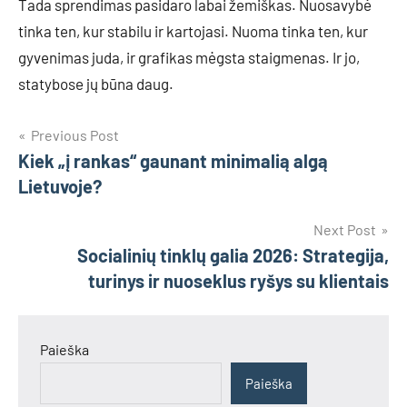
Tada sprendimas pasidaro labai žemiškas. Nuosavybė
tinka ten, kur stabilu ir kartojasi. Nuoma tinka ten, kur
gyvenimas juda, ir grafikas mėgsta staigmenas. Ir jo,
statybose jų būna daug.
Navigacija
Previous Post
Kiek „į rankas“ gaunant minimalią algą
tarp
Lietuvoje?
įrašų
Next Post
Socialinių tinklų galia 2026: Strategija,
turinys ir nuoseklus ryšys su klientais
Paieška
Paieška