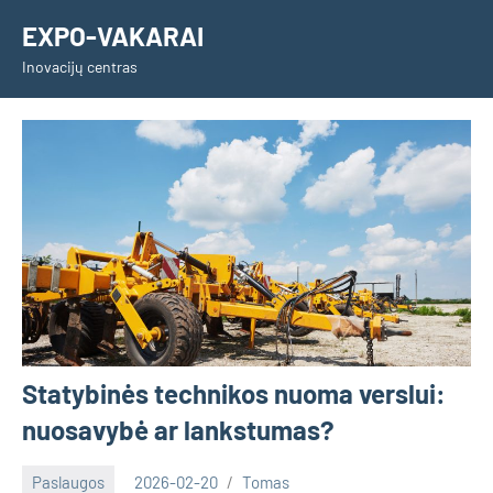
Skip
EXPO-VAKARAI
to
Inovacijų centras
content
Statybinės technikos nuoma verslui:
nuosavybė ar lankstumas?
Paslaugos
2026-02-20
Tomas