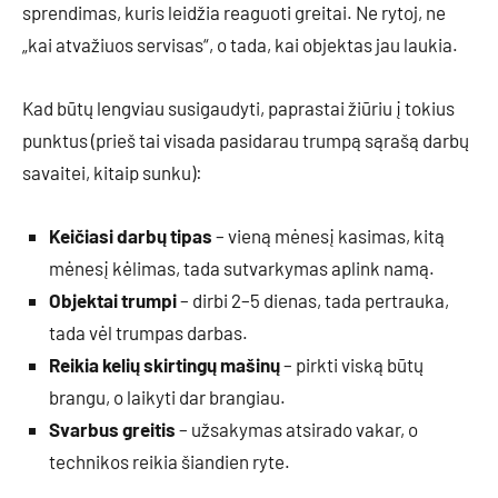
sprendimas, kuris leidžia reaguoti greitai. Ne rytoj, ne
„kai atvažiuos servisas“, o tada, kai objektas jau laukia.
Kad būtų lengviau susigaudyti, paprastai žiūriu į tokius
punktus (prieš tai visada pasidarau trumpą sąrašą darbų
savaitei, kitaip sunku):
Keičiasi darbų tipas
– vieną mėnesį kasimas, kitą
mėnesį kėlimas, tada sutvarkymas aplink namą.
Objektai trumpi
– dirbi 2–5 dienas, tada pertrauka,
tada vėl trumpas darbas.
Reikia kelių skirtingų mašinų
– pirkti viską būtų
brangu, o laikyti dar brangiau.
Svarbus greitis
– užsakymas atsirado vakar, o
technikos reikia šiandien ryte.