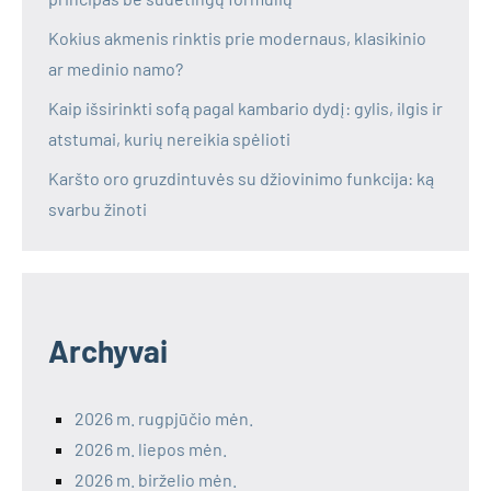
Kokius akmenis rinktis prie modernaus, klasikinio
ar medinio namo?
Kaip išsirinkti sofą pagal kambario dydį: gylis, ilgis ir
atstumai, kurių nereikia spėlioti
Karšto oro gruzdintuvės su džiovinimo funkcija: ką
svarbu žinoti
Archyvai
2026 m. rugpjūčio mėn.
2026 m. liepos mėn.
2026 m. birželio mėn.