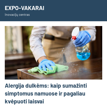
Skip
EXPO-VAKARAI
to
Inovacijų centras
content
Alergija dulkėms: kaip sumažinti
simptomus namuose ir pagaliau
kvėpuoti laisvai