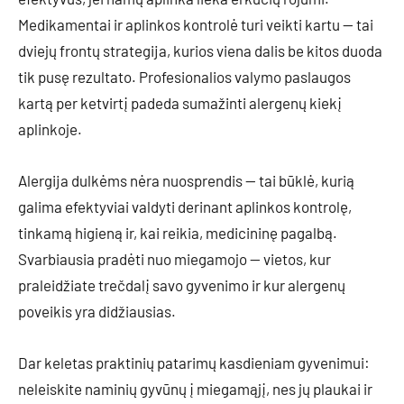
Medikamentai ir aplinkos kontrolė turi veikti kartu — tai
dviejų frontų strategija, kurios viena dalis be kitos duoda
tik pusę rezultato. Profesionalios valymo paslaugos
kartą per ketvirtį padeda sumažinti alergenų kiekį
aplinkoje.
Alergija dulkėms nėra nuosprendis — tai būklė, kurią
galima efektyviai valdyti derinant aplinkos kontrolę,
tinkamą higieną ir, kai reikia, medicininę pagalbą.
Svarbiausia pradėti nuo miegamojo — vietos, kur
praleidžiate trečdalį savo gyvenimo ir kur alergenų
poveikis yra didžiausias.
Dar keletas praktinių patarimų kasdieniam gyvenimui:
neleiskite naminių gyvūnų į miegamąjį, nes jų plaukai ir