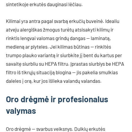
sintetikoje erkutės dauginasi lėčiau.
Kilimai yra antra pagal svarbą erkučių buveinė. Idealiu
atveju alergiškas žmogus turėtų atsisakyti kilimų ir
rinktis lengvai valomas grindų dangas — laminatą,
medieną ar plyteles. Jei kilimas būtinas — rinkitės
trumpo plauko variantą ir siurbkite jį bent du kartus per
savaitę siurbliu su HEPA filtru. Įprastas siurblys be HEPA
filtro iš tikrųjų situaciją blogina — jis pakelia smulkias
daleles į orą, kur jos išlieka valandų valandas.
Oro drėgmė ir profesionalus
valymas
Oro drėgmė — svarbus veiksnys. Dulkių erkutės