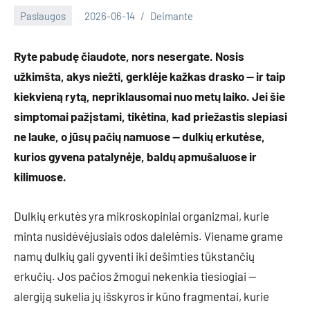
Paslaugos
2026-06-14
Deimante
Ryte pabudę čiaudote, nors nesergate. Nosis
užkimšta, akys niežti, gerklėje kažkas drasko — ir taip
kiekvieną rytą, nepriklausomai nuo metų laiko. Jei šie
simptomai pažįstami, tikėtina, kad priežastis slepiasi
ne lauke, o jūsų pačių namuose — dulkių erkutėse,
kurios gyvena patalynėje, baldų apmušaluose ir
kilimuose.
Dulkių erkutės yra mikroskopiniai organizmai, kurie
minta nusidėvėjusiais odos dalelėmis. Viename grame
namų dulkių gali gyventi iki dešimties tūkstančių
erkučių. Jos pačios žmogui nekenkia tiesiogiai —
alergiją sukelia jų išskyros ir kūno fragmentai, kurie