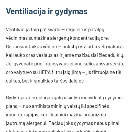
Ventiliacija ir gydymas
Ventiliacija taip pat svarbi — reguliarus patalpų
vėdinimas sumažina alergenų koncentraciją ore.
Geriausias laikas vėdinti — ankstų rytą arba vėlų vakarą,
kai lauko oras vėsiausias ir jame mažiausiai žiedadulkių.
Jei gyvenate prie intensyvaus eismo kelio, apsvarstykite
oro valytuvo su HEPA filtru įsigijimą — jis filtruoja ne tik
dulkes, bet ir smulkias taršos daleles.
Gydytojas alergologas gali pasiūlyti individualų gydymo
planą — nuo antihistamininių vaistų iki specifinės
imunoterapijos, kuri ilgainiui mažina organizmo
jautrumą alergenui. Tačiau joks gydymas nebus pilnai
efektyvus, jei namų aplinka lieka erkučių rojumi.