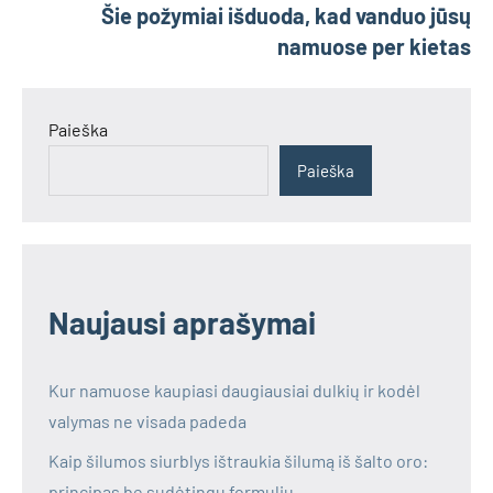
Šie požymiai išduoda, kad vanduo jūsų
namuose per kietas
Paieška
Paieška
Naujausi aprašymai
Kur namuose kaupiasi daugiausiai dulkių ir kodėl
valymas ne visada padeda
Kaip šilumos siurblys ištraukia šilumą iš šalto oro:
principas be sudėtingų formulių