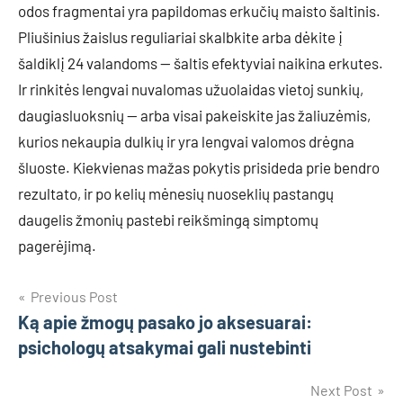
odos fragmentai yra papildomas erkučių maisto šaltinis.
Pliušinius žaislus reguliariai skalbkite arba dėkite į
šaldiklį 24 valandoms — šaltis efektyviai naikina erkutes.
Ir rinkitės lengvai nuvalomas užuolaidas vietoj sunkių,
daugiasluoksnių — arba visai pakeiskite jas žaliuzėmis,
kurios nekaupia dulkių ir yra lengvai valomos drėgna
šluoste. Kiekvienas mažas pokytis prisideda prie bendro
rezultato, ir po kelių mėnesių nuoseklių pastangų
daugelis žmonių pastebi reikšmingą simptomų
pagerėjimą.
Navigacija
Previous Post
Ką apie žmogų pasako jo aksesuarai:
tarp
psichologų atsakymai gali nustebinti
įrašų
Next Post