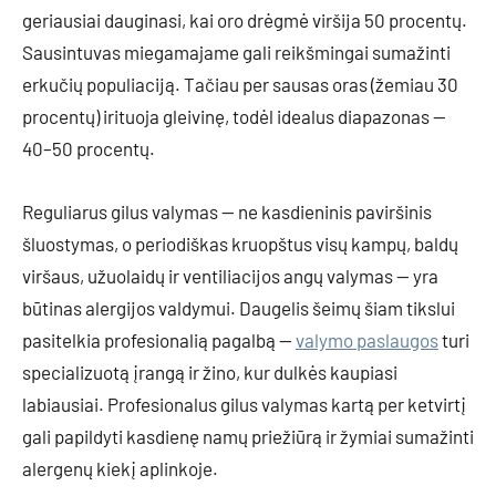
geriausiai dauginasi, kai oro drėgmė viršija 50 procentų.
Sausintuvas miegamajame gali reikšmingai sumažinti
erkučių populiaciją. Tačiau per sausas oras (žemiau 30
procentų) irituoja gleivinę, todėl idealus diapazonas —
40–50 procentų.
Reguliarus gilus valymas — ne kasdieninis paviršinis
šluostymas, o periodiškas kruopštus visų kampų, baldų
viršaus, užuolaidų ir ventiliacijos angų valymas — yra
būtinas alergijos valdymui. Daugelis šeimų šiam tikslui
pasitelkia profesionalią pagalbą —
valymo paslaugos
turi
specializuotą įrangą ir žino, kur dulkės kaupiasi
labiausiai. Profesionalus gilus valymas kartą per ketvirtį
gali papildyti kasdienę namų priežiūrą ir žymiai sumažinti
alergenų kiekį aplinkoje.