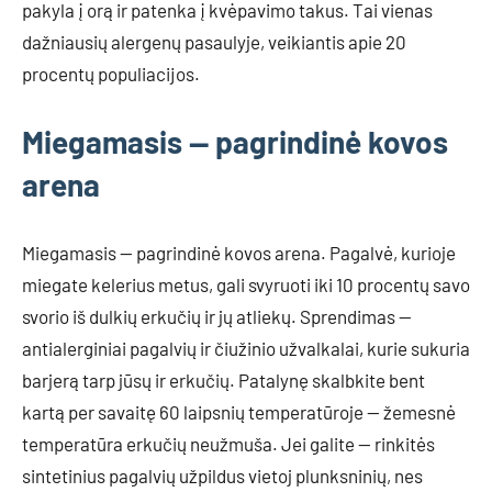
pakyla į orą ir patenka į kvėpavimo takus. Tai vienas
dažniausių alergenų pasaulyje, veikiantis apie 20
procentų populiacijos.
Miegamasis — pagrindinė kovos
arena
Miegamasis — pagrindinė kovos arena. Pagalvė, kurioje
miegate kelerius metus, gali svyruoti iki 10 procentų savo
svorio iš dulkių erkučių ir jų atliekų. Sprendimas —
antialerginiai pagalvių ir čiužinio užvalkalai, kurie sukuria
barjerą tarp jūsų ir erkučių. Patalynę skalbkite bent
kartą per savaitę 60 laipsnių temperatūroje — žemesnė
temperatūra erkučių neužmuša. Jei galite — rinkitės
sintetinius pagalvių užpildus vietoj plunksninių, nes