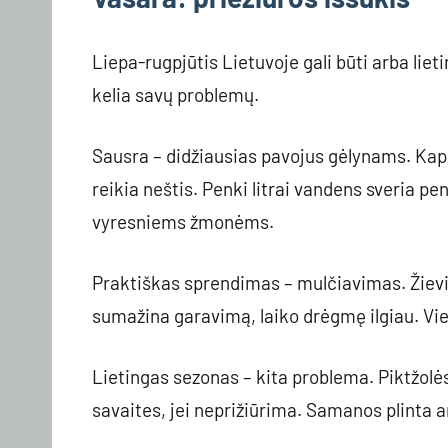
Liepa-rugpjūtis Lietuvoje gali būti arba liet
kelia savų problemų.
Sausra – didžiausias pavojus gėlynams. Kapi
reikia neštis. Penki litrai vandens sveria pe
vyresniems žmonėms.
Praktiškas sprendimas – mulčiavimas. Žievi
sumažina garavimą, laiko drėgmę ilgiau. Vien
Lietingas sezonas – kita problema. Piktžolė
savaites, jei neprižiūrima. Samanos plinta 