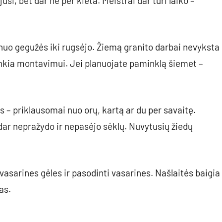
, bet dar ne per kieta. Meistrai dar turi laiko –
 nuo gegužės iki rugsėjo. Žiemą granito darbai nevyksta
enkia montavimui. Jei planuojate paminklą šiemet –
 – priklausomai nuo orų, kartą ar du per savaitę.
 dar nepražydo ir nepasėjo sėklų. Nuvytusių žiedų
avasarines gėles ir pasodinti vasarines. Našlaitės baigia
as.