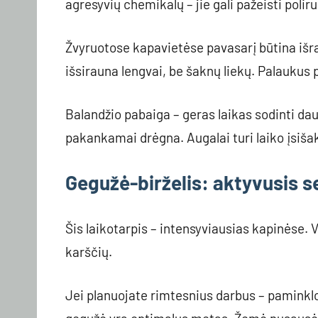
agresyvių chemikalų – jie gali pažeisti poliru
Žvyruotose kapavietėse pavasarį būtina išrav
išsirauna lengvai, be šaknų liekų. Palaukus 
Balandžio pabaiga – geras laikas sodinti da
pakankamai drėgna. Augalai turi laiko įsiša
Gegužė-birželis: aktyvusis 
Šis laikotarpis – intensyviausias kapinėse. V
karščių.
Jei planuojate rimtesnius darbus – paminkl