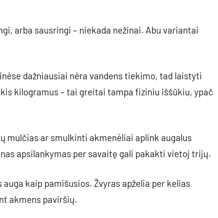
ingi, arba sausringi – niekada nežinai. Abu variantai
nėse dažniausiai nėra vandens tiekimo, tad laistyti
nkis kilogramus – tai greitai tampa fiziniu iššūkiu, ypač
ų mulčias ar smulkinti akmenėliai aplink augalus
as apsilankymas per savaitę gali pakakti vietoj trijų.
s auga kaip pamišusios. Žvyras apželia per kelias
ant akmens paviršių.