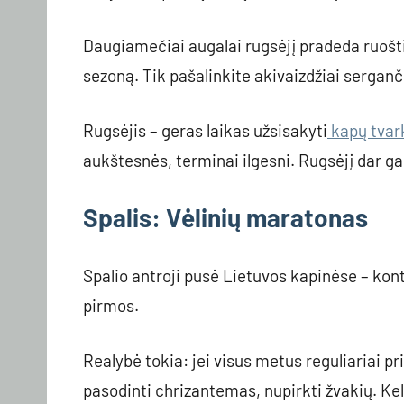
Daugiamečiai augalai rugsėjį pradeda ruoštis
sezoną. Tik pašalinkite akivaizdžiai serganč
Rugsėjis – geras laikas užsisakyti
kapų tva
aukštesnės, terminai ilgesni. Rugsėjį dar ga
Spalis: Vėlinių maratonas
Spalio antroji pusė Lietuvos kapinėse – kont
pirmos.
Realybė tokia: jei visus metus reguliariai pr
pasodinti chrizantemas, nupirkti žvakių. Ke