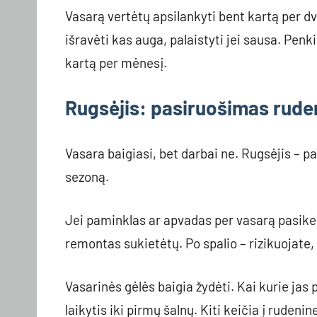
Vasarą vertėtų apsilankyti bent kartą per dv
išravėti kas auga, palaistyti jei sausa. Penk
kartą per mėnesį.
Rugsėjis: pasiruošimas rude
Vasara baigiasi, bet darbai ne. Rugsėjis – pa
sezoną.
Jei paminklas ar apvadas per vasarą pasikeitė
remontas sukietėtų. Po spalio – rizikuojate,
Vasarinės gėlės baigia žydėti. Kai kurie jas p
laikytis iki pirmų šalnų. Kiti keičia į ruden