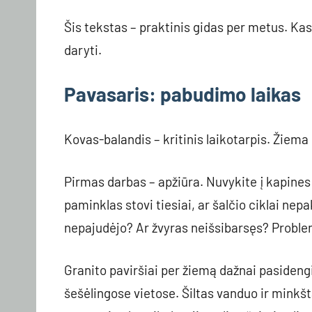
Šis tekstas – praktinis gidas per metus. Ka
daryti.
Pavasaris: pabudimo laikas
Kovas-balandis – kritinis laikotarpis. Žiema p
Pirmas darbas – apžiūra. Nuvykite į kapines 
paminklas stovi tiesiai, ar šalčio ciklai n
nepajudėjo? Ar žvyras neišsibarsęs? Problem
Granito paviršiai per žiemą dažnai pasiden
šešėlingose vietose. Šiltas vanduo ir minkš