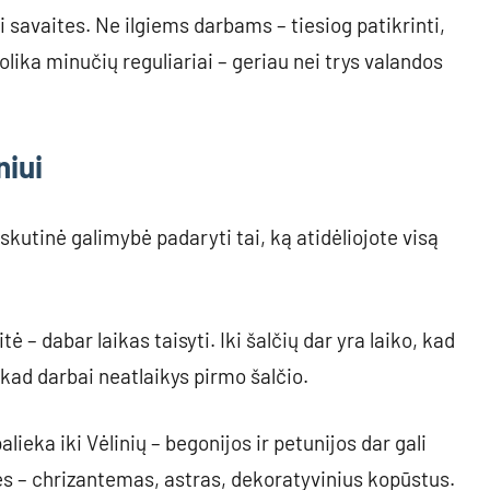
i savaites. Ne ilgiems darbams – tiesiog patikrinti,
iolika minučių reguliariai – geriau nei trys valandos
niui
skutinė galimybė padaryti tai, ką atidėliojote visą
 – dabar laikas taisyti. Iki šalčių dar yra laiko, kad
 kad darbai neatlaikys pirmo šalčio.
alieka iki Vėlinių – begonijos ir petunijos dar gali
ines – chrizantemas, astras, dekoratyvinius kopūstus.