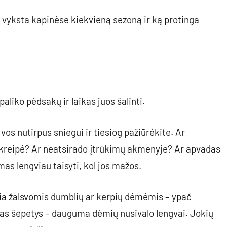
s vyksta kapinėse kiekvieną sezoną ir ką protinga
aliko pėdsakų ir laikas juos šalinti.
vos nutirpus sniegui ir tiesiog pažiūrėkite. Ar
epakreipė? Ar neatsirado įtrūkimų akmenyje? Ar apvadas
as lengviau taisyti, kol jos mažos.
gia žalsvomis dumblių ar kerpių dėmėmis – ypač
tas šepetys – dauguma dėmių nusivalo lengvai. Jokių