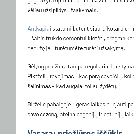
gegužė yra optimalus metas. Žemė nusausėjusi
vėliau užsipildys užsakymais.
Antkapiai
statomi būtent šiuo laikotarpiu –
– šaltis trukdo cementui kietėti, drėgmė k
gegužę jau turėtumėte turėti užsakymą.
Gėlynų priežiūra tampa reguliaria. Laistymas
Piktžolių ravėjimas – kas porą savaičių, kol
šalinimas – kad augalai toliau žydėtų.
Birželio pabaigoje – geras laikas nupjauti p
savo sezoną, ateina begonijų ir petunijų laik
Vasara: priežiūros iššūkis