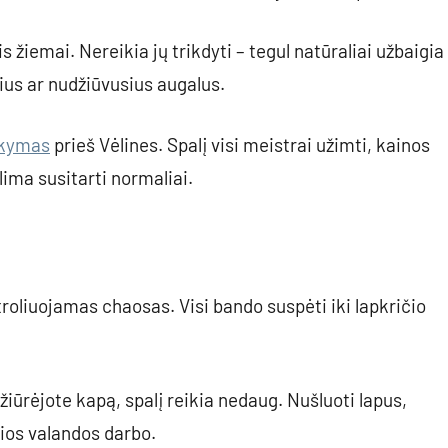
 žiemai. Nereikia jų trikdyti – tegul natūraliai užbaigia
ius ar nudžiūvusius augalus.
rkymas
prieš Vėlines. Spalį visi meistrai užimti, kainos
lima susitarti normaliai.
roliuojamas chaosas. Visi bando suspėti iki lapkričio
ižiūrėjote kapą, spalį reikia nedaug. Nušluoti lapus,
lios valandos darbo.