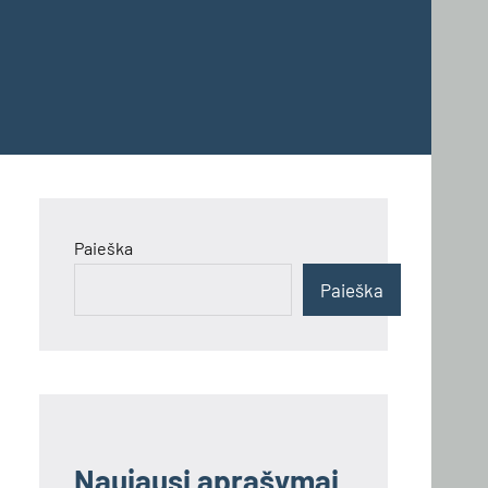
Paieška
Paieška
Naujausi aprašymai