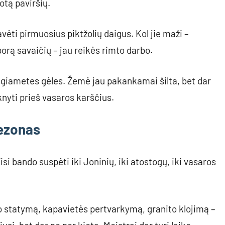
otą paviršių.
ėti pirmuosius piktžolių daigus. Kol jie maži –
porą savaičių – jau reikės rimto darbo.
ugiametes gėles. Žemė jau pakankamai šilta, bet dar
knyti prieš vasaros karščius.
sezonas
isi bando suspėti iki Joninių, iki atostogų, iki vasaros
o statymą, kapavietės pertvarkymą, granito klojimą –